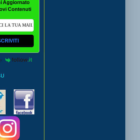
i Aggiornato
ovi Contenuti
SCRIVITI
by
SU