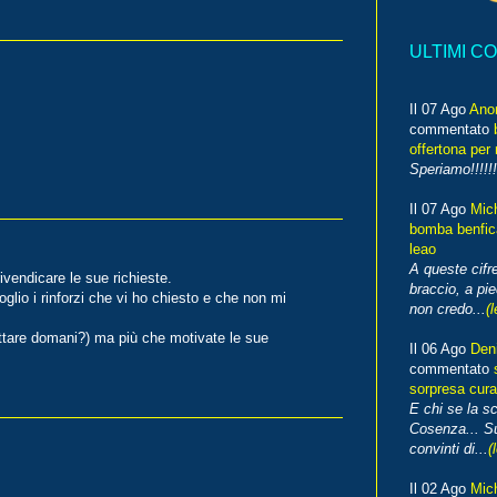
ULTIMI C
Il 07 Ago
Ano
commentato
offertona per 
Speriamo!!!!!!
Il 07 Ago
Mic
bomba benfica
leao
A queste cifre
vendicare le sue richieste.
braccio, a pie
glio i rinforzi che vi ho chiesto e che non mi
non credo...
(l
ttare domani?) ma più che motivate le sue
Il 06 Ago
Den
commentato
sorpresa cura
E chi se la s
Cosenza... Su
convinti di...
(
Il 02 Ago
Mic