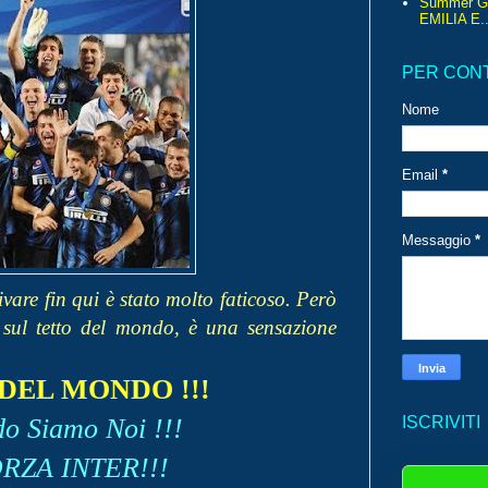
Summer G
EMILIA E..
PER CON
Nome
Email
*
Messaggio
*
vare fin qui è stato molto faticoso. Però
, sul tetto del mondo, è una sensazione
DEL MONDO !!!
o Siamo Noi !!!
ISCRIVITI
ORZA INTER!!!