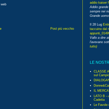
addio kaiser 
l web
Addio grande 
sempre nei no
Grande uomo o
Il 28 Lug
Enti
e
Post più vecchio
taccuino dal 
appunti_014
Vallo a dire a
l'avevano sott
tutto)
LE NOST
CLASSE A 
sul Campio
DIALOGA
Donne&Cal
IL MERCA
LATO B – A
Cadetta
Le Favole 