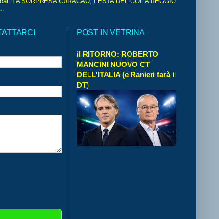
oal. LA SORPRESA CURACAO, FESTA DEL GOL A REGGIO
.
TATTARCI
POST IN VETRINA
il RITORNO: ROBERTO
MANCINI NUOVO CT
DELL'ITALIA (e Ranieri farà il
DT)