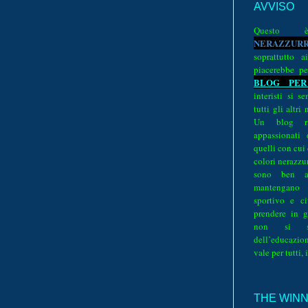
AVVISO
Quest
N
E
R
A
Z
Z
U
R
soprattutto a
piacerebbe pe
BLOG PER
interisti si 
tutti gli altri
Un blog ri
appassionati
quelli con cui
colori nerazzurr
sono ben a
mantengano
sportivo e ci
prendere in g
non si su
dell’educazion
vale per tutti, 
THE WINNE