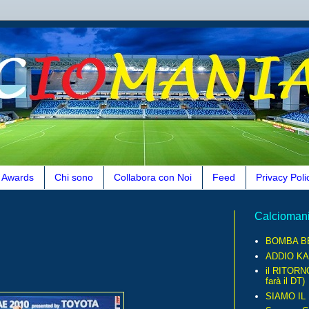
Awards
Chi sono
Collabora con Noi
Feed
Privacy Poli
Calcioman
BOMBA B
ADDIO KA
il RITORN
farà il DT)
SIAMO IL