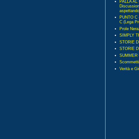
PALLA AL
Discussio
aspettando 
PUNTO C – 
C (Lega Pr
Prole Nera
SIMPLY T
STORIE D
STORIE D
SUMMER 
Scommetti
Verità e G