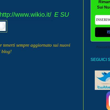
Riman
Sui Nu
E SU
I
r tenerti sempre aggiornato sui nuovi
Powered 
l blog!
SEGUICI 