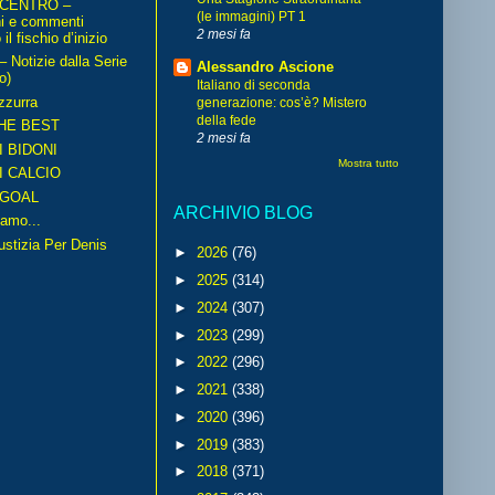
 CENTRO –
(le immagini) PT 1
ni e commenti
2 mesi fa
il fischio d’inizio
Notizie dalla Serie
Alessandro Ascione
o)
Italiano di seconda
zzurra
generazione: cos’è? Mistero
della fede
HE BEST
2 mesi fa
I BIDONI
Mostra tutto
I CALCIO
GOAL
ARCHIVIO BLOG
amo...
iustizia Per Denis
►
2026
(76)
►
2025
(314)
►
2024
(307)
►
2023
(299)
►
2022
(296)
►
2021
(338)
►
2020
(396)
►
2019
(383)
►
2018
(371)