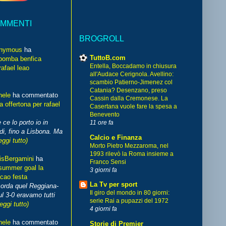
OMMENTI
BROGROLL
nymous
ha
TuttoB.com
bomba benfica
Entella, Boccadamo in chiusura
rafael leao
all'Audace Cerignola. Avellino:
scambio Patierno-Jimenez col
Catania? Desenzano, preso
hele
ha commentato
Cassin dalla Cremonese. La
 offertona per rafael
Casertana vuole fare la spesa a
Benevento
 ce lo porto io in
11 ore fa
di, fino a Lisbona. Ma
Calcio e Finanza
eggi tutto)
Morto Pietro Mezzaroma, nel
1993 rilevò la Roma insieme a
isBergamini
ha
Franco Sensi
summer goal la
3 giorni fa
cao festa
La Tv per sport
corda quel Reggiana-
Il giro del mondo in 80 giorni:
l 3-0 eravamo tutti
serie Rai a pupazzi del 1972
leggi tutto)
4 giorni fa
hele
ha commentato
Storie di Premier