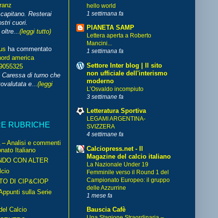
franz
hello world
1 settimana fa
capitano. Resterai
stri cuori.
PIANETA SAMP
ltre...
(leggi tutto)
Lettera aperta a Roberto
Mancini...
us
ha commentato
1 settimana fa
nord america
Settore Inter blog | Il sito
99055325
non ufficiale dell'interismo
i Caressa di turno che
moderno
ovalutata e...
(leggi
L’Osvaldo incompiuto
3 settimane fa
Letteratura Sportiva
LEGAMI ARGENTINA-
RE RUBRICHE
SVIZZERA
4 settimane fa
– Analisi e commenti
Calciopress.net - Il
nato Italiano
Magazine del calcio italiano
NDO CON ALTER
La Nazionale Under 19
cio
Femminile verso il Round 1 del
Campionato Europeo: il gruppo
TO DI CIP&CIOP
delle Azzurrine
ppunti sulla Serie
1 mese fa
del Calcio
Bauscia Cafè
Una Stagione Straordinaria –