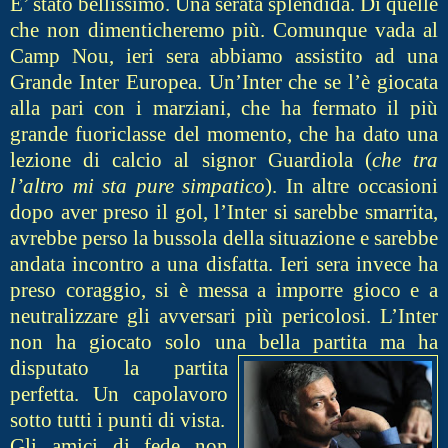
E’ stato bellissimo. Una serata splendida. Di quelle
che non dimenticheremo più. Comunque vada al
Camp Nou, ieri sera abbiamo assistito ad una
Grande Inter Europea. Un’Inter che se l’è giocata
alla pari con i marziani, che ha fermato il più
grande fuoriclasse del momento, che ha dato una
lezione di calcio al signor Guardiola (
che tra
l’altro mi sta pure simpatico
). In altre occasioni
dopo aver preso il gol, l’Inter si sarebbe smarrita,
avrebbe perso la bussola della situazione e sarebbe
andata incontro a una disfatta. Ieri sera invece ha
preso coraggio, si è messa a imporre gioco e a
neutralizzare gli avversari più pericolosi. L’Inter
non ha giocato solo una bella
partita ma ha
disputato la partita
perfetta. Un capolavoro
sotto tutti i punti di vista.
Gli amici di fede non