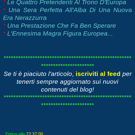
*
Le Quattro Pretendenti Al Trono D'Europa
*
Una Sera Perfetta All'Alba Di Una Nuova
Era Nerazzurra
*
Una Prestazione Che Fa Ben Sperare
*
L'Ennesima Magra Figura Europea...
*****************************************************
**********************
Se ti è piaciuto l'articolo
,
iscriviti al feed
per
tenerti sempre aggiornato sui nuovi
contenuti del blog!
*****************************************************
**********************
Entius
alle
22:37:00