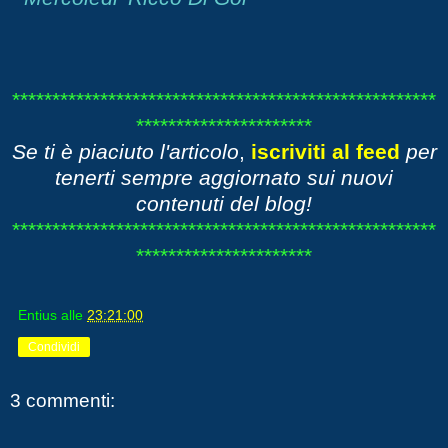
*****************************************************
**********************
Se ti è piaciuto l'articolo
,
iscriviti al feed
per
tenerti sempre aggiornato sui nuovi
contenuti del blog!
*****************************************************
**********************
Entius
alle
23:21:00
Condividi
3 commenti: