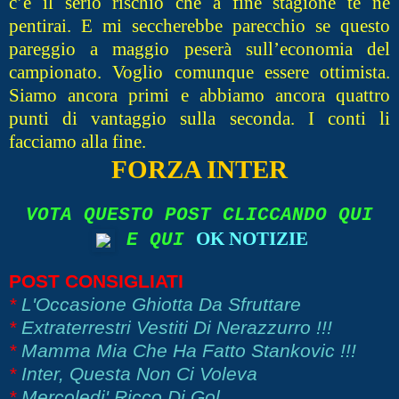
c’è il serio rischio che a fine stagione te ne
pentirai. E mi seccherebbe parecchio se questo
pareggio a maggio peserà sull’economia del
campionato. Voglio comunque essere ottimista.
Siamo ancora primi e abbiamo ancora quattro
punti di vantaggio sulla seconda. I conti li
facciamo alla fine.
FORZA INTER
VOTA QUESTO POST CLICCANDO QUI
OK NOTIZIE
E QUI
POST CONSIGLIATI
*
L'Occasione Ghiotta Da Sfruttare
*
Extraterrestri Vestiti Di Nerazzurro !!!
*
Mamma Mia Che Ha Fatto Stankovic !!!
*
Inter, Questa Non Ci Voleva
*
Mercoledi' Ricco Di Gol