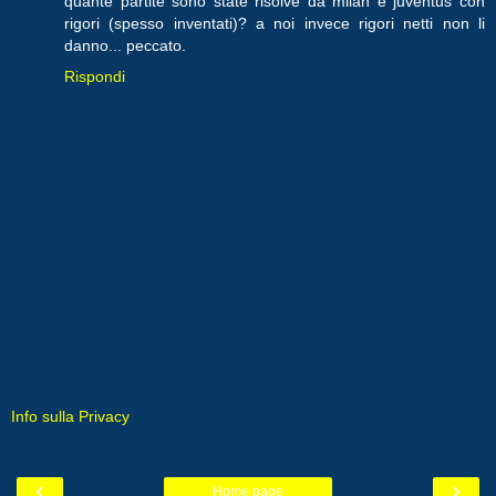
quante partite sono state risolve da milan e juventus con
rigori (spesso inventati)? a noi invece rigori netti non li
danno... peccato.
Rispondi
Info sulla Privacy
‹
›
Home page