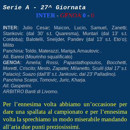
Serie A - 27^ Giornata
INTER
-
GENOA
0
-
0
INTER:
Julio Cesar; Maicon, Lucio, Samuel, Zanetti;
Stankovic (dal 30’ s.t. Quaresma), Muntari (dal 13’ s.t.
Cordoba); Balotelli, Sneijder, Pandev (dal 13’ s.t. Eto’o);
Milito
Panchina: Toldo, Materazzi, Mariga, Arnautovic .
All. Baresi (Mourinho squalificato)
GENOA:
Amelia; Rossi, Papastathopoulos, Bocchetti,
Moretti, Criscito; Mesto, Zapater, Milanetto, Sculli (dal 17’ s.t.
Palacio); Suazo (dall’8’ s.t. Jankovic, dal 23’ Palladino).
Panchina Scarpi, Tomovic, Juric, Kharja.
All. Gasperini.
ARBITRO Banti di Livorno.
Per l’ennesima volta abbiamo un’occasione per
dare una spallata al campionato e per l’ennesima
volta la sprechiamo in modo miserabile mandando
all’aria due punti preziosissimi.