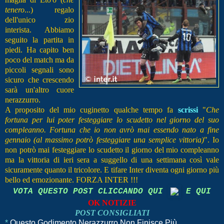
tenero
...) regalo
dell'unico zio
interista. Abbiamo
seguito la partita in
piedi. Ha capito ben
poco del match ma da
piccoli segnali sono
sicuro che crescendo
sarà un'altro cuore
nerazzurro.
A proposito del mio cuginetto qualche tempo fa
scrissi
"
Che
fortuna per lui poter festeggiare lo scudetto nel giorno del suo
compleanno. Fortuna che io non avrò mai essendo nato a fine
gennaio (al massimo potrò festeggiare una semplice vittoria)
". Io
non potrò mai festeggiare lo scudetto il giorno del mio compleanno
ma la vittoria di ieri sera a suggello di una settimana così vale
sicuramente quanto il tricolore. E tifare Inter diventa ogni giorno più
bello ed emozionante.
FORZA INTER !!!
VOTA QUESTO POST CLICCANDO QUI
E QUI
OK NOTIZIE
POST CONSIGLIATI
*
Questo Godimento Nerazzurro Non Finisce Più...