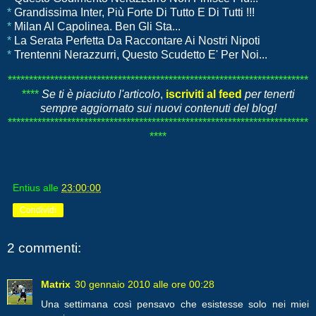
*
Grandissima Inter, Più Forte Di Tutto E Di Tutti !!!
*
Milan Al Capolinea. Ben Gli Sta...
*
La Serata Perfetta Da Raccontare Ai Nostri Nipoti
*
Trentenni Nerazzurri, Questo Scudetto E' Per Noi...
***********************************************************************
****
Se ti è piaciuto l'articolo
,
iscriviti al feed
per tenerti
sempre aggiornato sui nuovi contenuti del blog!
***********************************************************************
****
Entius
alle
23:00:00
Condividi
2 commenti:
Matrix
30 gennaio 2010 alle ore 00:28
Una settimana così pensavo che esistesse solo nei miei