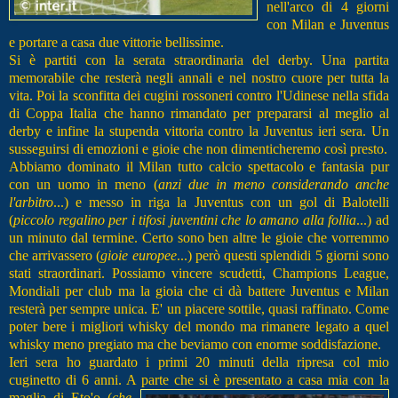
nell'arco di 4 giorni
con Milan e Juventus
e portare a casa due vittorie bellissime.
Si è partiti con la serata straordinaria del derby. Una partita
memorabile che resterà negli annali e nel nostro cuore per tutta la
vita. Poi la sconfitta dei cugini rossoneri contro l'Udinese nella sfida
di Coppa Italia che hanno rimandato per prepararsi al meglio al
derby e infine la stupenda vittoria contro la Juventus ieri sera.
Un
susseguirsi di emozioni e gioie che non dimenticheremo così presto.
Abbiamo dominato il Milan tutto calcio spettacolo e fantasia pur
con un uomo in meno (
anzi due in meno considerando anche
l'arbitro
...) e messo in riga la Juventus con un gol di Balotelli
(
piccolo regalino per i tifosi juventini che lo amano alla follia
...) ad
un minuto dal termine. Certo sono ben altre le gioie che vorremmo
che arrivassero (
gioie europee
...) però questi splendidi 5 giorni sono
stati straordinari. Possiamo vincere scudetti, Champions League,
Mondiali per club ma la gioia che ci dà battere Juventus e Milan
resterà per sempre unica. E' un piacere sottile, quasi raffinato. Come
poter bere i migliori whisky del mondo ma rimanere legato a quel
whisky meno pregiato ma che beviamo con enorme soddisfazione.
Ieri sera ho guardato i primi 20 minuti della ripresa col mio
cuginetto di 6 anni. A parte che si è presentato a casa mia con la
maglia di Eto'o
(
che