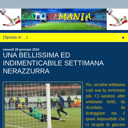
▼
venerdì 29 gennaio 2010
UNA BELLISSIMA ED
INDIMENTICABILE SETTIMANA
NERAZZURRA
No, un'altra settimana
così non la rivivremo
più. Ci saranno altre
settimane belle, da
ricordare, da
festeggiare ma è
quasi impossibile che
ci ricapiti di giocare