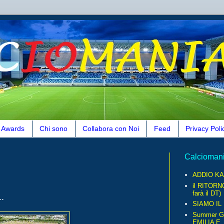
Awards
Chi sono
Collabora con Noi
Feed
Privacy Poli
Calcioman
ADDIO KA
il RITORN
farà il DT)
.
SIAMO IL
Summer G
EMILIA E..