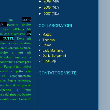
►
2009
(448)
►
2008
(467)
►
2007
(481)
BLOG
o è un
R
O
pertanto rivolto
COLLABORATORI
i tifosi dell’Inter. Mi
UN
rò che diventasse
Mattia
 TUTTI
.
Dove gli
Theseus
sentano a casa ma dove
Pakos
 non si sentano estranei.
Lady Marianne
volto a tutti gli
Denis Bergamini
 di calcio non solo a
Cip&Ciop
 condivido l’amore per i
i. Pertanto tutti i tifosi
ccetti a patto che
CONTATORE VISITE
 un comportamento
vile. Potete scherzare,
iro, fare sfottò purché
perino i limiti
e e del rispetto. Questo
interisti e non. Grazie!!!