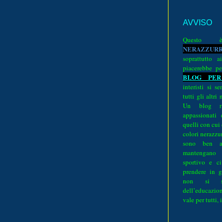
AVVISO
Quest
N
E
R
A
Z
Z
U
R
soprattutto a
piacerebbe pe
BLOG PER
interisti si 
tutti gli altri
Un blog ri
appassionati
quelli con cui
colori nerazzurr
sono ben a
mantengano
sportivo e ci
prendere in g
non si su
dell’educazion
vale per tutti, 