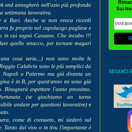
Riman
eek end annegherò nell'ozio più profondo
Sui Nu
va settimana lavorativa.
re a Bari. Anche se non evoca ricordi
urra fu proprio nel capoluogo pugliese e
ita in cui segnò Cassano. Che incubo !!!
I
lare quello smacco, per tornare magari
Powered 
 una cosa seria...) non sono molte le
e Reggio Calabria sono le più semplici da
SEGUICI 
e, Napoli o Palermo ma già diventa un
gina è in B, per quest'anno mi sono già
ivo. Bisognerà aspettare l'anno prossimo.
fortunata (se giochiamo un turno
ibile andare per questioni lavorative) e
nato.
asera, come di consueto, mi siederò sul
e. Tanto dal vivo o in tivu l'importante è