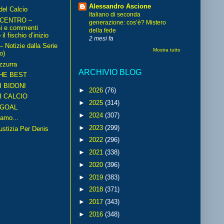
Alessandro Ascione
del Calcio
Italiano di seconda
 CENTRO –
generazione: cos’è? Mistero
ni e commenti
della fede
il fischio d’inizio
2 mesi fa
Notizie dalla Serie
Mostra tutto
o)
zzurra
ARCHIVIO BLOG
HE BEST
I BIDONI
►
2026
(76)
I CALCIO
►
2025
(314)
GOAL
►
2024
(307)
amo...
►
2023
(299)
iustizia Per Denis
►
2022
(296)
►
2021
(338)
►
2020
(396)
►
2019
(383)
►
2018
(371)
►
2017
(343)
►
2016
(348)