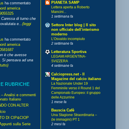
PIANETA SAMP
us
ha commentato
Lettera aperta a Roberto
nord america
Mancini...
99055325
1 settimana fa
i Caressa di turno che
ovalutata e...
(leggi
Settore Inter blog | Il sito
non ufficiale dell'interismo
moderno
L’Osvaldo incompiuto
us
ha commentato
2 settimane fa
nord america
70581687
Letteratura Sportiva
non è che avesse
LEGAMI ARGENTINA-
. Si pensava ad una
SVIZZERA
tutto)
4 settimane fa
Calciopress.net - Il
Magazine del calcio italiano
La Nazionale Under 19
RE RUBRICHE
Femminile verso il Round 1 del
Campionato Europeo: il gruppo
– Analisi e commenti
delle Azzurrine
nato Italiano
1 mese fa
NDO CON ALTER
Bauscia Cafè
cio
Una Stagione Straordinaria –
TO DI CIP&CIOP
(le immagini) PT 1
ppunti sulla Serie
2 mesi fa