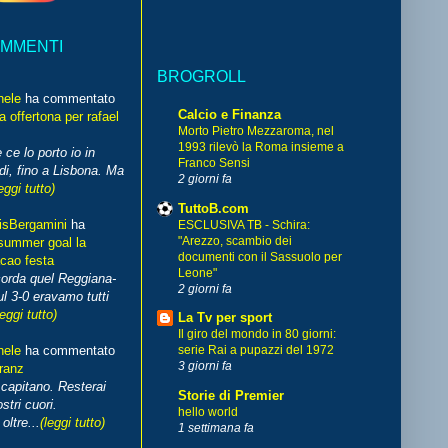
OMMENTI
BROGROLL
hele
ha commentato
Calcio e Finanza
 offertona per rafael
Morto Pietro Mezzaroma, nel
1993 rilevò la Roma insieme a
 ce lo porto io in
Franco Sensi
di, fino a Lisbona. Ma
2 giorni fa
eggi tutto)
TuttoB.com
isBergamini
ha
ESCLUSIVA TB - Schira:
"Arezzo, scambio dei
summer goal la
documenti con il Sassuolo per
cao festa
Leone"
corda quel Reggiana-
2 giorni fa
l 3-0 eravamo tutti
leggi tutto)
La Tv per sport
Il giro del mondo in 80 giorni:
hele
ha commentato
serie Rai a pupazzi del 1972
3 giorni fa
franz
capitano. Resterai
Storie di Premier
stri cuori.
hello world
ltre...
(leggi tutto)
1 settimana fa