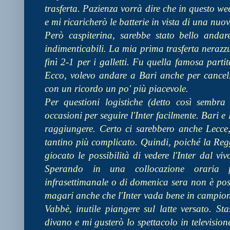
trasferta. Pazienza vorrà dire che in questo w
e mi ricaricherò le batterie in vista di una nuo
Però caspiterina, sarebbe stato bello anda
indimenticabili. La mia prima trasferta nerazz
finì 2-1 per i galletti. Fu quella famosa part
Ecco, volevo andare a Bari anche per cancel
con un ricordo un po' più piacevole.
Per questioni logistiche (detto così sembra
occasioni per seguire l'Inter facilmente. Bari 
raggiungere. Certo ci sarebbero anche Lecc
tantino più complicato. Quindi, poiché la Reg
giocato le possibilità di vedere l'Inter dal v
Sperando in una collocazione oraria 
infrasettimanale o di domenica sera non è poss
magari anche che l'Inter vada bene in campio
Vabbè, inutile piangere sul latte versato. St
divano e mi gusterò lo spettacolo in television