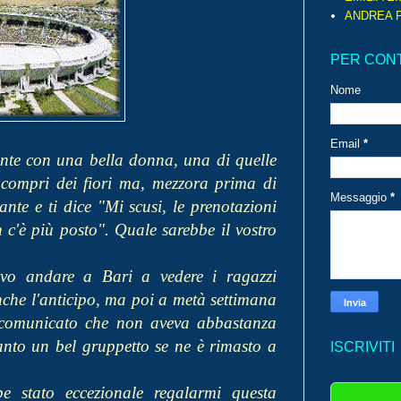
ANDREA P
PER CON
Nome
Email
*
nte con una bella donna, una di quelle
e, compri dei fiori ma, mezzora prima di
Messaggio
*
ante e ti dice "Mi scusi, le prenotazioni
n c'è più posto". Quale sarebbe il vostro
evo andare a Bari a vedere i ragazzi
nche l'anticipo, ma poi a metà settimana
a comunicato che non aveva abbastanza
ertanto un bel gruppetto se ne è rimasto a
ISCRIVITI
e stato eccezionale regalarmi questa