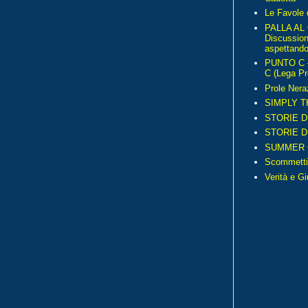
Le Favole 
PALLA AL
Discussio
aspettando 
PUNTO C – 
C (Lega Pr
Prole Nera
SIMPLY T
STORIE D
STORIE D
SUMMER 
Scommetti
Verità e G