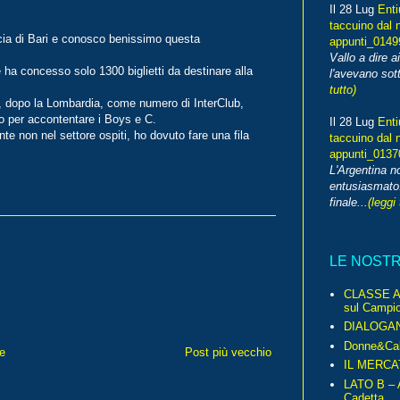
Il 28 Lug
Enti
taccuino dal 
ncia di Bari e conosco benissimo questa
appunti_014
Vallo a dire a
 ha concesso solo 1300 biglietti da destinare alla
l'avevano sott
tutto)
ia, dopo la Lombardia, come numero di InterClub,
o per accontentare i Boys e C.
Il 28 Lug
Enti
nte non nel settore ospiti, ho dovuto fare una fila
taccuino dal 
appunti_013
L'Argentina 
entusiasmato
finale...
(leggi 
LE NOST
CLASSE A 
sul Campio
DIALOGA
Donne&Cal
e
Post più vecchio
IL MERCA
LATO B – A
Cadetta