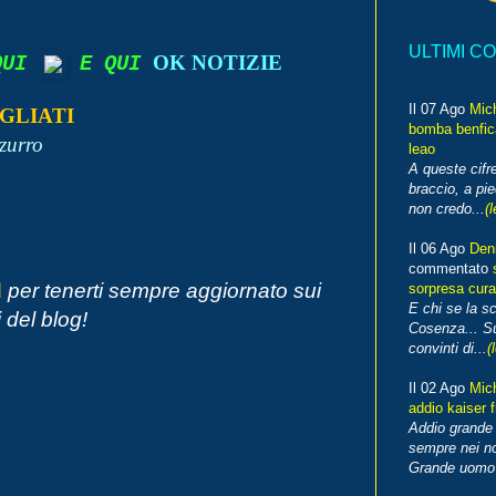
ULTIMI C
OK NOTIZIE
 QUI
E QUI
Il 07 Ago
Mic
GLIATI
bomba benfica
zurro
leao
A queste cifre
braccio, a pie
non credo...
(l
Il 06 Ago
Den
commentato
d
per tenerti sempre aggiornato sui
sorpresa cura
E chi se la s
 del blog!
Cosenza... Su
convinti di...
(
Il 02 Ago
Mic
addio kaiser 
Addio grande 
sempre nei no
Grande uomo o