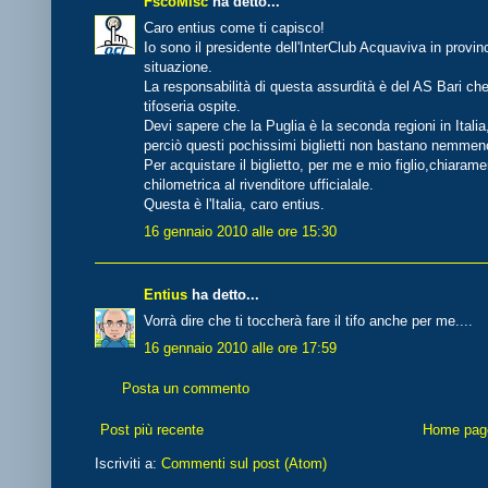
FscoMisc
ha detto...
Caro entius come ti capisco!
Io sono il presidente dell'InterClub Acquaviva in provi
situazione.
La responsabilità di questa assurdità è del AS Bari che
tifoseria ospite.
Devi sapere che la Puglia è la seconda regioni in Ital
perciò questi pochissimi biglietti non bastano nemmen
Per acquistare il biglietto, per me e mio figlio,chiarame
chilometrica al rivenditore ufficialale.
Questa è l'Italia, caro entius.
16 gennaio 2010 alle ore 15:30
Entius
ha detto...
Vorrà dire che ti toccherà fare il tifo anche per me....
16 gennaio 2010 alle ore 17:59
Posta un commento
Post più recente
Home pag
Iscriviti a:
Commenti sul post (Atom)