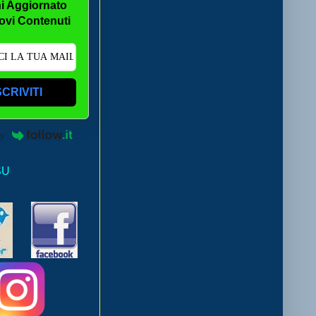
i Aggiornato
ovi Contenuti
SCRIVITI
by
SU