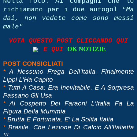
Nella foto:
Ai compagni che lo
richiamano per i due autogol
"Ma
dai, non vedete come sono messi
male"
VOTA QUESTO POST CLICCANDO QUI
OK NOTIZIE
E QUI
POST CONSIGLIATI
*
A Nessuno Frega Dell'Italia. Finalmente
Lippi L'Ha Capito
*
Tutti A Casa: Era Inevitabile. E A Sorpresa
Passano Gli Usa
*
Al Cospetto Dei Faraoni L'Italia Fa La
Figura Della Mummia
*
Brutta E Fortunata. E' La Solita Italia
*
Brasile, Che Lezione Di Calcio All'Italietta
!!!