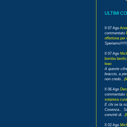
ULTIMI C
Il 07 Ago
Ano
commentato
offertona per 
Speriamo!!!!!!
Il 07 Ago
Mic
bomba benfica
leao
A queste cifre
braccio, a pie
non credo...
(l
Il 06 Ago
Den
commentato
sorpresa cura
E chi se la s
Cosenza... Su
convinti di...
(
Il 02 Ago
Mic