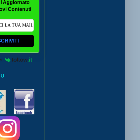
i Aggiornato
ovi Contenuti
SCRIVITI
by
SU