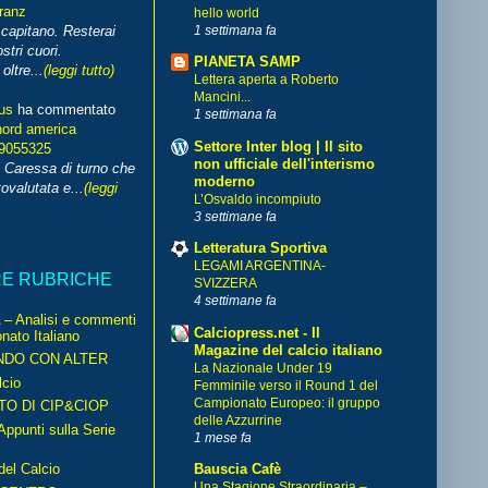
franz
hello world
1 settimana fa
capitano. Resterai
stri cuori.
PIANETA SAMP
ltre...
(leggi tutto)
Lettera aperta a Roberto
Mancini...
us
ha commentato
1 settimana fa
nord america
Settore Inter blog | Il sito
99055325
non ufficiale dell'interismo
i Caressa di turno che
moderno
ovalutata e...
(leggi
L’Osvaldo incompiuto
3 settimane fa
Letteratura Sportiva
LEGAMI ARGENTINA-
RE RUBRICHE
SVIZZERA
4 settimane fa
– Analisi e commenti
Calciopress.net - Il
nato Italiano
Magazine del calcio italiano
NDO CON ALTER
La Nazionale Under 19
cio
Femminile verso il Round 1 del
Campionato Europeo: il gruppo
TO DI CIP&CIOP
delle Azzurrine
ppunti sulla Serie
1 mese fa
del Calcio
Bauscia Cafè
Una Stagione Straordinaria –