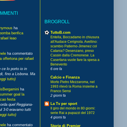
OMMENTI
BROGROLL
nymous
ha
TuttoB.com
bomba benfica
Entella, Boccadamo in chiusura
rafael leao
all'Audace Cerignola. Avellino:
scambio Patierno-Jimenez col
Catania? Desenzano, preso
hele
ha commentato
Cassin dalla Cremonese. La
 offertona per rafael
Casertana vuole fare la spesa a
Benevento
 ce lo porto io in
6 ore fa
di, fino a Lisbona. Ma
Calcio e Finanza
eggi tutto)
Morto Pietro Mezzaroma, nel
1993 rilevò la Roma insieme a
isBergamini
ha
Franco Sensi
summer goal la
2 giorni fa
cao festa
La Tv per sport
corda quel Reggiana-
Il giro del mondo in 80 giorni:
l 3-0 eravamo tutti
serie Rai a pupazzi del 1972
leggi tutto)
4 giorni fa
hele
ha commentato
Storie di Premier