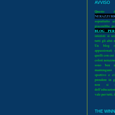
AVVISO
Quest
N
E
R
A
Z
Z
U
R
soprattutto a
piacerebbe pe
BLOG PER
interisti si 
tutti gli altri
Un blog ri
appassionati
quelli con cui
colori nerazzurr
sono ben a
mantengano
sportivo e ci
prendere in g
non si su
dell’educazion
vale per tutti, 
THE WINNE