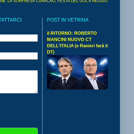
oal. LA SORPRESA CURACAO, FESTA DEL GOL A REGGIO
.
TATTARCI
POST IN VETRINA
il RITORNO: ROBERTO
MANCINI NUOVO CT
DELL'ITALIA (e Ranieri farà il
DT)