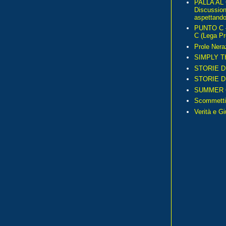
PALLA AL
Discussio
aspettando 
PUNTO C – 
C (Lega Pr
Prole Nera
SIMPLY T
STORIE D
STORIE D
SUMMER 
Scommetti
Verità e G