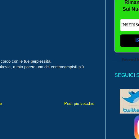
Riman
Sui Nu
I
Powered 
cordo con le tue perplessità.
kovic, a mio parere uno dei centrocampisti più
SEGUICI 
e
Post più vecchio