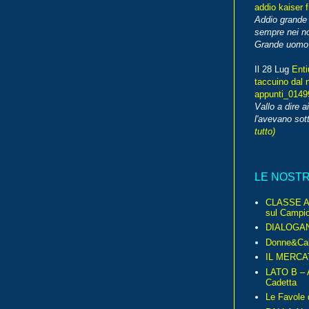
addio kaiser 
Addio grande 
sempre nei no
Grande uomo o
Il 28 Lug
Enti
taccuino dal 
appunti_014
Vallo a dire a
l'avevano sott
tutto)
LE NOST
CLASSE A 
sul Campio
DIALOGA
Donne&Cal
IL MERCA
LATO B – A
Cadetta
Le Favole 