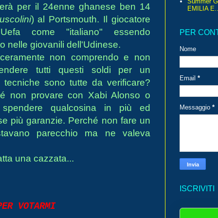
Summer G
rserà per il 24enne ghanese ben 14
EMILIA E..
uscolini
) al Portsmouth. Il giocatore
 Uefa come "italiano" essendo
PER CON
o nelle giovanili dell'Udinese.
Nome
inceramente non comprendo e non
endere tutti questi soldi per un
Email
*
à tecniche sono tutte da verificare?
hé non provare con Xabi Alonso o
va spendere qualcosina in più ed
Messaggio
*
se più garanzie. Perché non fare un
stavano parecchio ma ne valeva
tta una cazzata...
ISCRIVITI
ER VOTARMI