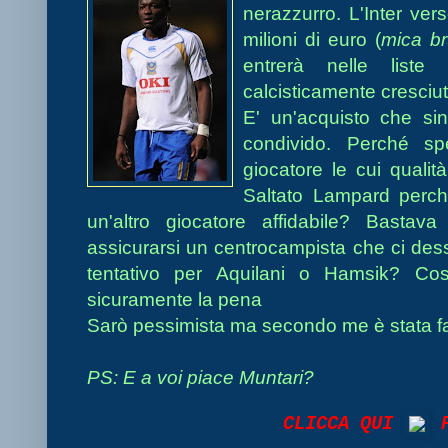
nerazzurro. L'Inter ve
milioni di euro (
mica br
entrerà nelle liste
calcisticamente cresciut
E' un'acquisto che s
condivido. Perché sp
giocatore le cui qualit
Saltato Lampard perc
un'altro giocatore affidabile? Basta
assicurarsi un centrocampista che ci des
tentativo per Aquilani o Hamsik? Co
sicuramente la pena
Sarò pessimista ma secondo me è stata fa
PS: E a voi piace Muntari?
CLICCA QUI
P