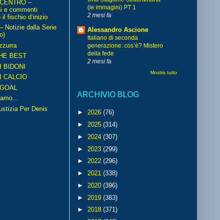
 CENTRO –
(le immagini) PT 1
ni e commenti
2 mesi fa
il fischio d’inizio
Notizie dalla Serie
Alessandro Ascione
o)
Italiano di seconda
zzurra
generazione: cos’è? Mistero
della fede
HE BEST
2 mesi fa
I BIDONI
Mostra tutto
I CALCIO
GOAL
ARCHIVIO BLOG
amo...
iustizia Per Denis
►
2026
(76)
►
2025
(314)
►
2024
(307)
►
2023
(299)
►
2022
(296)
►
2021
(338)
►
2020
(396)
►
2019
(383)
►
2018
(371)