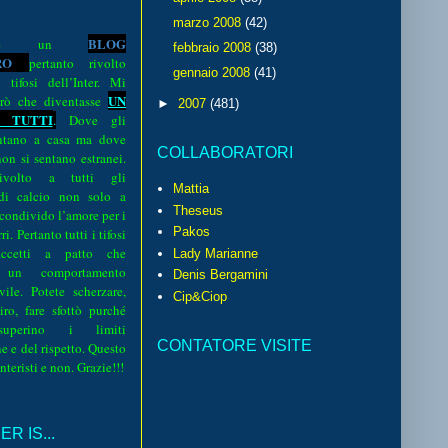
marzo 2008
(42)
BLOG
o è un
febbraio 2008
(38)
R
O
pertanto rivolto
gennaio 2008
(41)
i tifosi dell’Inter. Mi
UN
rò che diventasse
►
2007
(481)
 TUTTI
.
Dove gli
sentano a casa ma dove
COLLABORATORI
 non si sentano estranei.
volto a tutti gli
Mattia
 di calcio non solo a
Theseus
 condivido l’amore per i
Pakos
i. Pertanto tutti i tifosi
ccetti a patto che
Lady Marianne
 un comportamento
Denis Bergamini
vile. Potete scherzare,
Cip&Ciop
iro, fare sfottò purché
perino i limiti
CONTATORE VISITE
e e del rispetto. Questo
interisti e non. Grazie!!!
R IS...