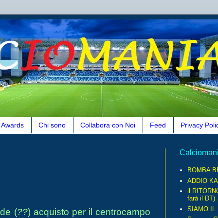
Awards
Chi sono
Collabora con Noi
Feed
Privacy Poli
Calcioman
BOMBA B
ADDIO KA
il RITORN
farà il DT)
SIAMO IL
nde (
??
) acquisto per il centrocampo