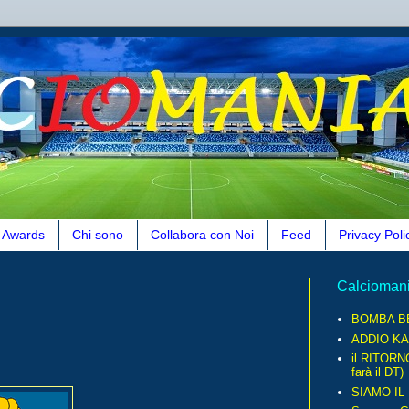
Awards
Chi sono
Collabora con Noi
Feed
Privacy Poli
Calcioman
BOMBA B
ADDIO KA
il RITORN
farà il DT)
SIAMO IL