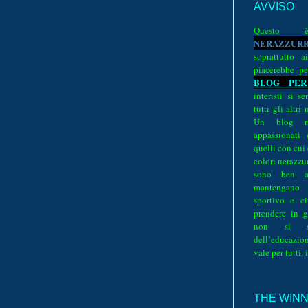
AVVISO
Quest
N
E
R
A
Z
Z
U
R
soprattutto a
piacerebbe pe
BLOG PER
interisti si 
tutti gli altri
Un blog ri
appassionati
quelli con cui
colori nerazzurr
sono ben a
mantengano
sportivo e ci
prendere in g
non si su
dell’educazion
vale per tutti, 
THE WINNE