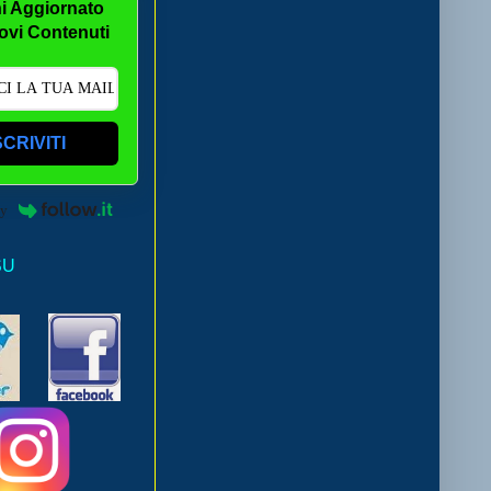
i Aggiornato
ovi Contenuti
SCRIVITI
by
SU