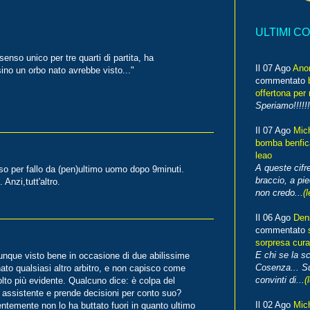
ULTIMI C
senso unico per tre quarti di partita, ha
Il 07 Ago
Ano
ino un orbo nato avrebbe visto..."
commentato
offertona per 
Speriamo!!!!!!
Il 07 Ago
Mic
bomba benfica
leao
A queste cifre
sso per fallo da (pen)ultimo uomo dopo 9minuti.
braccio, a pie
Anzi,tutt'altro.
non credo...
(l
Il 06 Ago
Den
commentato
sorpresa cura
E chi se la s
nque visto bene in occasione di due abilissime
Cosenza... Su
ato qualsiasi altro arbitro, e non capisco come
convinti di...
(
olto più evidente. Qualcuno dice: è colpa del
uo assistente e prende decisioni per conto suo?
Il 02 Ago
Mic
entemente non lo ha buttato fuori in quanto ultimo