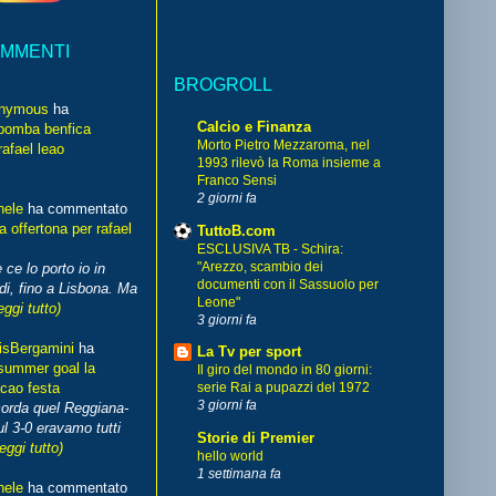
OMMENTI
BROGROLL
nymous
ha
Calcio e Finanza
bomba benfica
Morto Pietro Mezzaroma, nel
rafael leao
1993 rilevò la Roma insieme a
Franco Sensi
2 giorni fa
hele
ha commentato
 offertona per rafael
TuttoB.com
ESCLUSIVA TB - Schira:
"Arezzo, scambio dei
 ce lo porto io in
documenti con il Sassuolo per
di, fino a Lisbona. Ma
Leone"
eggi tutto)
3 giorni fa
isBergamini
ha
La Tv per sport
summer goal la
Il giro del mondo in 80 giorni:
cao festa
serie Rai a pupazzi del 1972
3 giorni fa
corda quel Reggiana-
l 3-0 eravamo tutti
Storie di Premier
leggi tutto)
hello world
1 settimana fa
hele
ha commentato