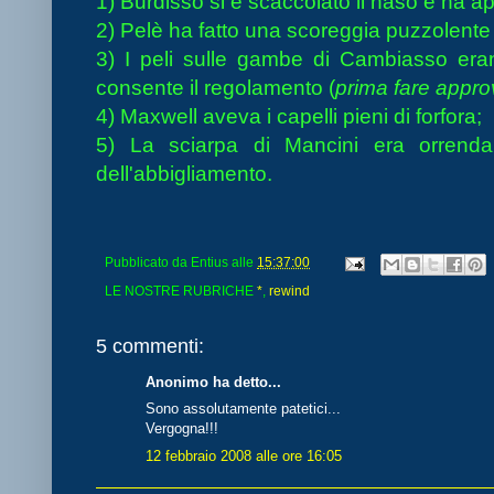
1) Burdisso si è scaccolato il naso e ha ap
2) Pelè ha fatto una scoreggia puzzolent
3) I peli sulle gambe di Cambiasso eran
consente il regolamento (
prima fare appro
4) Maxwell aveva i capelli pieni di forfora;
5) La sciarpa di Mancini era orrenda
dell'abbigliamento.
Pubblicato da
Entius
alle
15:37:00
LE NOSTRE RUBRICHE
*
,
rewind
5 commenti:
Anonimo ha detto...
Sono assolutamente patetici...
Vergogna!!!
12 febbraio 2008 alle ore 16:05