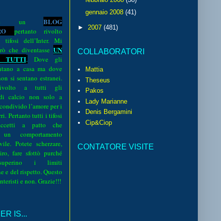
gennaio 2008
(41)
BLOG
o è un
►
2007
(481)
R
O
pertanto rivolto
i tifosi dell’Inter. Mi
UN
rò che diventasse
COLLABORATORI
 TUTTI
.
Dove gli
sentano a casa ma dove
Mattia
 non si sentano estranei.
Theseus
volto a tutti gli
Pakos
 di calcio non solo a
Lady Marianne
 condivido l’amore per i
Denis Bergamini
i. Pertanto tutti i tifosi
Cip&Ciop
ccetti a patto che
 un comportamento
vile. Potete scherzare,
CONTATORE VISITE
iro, fare sfottò purché
perino i limiti
e e del rispetto. Questo
interisti e non. Grazie!!!
R IS...