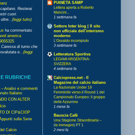
PIANETA SAMP
franz
Lettera aperta a Roberto
capitano. Resterai
Mancini...
stri cuori.
1 settimana fa
ltre...
(leggi tutto)
Settore Inter blog | Il sito
us
ha commentato
non ufficiale dell'interismo
moderno
nord america
L’Osvaldo incompiuto
99055325
3 settimane fa
i Caressa di turno che
ovalutata e...
(leggi
Letteratura Sportiva
LEGAMI ARGENTINA-
SVIZZERA
4 settimane fa
RE RUBRICHE
Calciopress.net - Il
Magazine del calcio italiano
La Nazionale Under 19
– Analisi e commenti
Femminile verso il Round 1 del
nato Italiano
Campionato Europeo: il gruppo
NDO CON ALTER
delle Azzurrine
cio
1 mese fa
TO DI CIP&CIOP
Bauscia Cafè
ppunti sulla Serie
Una Stagione Straordinaria –
(le immagini) PT 1
del Calcio
2 mesi fa