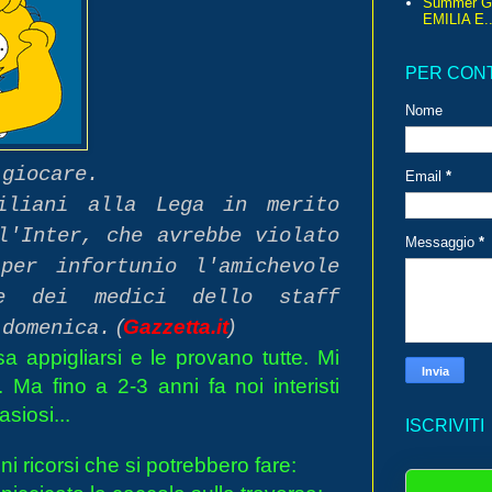
Summer G
EMILIA E..
PER CON
Nome
 giocare.
Email
*
iliani alla Lega in merito
l'Inter, che avrebbe violato
Messaggio
*
per infortunio l'amichevole
ne dei medici dello staff
(
Gazzetta.it
)
o
domenica.
a appigliarsi e le provano tutte. Mi
a fino a 2-3 anni fa noi interisti
siosi...
ISCRIVITI
uni ricorsi che si potrebbero fare: