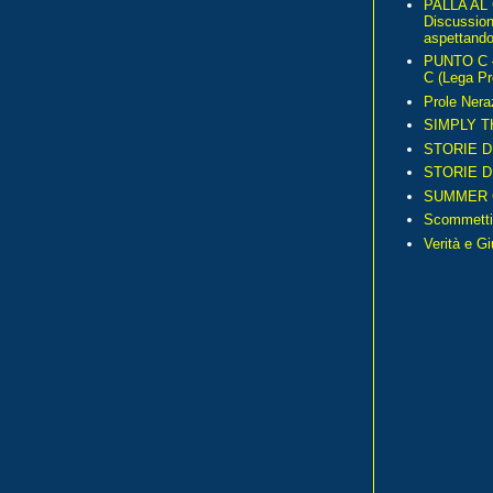
PALLA AL
Discussio
aspettando 
PUNTO C – 
C (Lega Pr
Prole Nera
SIMPLY T
STORIE D
STORIE D
SUMMER 
Scommetti
Verità e G