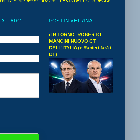
oal. LA SORPRESA CURACAO, FESTA DEL GOL A REGGIO
.
TATTARCI
POST IN VETRINA
il RITORNO: ROBERTO
MANCINI NUOVO CT
DELL'ITALIA (e Ranieri farà il
DT)