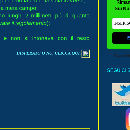
piccicato la caccola sulla traversa;
Riman
e a meta campo;
Sui Nu
o lunghi 2 millimetri più di quanto
vare il regolamento
);
 e non si intonava con il resto
I
DISPERATO O NO, CLICCA QUI
.
Powered 
SEGUICI 