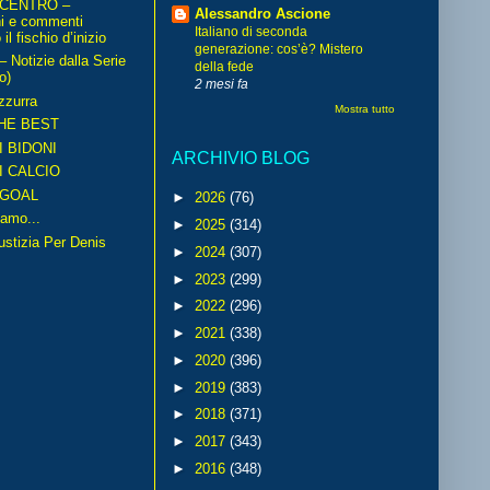
 CENTRO –
Alessandro Ascione
ni e commenti
Italiano di seconda
il fischio d’inizio
generazione: cos’è? Mistero
Notizie dalla Serie
della fede
o)
2 mesi fa
zzurra
Mostra tutto
HE BEST
I BIDONI
ARCHIVIO BLOG
I CALCIO
GOAL
►
2026
(76)
amo...
►
2025
(314)
iustizia Per Denis
►
2024
(307)
►
2023
(299)
►
2022
(296)
►
2021
(338)
►
2020
(396)
►
2019
(383)
►
2018
(371)
►
2017
(343)
►
2016
(348)