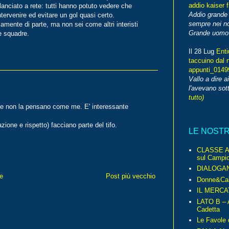
addio kaiser 
anciato a rete: tutti hanno potuto vedere che
Addio grande 
tervenire ed evitare un gol quasi certo.
sempre nei no
iamente di parte, ma non sei come altri interisti
Grande uomo o
e squadre.
Il 28 Lug
Enti
taccuino dal 
appunti_014
Vallo a dire a
l'avevano sott
tutto)
che non la pensano come me. E' interessante
azione e rispetto) facciano parte del tifo.
LE NOST
CLASSE A 
sul Campio
DIALOGA
e
Post più vecchio
Donne&Cal
IL MERCA
LATO B – A
Cadetta
Le Favole 