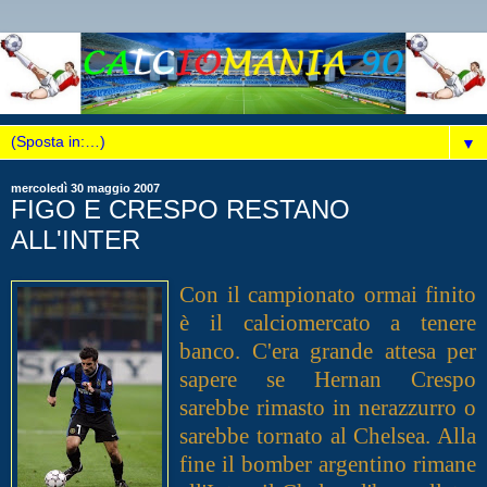
▼
mercoledì 30 maggio 2007
FIGO E CRESPO RESTANO
ALL'INTER
Con il campionato ormai finito
è il calciomercato a tenere
banco. C'era grande attesa per
sapere se Hernan Crespo
sarebbe rimasto in nerazzurro o
sarebbe tornato al Chelsea. Alla
fine il bomber argentino rimane