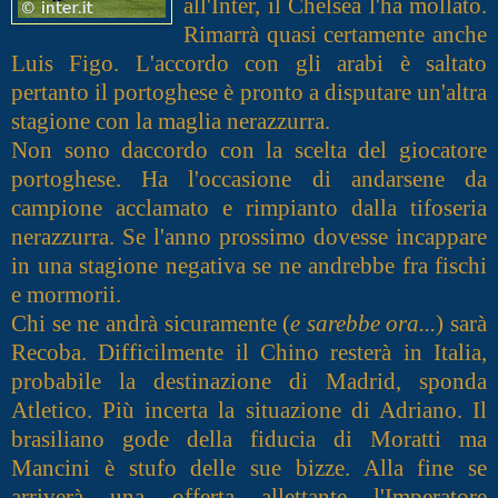
all'Inter, il Chelsea l'ha mollato.
Rimarrà quasi certamente anche
Luis Figo. L'accordo con gli arabi è saltato
pertanto il portoghese è pronto a disputare un'altra
stagione con la maglia nerazzurra.
Non sono daccordo con la scelta del giocatore
portoghese. Ha l'occasione di andarsene da
campione acclamato e rimpianto dalla tifoseria
nerazzurra. Se l'anno prossimo dovesse incappare
in una stagione negativa se ne andrebbe fra fischi
e mormorii.
Chi se ne andrà sicuramente (
e sarebbe ora...
) sarà
Recoba. Difficilmente il Chino resterà in Italia,
probabile la destinazione di Madrid, sponda
Atletico. Più incerta la situazione di Adriano. Il
brasiliano gode della fiducia di Moratti ma
Mancini è stufo delle sue bizze. Alla fine se
arriverà una offerta allettante l'Imperatore