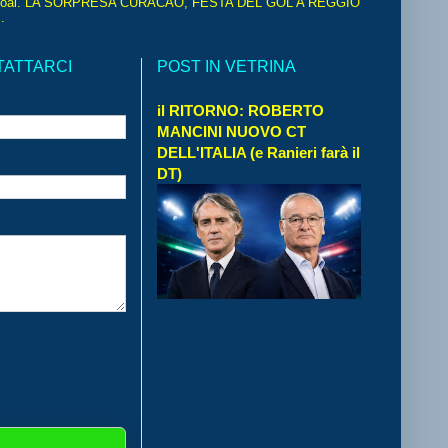
oal. LA SORPRESA CURACAO, FESTA DEL GOL A REGGIO
.
TATTARCI
POST IN VETRINA
il RITORNO: ROBERTO
MANCINI NUOVO CT
DELL'ITALIA (e Ranieri farà il
DT)