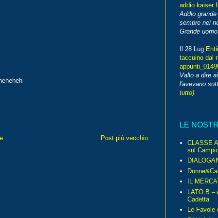
addio kaiser 
Addio grande 
sempre nei no
Grande uomo o
Il 28 Lug
Enti
taccuino dal 
appunti_014
Vallo a dire a
eheheheh
l'avevano sott
tutto)
LE NOST
e
Post più vecchio
CLASSE A 
sul Campio
DIALOGA
Donne&Cal
IL MERCA
LATO B – A
Cadetta
Le Favole 