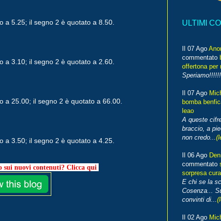
o a 5.25; il segno 2 è quotato a 8.50.
ULTIMI C
Il 07 Ago
Ano
commentato
o a 3.10; il segno 2 è quotato a 2.60.
offertona per 
Speriamo!!!!!!
Il 07 Ago
Mic
to a 25.00; il segno 2 è quotato a 66.00.
bomba benfica
leao
A queste cifre
braccio, a pie
non credo...
(l
o a 3.50; il segno 2 è quotato a 4.25.
Il 06 Ago
Den
commentato
 sui nuovi contenuti? Clicca qui
sorpresa cura
E chi se la s
Cosenza... Su
convinti di...
(
Il 02 Ago
Mic