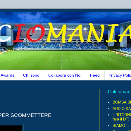
Awards
Chi sono
Collabora con Noi
Feed
Privacy Poli
Calcioman
BOMBA B
ADDIO KA
I PER SCOMMETTERE
il RITORN
farà il DT)
SIAMO IL