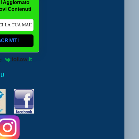
i Aggiornato
ovi Contenuti
SCRIVITI
by
SU