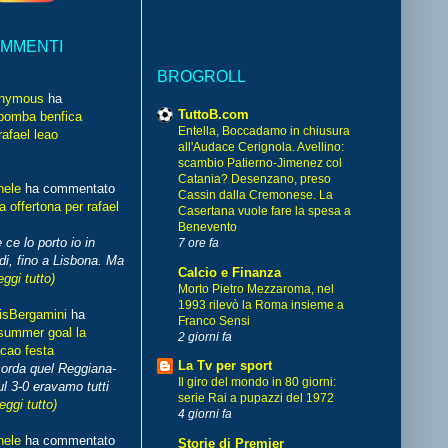
OMMENTI
BROGROLL
nymous
ha
TuttoB.com
bomba benfica
Entella, Boccadamo in chiusura
rafael leao
all'Audace Cerignola. Avellino:
scambio Patierno-Jimenez col
Catania? Desenzano, preso
hele
ha commentato
Cassin dalla Cremonese. La
 offertona per rafael
Casertana vuole fare la spesa a
Benevento
 ce lo porto io in
7 ore fa
di, fino a Lisbona. Ma
Calcio e Finanza
eggi tutto)
Morto Pietro Mezzaroma, nel
1993 rilevò la Roma insieme a
isBergamini
ha
Franco Sensi
summer goal la
2 giorni fa
cao festa
La Tv per sport
corda quel Reggiana-
Il giro del mondo in 80 giorni:
l 3-0 eravamo tutti
serie Rai a pupazzi del 1972
leggi tutto)
4 giorni fa
hele
ha commentato
Storie di Premier