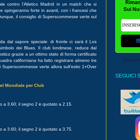
Riman
le contro l’Atletico Madrid in un match che si
Sui Nu
 spingeranno forte in avanti, con i francesi che
Dunque, il consiglio di Superscommesse verte sul
I
a dal sapore speciale: di fronte ci sarà il Los
simbolo dei Blues. Il club londinese, reduce dal
stico grazie a un ottimo stato di forma certificato
Powered 
quadra californiana ha fatto registrare almeno tre
o di Superscommesse verte allora sull’esito 1+Over
SEGUICI 
 del Mondiale per Club
o a 3.60; il segno 2 è quotato a 2.15.
o a 3.60; il segno 2 è quotato a 3.75.