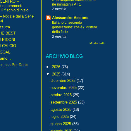
 CENTRO –
(le immagini) PT 1
ni e commenti
2 mesi fa
il fischio d’inizio
Notizie dalla Serie
Alessandro Ascione
o)
Italiano di seconda
zzurra
generazione: cos’è? Mistero
della fede
HE BEST
2 mesi fa
I BIDONI
Mostra tutto
I CALCIO
GOAL
ARCHIVIO BLOG
amo...
iustizia Per Denis
►
2026
(76)
▼
2025
(314)
dicembre 2025
(17)
novembre 2025
(22)
ottobre 2025
(29)
settembre 2025
(23)
agosto 2025
(18)
luglio 2025
(24)
giugno 2025
(36)