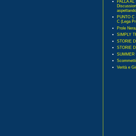
PALLA AL
Discussio
aspettando 
PUNTO C – 
C (Lega Pr
Prole Nera
SIMPLY T
STORIE D
STORIE D
SUMMER 
Scommetti
Verità e G