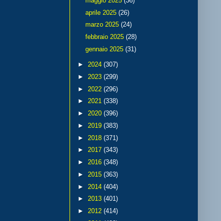
maggio 2025
(36)
aprile 2025
(26)
marzo 2025
(24)
febbraio 2025
(28)
gennaio 2025
(31)
►
2024
(307)
►
2023
(299)
►
2022
(296)
►
2021
(338)
►
2020
(396)
►
2019
(383)
►
2018
(371)
►
2017
(343)
►
2016
(348)
►
2015
(363)
►
2014
(404)
►
2013
(401)
►
2012
(414)