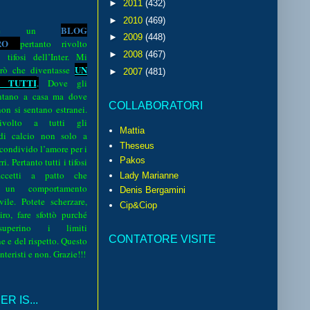
►
2011
(432)
►
2010
(469)
BLOG
o è un
►
2009
(448)
R
O
pertanto rivolto
►
2008
(467)
i tifosi dell’Inter. Mi
UN
rò che diventasse
►
2007
(481)
 TUTTI
.
Dove gli
sentano a casa ma dove
COLLABORATORI
 non si sentano estranei.
volto a tutti gli
Mattia
 di calcio non solo a
Theseus
 condivido l’amore per i
Pakos
i. Pertanto tutti i tifosi
ccetti a patto che
Lady Marianne
 un comportamento
Denis Bergamini
vile. Potete scherzare,
Cip&Ciop
iro, fare sfottò purché
perino i limiti
CONTATORE VISITE
e e del rispetto. Questo
interisti e non. Grazie!!!
R IS...