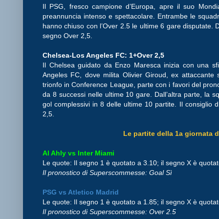
Il PSG, fresco campione d’Europa, apre il suo Mondia
preannuncia intenso e spettacolare. Entrambe le squadre
hanno chiuso con l’Over 2.5 le ultime 6 gare disputate. 
segno Over 2,5.
Chelsea-Los Angeles FC: 1+Over 2,5
Il Chelsea guidato da Enzo Maresca inizia con una sfid
Angeles FC, dove milita Olivier Giroud, ex attaccante 
trionfo in Conference League, parte con i favori del prono
da 8 successi nelle ultime 10 gare. Dall’altra parte, la s
gol complessivi in 8 delle ultime 10 partite. Il consigli
2,5.
Le partite della 1a giornata
Al Ahly vs Inter Miami
Le quote: Il segno 1 è quotato a 3.10; il segno X è quotat
Il pronostico di Superscommesse: Goal Sì
PSG vs Atletico Madrid
Le quote: Il segno 1 è quotato a 1.85; il segno X è quotat
Il pronostico di Superscommesse: Over 2.5