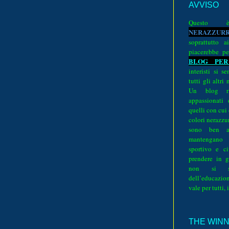
AVVISO
Quest
N
E
R
A
Z
Z
U
R
soprattutto a
piacerebbe pe
BLOG PER
interisti si 
tutti gli altri
Un blog ri
appassionati
quelli con cui
colori nerazzurr
sono ben a
mantengano
sportivo e ci
prendere in g
non si su
dell’educazion
vale per tutti, 
THE WINNE