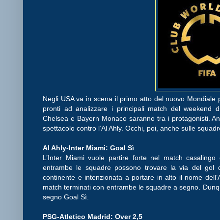
Negli USA va in scena il primo atto del nuovo Mondiale
pronti ad analizzare i principali match del weekend d
Chelsea e Bayern Monaco saranno tra i protagonisti. An
spettacolo contro l’Al Ahly. Occhi, poi, anche sulle squa
Al Ahly-Inter Miami: Goal Sì
L’Inter Miami vuole partire forte nel match casalingo 
entrambe le squadre possono trovare la via del gol c
continente e intenzionata a portare in alto il nome dell’A
match terminati con entrambe le squadre a segno. Dunqu
segno Goal Sì.
PSG-Atletico Madrid: Over 2,5