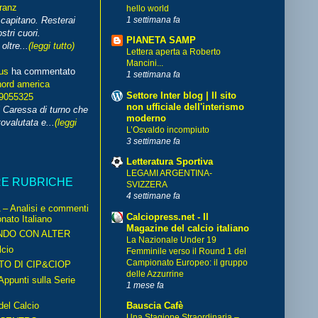
franz
hello world
1 settimana fa
capitano. Resterai
stri cuori.
PIANETA SAMP
ltre...
(leggi tutto)
Lettera aperta a Roberto
Mancini...
us
ha commentato
1 settimana fa
nord america
Settore Inter blog | Il sito
99055325
non ufficiale dell'interismo
i Caressa di turno che
moderno
ovalutata e...
(leggi
L’Osvaldo incompiuto
3 settimane fa
Letteratura Sportiva
LEGAMI ARGENTINA-
RE RUBRICHE
SVIZZERA
4 settimane fa
– Analisi e commenti
Calciopress.net - Il
nato Italiano
Magazine del calcio italiano
NDO CON ALTER
La Nazionale Under 19
cio
Femminile verso il Round 1 del
Campionato Europeo: il gruppo
TO DI CIP&CIOP
delle Azzurrine
ppunti sulla Serie
1 mese fa
del Calcio
Bauscia Cafè
Una Stagione Straordinaria –