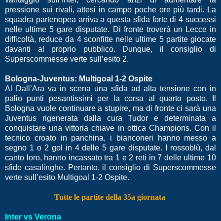
pressione sui rivali, attesi in campo poche ore più tardi. La
squadra partenopea arriva a questa sfida forte di 4 successi
nelle ultime 5 gare disputate. Di fronte troverà un Lecce in
difficoltà, reduce da 4 sconfitte nelle ultime 5 partite giocate
davanti al proprio pubblico. Dunque, il consiglio di
Superscommesse verte sull’esito 2.
Bologna-Juventus: Multigoal 1-2
Ospite
Al Dall’Ara va in scena una sfida ad alta tensione con in
palio punti pesantissimi per la corsa al quarto posto. Il
Bologna vuole continuare a stupire, ma di fronte ci sarà una
Juventus rigenerata dalla cura Tudor e determinata a
conquistare una vittoria chiave in ottica Champions. Con il
tecnico croato in panchina, i bianconeri hanno messo a
segno 1 o 2 gol in 4 delle 5 gare disputate. I rossoblù, dal
canto loro, hanno incassato tra 1 e 2 reti in 7 delle ultime 10
sfide casalinghe. Pertanto, il consiglio di Superscommesse
verte sull’esito Multigoal 1-2 Ospite.
Tutte le partite della 35a giornata
Inter vs Verona