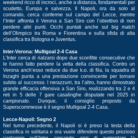
weekend ricco di incroci, anche a distanza, fondamentali per
scudetto, Europa e salvezza. Il Napoli, ora da solo al
comando, cerca conferme sul campo del Lecce, mentre
l’Inter affronta il Verona a San Siro con l’obiettivo di non
perdere altri punti. Occhi puntati anche sul big match
dell’Olimpico tra Roma e Fiorentina e sulla sfida di alta
classifica tra Bologna e Juventus.
Inter-Verona: Multigoal 2-4 Casa
L’Inter cerca di rialzarsi dopo due sconfitte consecutive che
le hanno fatto perdere la vetta della classifica. Contro un
Verona anch’esso reduce da due k.o. di fila, la squadra di
Inzaghi punta a una prestazione convincente per tornare
subito al successo. I nerazzurri, tra l’altro, hanno dimostrato
grande efficacia offensiva a San Siro, realizzando tra 2 e 4
reti in 5 delle 7 gare casalinghe disputate nel 2025 in
campionato. Dunque, il consiglio proposto da
Superscommesse è il segno Multigoal 2-4 Casa.
Lecce-Napoli: Segno 2
Nel turno precedente, il Napoli si è preso la testa della
classifica in solitaria e ora vuole difendere questo prezioso
vantaggio sull’Inter, cercando anzi di aumentare la