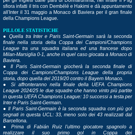
per gli inglesi dalle parti di Donnarumma, nel finale il Psg
sfiora infatti il tris con Dembélé e Hakimi e dà appuntamento
all'Inter il 31 maggio a Monaco di Baviera per il gran finale
della Champions League.
PILLOLE STATISTICHE
● Quella tra Inter e Paris Saint-Germain sarà la seconda
finale nella storia della Coppa dei Campioni/Champions
League tra una squadra italiana ed una francese dopo
Milan-Marsiglia 0-1, anche in quel caso giocata a Monaco di
Baviera.
● Il Paris Saint-Germain giocherà la seconda finale di
Coppa dei Campioni/Champions League della propria
storia, dopo quella del 2019/20 contro il Bayern Monaco.
● Si affronteranno nella finale della UEFA Champions
League 2024/25 le due squadre che hanno vinto più partite
in questa UEFA Champions League: 10 successi a testa per
Inter e Paris Saint-Germain.
● Il Paris Saint-Germain è la seconda squadra con più gol
segnati in questa UCL: 33, meno solo dei 43 realizzati dal
Barcellona.
● Prima di Fabián Ruiz l'ultimo giocatore spagnolo a
realizzare il suo primo gol in Coppa dei