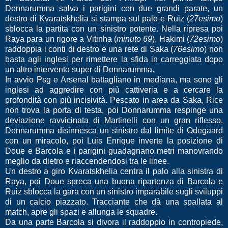
Donnarumma salva i parigini con due grandi parate, un
destro di Kvaratskhelia si stampa sul palo e Ruiz (
27esimo
)
sblocca la partita con un sinistro potente. Nella ripresa poi
Raya para un rigore a Vitinha (
minuto 69
), Hakimi (
72esimo
)
raddoppia i conti di destro e una rete di Saka (
76esimo
) non
basta agli inglesi per rimettere la sfida in carreggiata dopo
un altro intervento super di Donnarumma.
In avvio Psg e Arsenal battagliano in mediana, ma sono gli
inglesi ad aggredire con più cattiveria e a cercare la
profondità con più incisività. Pescato in area da Saka, Rice
non trova la porta di testa, poi Donnarumma respinge una
deviazione ravvicinata di Martinelli con un gran riflesso.
Donnarumma disinnesca un sinistro dal limite di Odegaard
con un miracolo, poi Luis Enrique inverte la posizione di
Doue e Barcola e i parigini guadagnano metri manovrando
meglio da dietro e riaccendendosi tra le linee.
Un destro a giro Kvaratskhelia centra il palo alla sinistra di
Raya, poi Doue spreca una buona ripartenza di Barcola e
Ruiz sblocca la gara con un sinistro imparabile sugli sviluppi
di un calcio piazzato. Tracciante che dà una spallata al
match, apre gli spazi e allunga le squadre.
Da una parte Barcola si divora il raddoppio in contropiede,