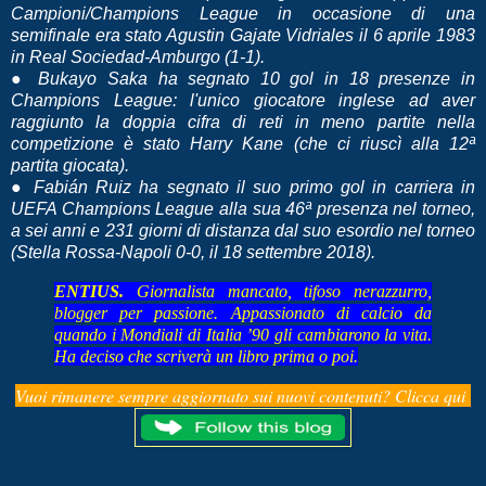
Campioni/Champions League in occasione di una
semifinale era stato Agustin Gajate Vidriales il 6 aprile 1983
in Real Sociedad-Amburgo (1-1).
● Bukayo Saka ha segnato 10 gol in 18 presenze in
Champions League: l'unico giocatore inglese ad aver
raggiunto la doppia cifra di reti in meno partite nella
competizione è stato Harry Kane (che ci riuscì alla 12ª
partita giocata).
● Fabián Ruiz ha segnato il suo primo gol in carriera in
UEFA Champions League alla sua 46ª presenza nel torneo,
a sei anni e 231 giorni di distanza dal suo esordio nel torneo
(Stella Rossa-Napoli 0-0, il 18 settembre 2018).
ENTIUS.
Giornalista mancato, tifoso nerazzurro,
blogger per passione. Appassionato di calcio da
quando i Mondiali di Italia ’90 gli cambiarono la vita.
Ha deciso che scriverà un libro prima o poi.
Vuoi rimanere sempre aggiornato sui nuovi contenuti? Clicca qui