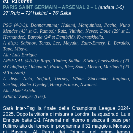
di Ritorno
PARIS SAINT GERMAIN – ARSENAL 2 – 1
(andata 1-0)
27’ Ruiz – 72’ Hakimi – 76’ Saka
PSG (4-3-3): Donnarumma; Hakimi, Marquinhos, Pacho, Nuno
Mendes (43' st G. Ramos); Ruiz, Vitinha, Neves; Doue (29' st L.
Hernandez), Barcola (24' st Dembélé), Kvaratskhelia.
A disp.: Safonov, Tenas, Lee, Mayulu, Zaire-Emery, L. Beraldo,
Tape, Mbaye.
All.: Luis Enrique.
ARSENAL (4-3-3): Raya; Timber, Saliba, Kiwior, Lewis-Skelly (23'
st Calafiori); Odegaard, Partey, Rice; Saka, Merino, Martinelli (23'
st Trossard).
A disp.: Neto, Setford, Tierney, White, Zinchenko, Jorginho,
Sterling, Butler-Oyedeji, Henry-Francis, Nwaneri.
All.: Mikel Arteta.
Arbitro: Zwayer (Ger).
Sarà Inter-Psg la finale della Champions League 2024-
2025. Dopo la vittoria di misura a Londra, la squadra di Luis
Enrique batte 2-1 l'Arsenal nel ritorno e stacca il pass per
l'ultimo atto del torneo in programma il 31 maggio a Monaco
di Baviera. Al Parco dei Principi nel primo tempo