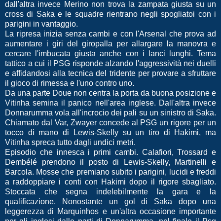
dall'altra invece Merino non trova la zampata giusta su un
cross di Saka e le squadre rientrano negli spogliatoi con i
parigini in vantaggio.
La ripresa inizia senza cambi e con l'Arsenal che prova ad
aumentare i giri del giropalla per allargare la manovra e
cercare l'imbucata giusta anche con i lanci lunghi. Tema
tattico a cui il PSG risponde alzando l'aggressività nei duelli
e affidandosi alla tecnica del tridente per provare a sfruttare
il gioco di rimessa e l'uno contro uno.
Da una parte Doue non centra la porta da buona posizione e
Vitinha semina il panico nell'area inglese. Dall'altra invece
Donnarumma vola all'incrocio dei pali su un sinistro di Saka.
Chiamato dal Var, Zwayer concede al PSG un rigore per un
tocco di mano di Lewis-Skelly su un tiro di Hakimi, ma
Vitinha spreca tutto dagli undici metri.
Episodio che innesca i primi cambi. Calafiori, Trossard e
Dembélé prendono il posto di Lewis-Skelly, Martinelli e
Barcola. Mosse che premiano subito i parigini, lucidi e freddi
a raddoppiare i conti con Hakimi dopo il rigore sbagliato.
Stoccata che segna indelebilmente la gara e la
qualificazione. Nonostante un gol di Saka dopo una
leggerezza di Marquinhos e un'altra occasione importante