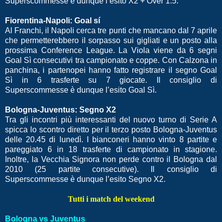
Superscommesse è dunque l’esito X2 + Over 1.5.
Fiorentina-Napoli: Goal sí
Al Franchi, il Napoli cerca tre punti che mancano dal 7 aprile
che permetterebbero il sorpasso sui gigliati e un posto alla
prossima Conference League. La Viola viene da 6 segni
Goal Sì consecutivi tra campionato e coppe. Con Calzona in
panchina, i partenopei hanno fatto registrare il segno Goal
Sì in 6 trasferte su 7 giocate. Il consiglio di
Superscommesse è dunque l’esito Goal Sì.
Bologna-Juventus: Segno X2
Tra gli incontri più interessanti del nuovo turno di Serie A
spicca lo scontro diretto per il terzo posto Bologna-Juventus
delle 20.45 di lunedì. I bianconeri hanno vinto 8 partite e
pareggiato 6 in 18 trasferte di campionato in stagione.
Inoltre, la Vecchia Signora non perde contro il Bologna dal
2010 (25 partite consecutive). Il consiglio di
Superscommesse è dunque l’esito Segno X2.
Tutti i match del weekend
Bologna vs Juventus