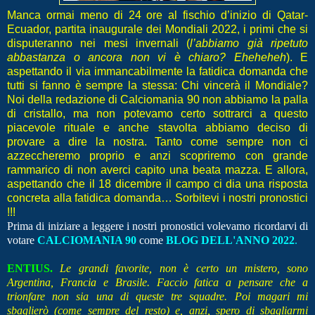
Manca ormai meno di 24 ore al fischio d’inizio di Qatar-
Ecuador, partita inaugurale dei Mondiali 2022, i primi che si
disputeranno nei mesi invernali (
l’abbiamo già ripetuto
abbastanza o ancora non vi è chiaro? Eheheheh
). E
aspettando il via immancabilmente la fatidica domanda che
tutti si fanno è sempre la stessa: Chi vincerà il Mondiale?
Noi della redazione di Calciomania 90 non abbiamo la palla
di cristallo, ma non potevamo certo sottrarci a questo
piacevole rituale e anche stavolta abbiamo deciso di
provare a dire la nostra. Tanto come sempre non ci
azzeccheremo proprio e anzi scopriremo con grande
rammarico di non averci capito una beata mazza. E allora,
aspettando che il 18 dicembre il campo ci dia una risposta
concreta alla fatidica domanda… Sorbitevi i nostri pronostici
!!!
Prima di iniziare a leggere i nostri pronostici volevamo ricordarvi di
votare
CALCIOMANIA 90
come
BLOG DELL'ANNO 2022
.
ENTIUS.
Le grandi favorite, non è certo un mistero, sono
Argentina, Francia e Brasile. Faccio fatica a pensare che a
trionfare non sia una di queste tre squadre. Poi magari mi
sbaglierò (come sempre del resto) e, anzi, spero di sbagliarmi