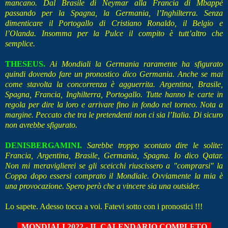
mancano. Dal Brasile di Neymar alla Francia di Mbappé
passando per la Spagna, la Germania, l’Inghilterra. Senza
dimenticare il Portogallo di Cristiano Ronaldo, il Belgio e
l’Olanda. Insomma per la Pulce il compito è tutt’altro che
semplice.
THESEUS.
Ai Mondiali la Germania raramente ha sfigurato
quindi dovendo fare un pronostico dico Germania. Anche se mai
come stavolta la concorrenza è agguerrita. Argentina, Brasile,
Spagna, Francia, Inghilterra, Portogallo. Tutte hanno le carte in
regola per dire la loro e arrivare fino in fondo nel torneo. Nota a
margine. Peccato che tra le pretendenti non ci sia l’Italia. Di sicuro
non avrebbe sfigurato.
DENISBERGAMINI.
Sarebbe troppo scontato dire le solite:
Francia, Argentina, Brasile, Germania, Spagna. Io dico Qatar.
Non mi meraviglierei se gli sceicchi riuscissero a "comprarsi" la
Coppa dopo essersi comprato il Mondiale. Ovviamente la mia è
una provocazione. Spero però che a vincere sia una outsider.
Lo sapete. Adesso tocca a voi. Fatevi sotto con i pronostici !!!
MONDIALI 2022 - IL CALENDARIO COMPLETO