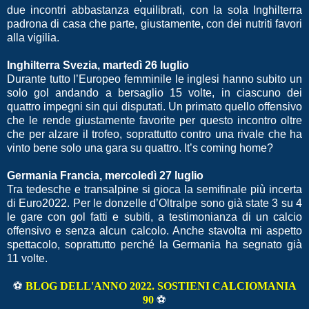
due incontri abbastanza equilibrati, con la sola Inghilterra
padrona di casa che parte, giustamente, con dei nutriti favori
alla vigilia.
Inghilterra Svezia, martedì 26 luglio
Durante tutto l’Europeo femminile le inglesi hanno subito un
solo gol andando a bersaglio 15 volte, in ciascuno dei
quattro impegni sin qui disputati. Un primato quello offensivo
che le rende giustamente favorite per questo incontro oltre
che per alzare il trofeo, soprattutto contro una rivale che ha
vinto bene solo una gara su quattro. It’s coming home?
Germania Francia, mercoledì 27 luglio
Tra tedesche e transalpine si gioca la semifinale più incerta
di Euro2022. Per le donzelle d’Oltralpe sono già state 3 su 4
le gare con gol fatti e subiti, a testimonianza di un calcio
offensivo e senza alcun calcolo. Anche stavolta mi aspetto
spettacolo, soprattutto perché la Germania ha segnato già
11 volte.
⚽
BLOG DELL'ANNO 2022.
SOSTIENI
CALCIOMANIA
90
⚽