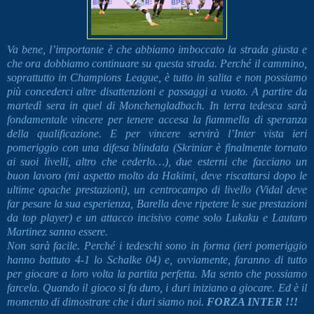
Va bene, l’importante è che abbiamo imboccato la strada giusta e
che ora dobbiamo continuare su questa strada. Perché il cammino,
soprattutto in Champions League, è tutto in salita e non possiamo
più concederci altre disattenzioni e passaggi a vuoto. A partire da
martedì sera in quel di Monchengladbach. In terra tedesca sarà
fondamentale vincere per tenere accesa la fiammella di speranza
della qualificazione. E per vincere servirà l’Inter vista ieri
pomeriggio con una difesa blindata (Skriniar è finalmente tornato
ai suoi livelli, altro che cederlo…), due esterni che facciano un
buon lavoro (mi aspetto molto da Hakimi, deve riscattarsi dopo le
ultime opache prestazioni), un centrocampo di livello (Vidal deve
far pesare la sua esperienza, Barella deve ripetere le sue prestazioni
da top player) e un attacco incisivo come solo Lukaku e Lautaro
Martinez sanno essere.
Non sarà facile. Perché i tedeschi sono in forma (ieri pomeriggio
hanno battuto 4-1 lo Schalke 04) e, ovviamente, faranno di tutto
per giocare a loro volta la partita perfetta. Ma sento che possiamo
farcela. Quando il gioco si fa duro, i duri iniziano a giocare. Ed è il
momento di dimostrare che i duri siamo noi.
FORZA INTER !!!