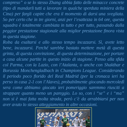
compreso” o se lo stesso Zhang abbia fatto delle minacce concrete
(tipo di mandarli tutti a lavorare in qualche sperduta miniera della
Cina) per fargli capire che era il momento di darsi una svegliata.
So per certo che in tre giorni, anzi per l’esattezza in 64 ore, questa
squadra è totalmente cambiata in tutto e per tutto, passando dalla
peggior prestazione stagionale alla miglior prestazione finora vista
in questa stagione.
Roba da esaltarsi e allo stesso tempo incazzarsi. Sì, avete letto
bene, incazzarsi. Perché sarebbe bastato mettere metà di questa
grinta, di questa convinzione, di questa determinazione, per portare
a casa alcune partite in questo inizio di stagione. Penso alla sfida
col Parma, con la Lazio, con l’Atalanta, o anche con Shakthar e
Borussia Monchengladbach in Champions League. Considerando
il periodo poco florido del Real Madrid (per la cronaca ieri ha
perso in casa 2-1 con l’Alaves), probabilmente giocando mercoledì
sera come abbiamo giocato ieri pomeriggio saremmo riusciti a
strappare quanto meno un pareggio. Lo so, con i “se” e i “ma”
non si è mai fatta molta strada, però c’è da arrabbiarsi per non
aver avuto lo stesso atteggiamento in altre occasioni.