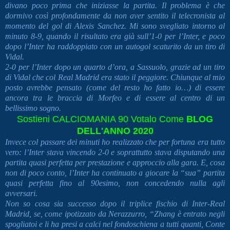
divano poco prima che iniziasse la partita. Il problema è che
dormivo così profondamente da non aver sentito il telecronista al
momento del gol di Alexis Sanchez. Mi sono svegliato intorno al
minuto 8-9, quando il risultato era già sull’1-0 per l’Inter, e poco
dopo l’Inter ha raddoppiato con un autogol scaturito da un tiro di
Vidal.
2-0 per l’Inter dopo un quarto d’ora, a Sassuolo, grazie ad un tiro
di Vidal che col Real Madrid era stato il peggiore. Chiunque al mio
posto avrebbe pensato (come del resto ho fatto io…) di essere
ancora tra le braccia di Morfeo e di essere al centro di un
bellissimo sogno.
Sostieni
CALCIOMANIA 90
Votalo Come
BLOG
DELL'ANNO 2020
Invece col passare dei minuti ho realizzato che per fortuna era tutto
vero: l’Inter stava vincendo 2-0 e soprattutto stava disputando una
partita quasi perfetta per prestazione e approccio alla gara. E, cosa
non di poco conto, l’Inter ha continuato a giocare la “sua” partita
quasi perfetta fino al 90esimo, non concedendo nulla agli
avversari.
Non so cosa sia successo dopo il triplice fischio di Inter-Real
Madrid, se, come ipotizzato da Nerazzurro, “Zhang è entrato negli
spogliatoi e li ha presi a calci nel fondoschiena a tutti quanti, Conte