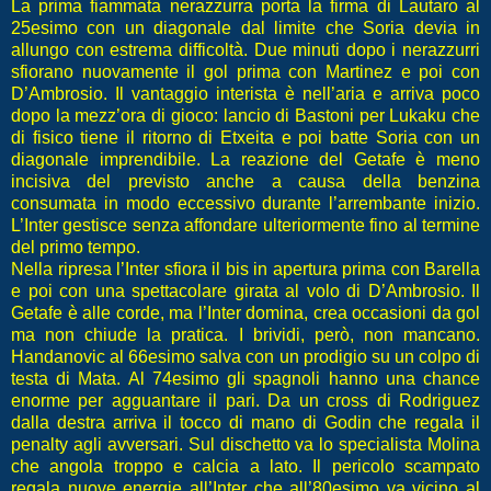
La prima fiammata nerazzurra porta la firma di Lautaro al
25esimo con un diagonale dal limite che Soria devia in
allungo con estrema difficoltà. Due minuti dopo i nerazzurri
sfiorano nuovamente il gol prima con Martinez e poi con
D’Ambrosio. Il vantaggio interista è nell’aria e arriva poco
dopo la mezz’ora di gioco: lancio di Bastoni per Lukaku che
di fisico tiene il ritorno di Etxeita e poi batte Soria con un
diagonale imprendibile. La reazione del Getafe è meno
incisiva del previsto anche a causa della benzina
consumata in modo eccessivo durante l’arrembante inizio.
L’Inter gestisce senza affondare ulteriormente fino al termine
del primo tempo.
Nella ripresa l’Inter sfiora il bis in apertura prima con Barella
e poi con una spettacolare girata al volo di D’Ambrosio. Il
Getafe è alle corde, ma l’Inter domina, crea occasioni da gol
ma non chiude la pratica. I brividi, però, non mancano.
Handanovic al 66esimo salva con un prodigio su un colpo di
testa di Mata. Al 74esimo gli spagnoli hanno una chance
enorme per agguantare il pari. Da un cross di Rodriguez
dalla destra arriva il tocco di mano di Godin che regala il
penalty agli avversari. Sul dischetto va lo specialista Molina
che angola troppo e calcia a lato. Il pericolo scampato
regala nuove energie all’Inter che all’80esimo va vicino al