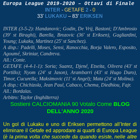
Europa League 2019-2020 – Ottavi di Finale
INTER
-
GETAFE
2
-
0
33'
LUKAKU
– 83’
ERIKSEN
INTER (3-5-2): Handanovic; Godin, De Vrij, Bastoni; D'Ambrosio
(39' st Biraghi), Barella, Brozovic (36' st Eriksen), Gagliardini,
Young; Lukaku, Martinez (25' st Sanchez).
A disp.: Padelli, Moses, Sensi, Ranocchia, Borja Valero, Esposito,
Agoumé, Skriniar, Candreva.
All.: Conte.
GETAFE (4-4-1-1): Soria; Suarez, Djené, Etxeita, Olivera (43' st
Portillo); Nyom (24' st Jason), Arambarri (43' st Hugo Duro),
Timor, Cucurella; Maksimovic (11' st Angel); Mata (24' st Molina).
A disp.: Chichizola, Jean Paul, Cabaco, Chema, Diedhiou, Fajr.
All.: Bordalas.
Arbitro: Taylor (Inghilterra)
Sostieni CALCIOMANIA 90 Votalo Come
BLOG
DELL'ANNO 2020
Un gol di Lukaku e uno di Eriksen permettono all’Inter di
eliminare il Getafe ed approdare ai quarti di Europa League
(
è la prima volta che succede da quando esiste, nelle altre