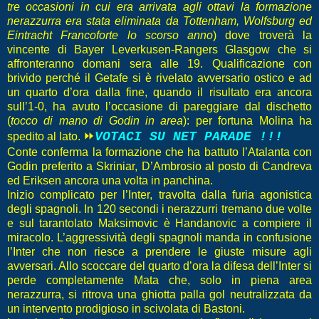
tre occasioni in cui era arrivata agli ottavi la formazione
nerazzurra era stata eliminata da Tottenham, Wolfsburg ed
Eintracht Francoforte lo scorso anno
) dove troverà la
vincente di Bayer Leverkusen-Rangers Glasgow che si
affronteranno domani sera alle 19. Qualificazione con
brivido perché il Getafe si è rivelato avversario ostico e ad
un quarto d’ora dalla fine, quando il risultato era ancora
sull’1-0, ha avuto l’occasione di pareggiare dal dischetto
(
tocco di mano di Godin in area
): per fortuna Molina ha
⏩
VOTACI SU NET PARADE !!!
spedito al lato.
Conte conferma la formazione che ha battuto l’Atalanta con
Godin preferito a Skriniar, D’Ambrosio al posto di Candreva
ed Eriksen ancora una volta in panchina.
Inizio complicato per l’Inter, travolta dalla furia agonistica
degli spagnoli. In 120 secondi i nerazzurri tremano due volte
e sul tarantolato Maksimovic è Handanovic a compiere il
miracolo. L’aggressività degli spagnoli manda in confusione
l’Inter che non riesce a prendere le giuste misure agli
avversari. Allo scoccare del quarto d’ora la difesa dell’Inter si
perde completamente Mata che, solo in piena area
nerazzurra, si ritrova una ghiotta palla gol neutralizzata da
un intervento prodigioso in scivolata di Bastoni.