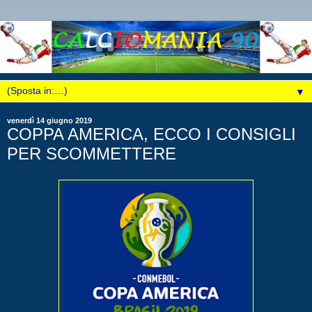
▼
venerdì 14 giugno 2019
COPPA AMERICA, ECCO I CONSIGLI
PER SCOMMETTERE