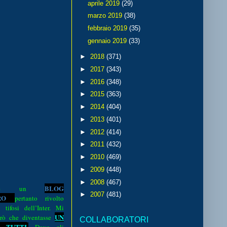
aprile 2019
(29)
marzo 2019
(38)
febbraio 2019
(35)
gennaio 2019
(33)
►
2018
(371)
►
2017
(343)
►
2016
(348)
►
2015
(363)
►
2014
(404)
►
2013
(401)
►
2012
(414)
►
2011
(432)
►
2010
(469)
►
2009
(448)
►
2008
(467)
BLOG
o è un
►
2007
(481)
R
O
pertanto rivolto
i tifosi dell’Inter. Mi
UN
rò che diventasse
COLLABORATORI
 TUTTI