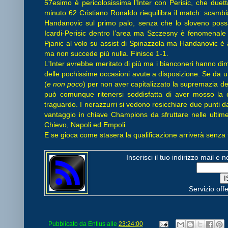
57esimo è pericolosissima l’Inter con Perisic, che duet
minuto 62 Cristiano Ronaldo riequilibra il match: scambi
Handanovic sul primo palo, senza che lo sloveno pos
Icardi-Perisic dentro l’area ma Szczesny è fenomenale
Pjanic al volo su assist di Spinazzola ma Handanovic è 
ma non succede più nulla. Finisce 1-1.
L'Inter avrebbe meritato di più ma i bianconeri hanno dimo
delle pochissime occasioni avute a disposizione. Se da un
(
e non poco
) per non aver capitalizzato la supremazia del
può comunque ritenersi soddisfatta di aver mosso la c
traguardo. I nerazzurri si vedono rosicchiare due punti
vantaggio in chiave Champions da sfruttare nelle ultime s
Chievo, Napoli ed Empoli.
E se gioca come stasera la qualificazione arriverà senza t
Inserisci il tuo indirizzo mail e 
Servizio off
Pubblicato da
Entius
alle
23:24:00