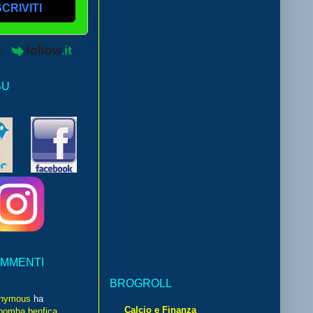
SCRIVITI
by
SU
OMMENTI
BROGROLL
nymous
ha
Calcio e Finanza
bomba benfica