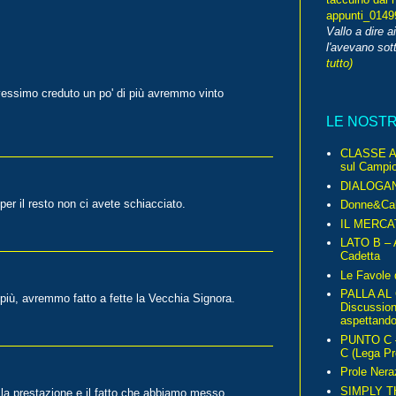
appunti_014
Vallo a dire a
l'avevano sott
tutto)
vessimo creduto un po' di più avremmo vinto
LE NOST
CLASSE A 
sul Campio
DIALOGA
r il resto non ci avete schiacciato.
Donne&Cal
IL MERCA
LATO B – A
Cadetta
Le Favole 
PALLA AL
 più, avremmo fatto a fette la Vecchia Signora.
Discussio
aspettando 
PUNTO C – 
C (Lega Pr
Prole Nera
SIMPLY T
 la prestazione e il fatto che abbiamo messo