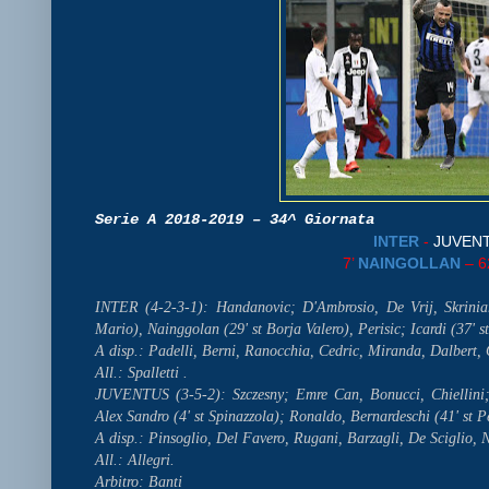
Serie A 2018-2019 – 34^ Giornata
INTER
-
JUVEN
7’
NAINGOLLAN
– 6
INTER (4-2-3-1): Handanovic; D'Ambrosio, De Vrij, Skriniar
Mario), Nainggolan (29' st Borja Valero), Perisic; Icardi (37' s
A disp.: Padelli, Berni, Ranocchia, Cedric, Miranda, Dalbert, 
All.: Spalletti .
JUVENTUS (3-5-2): Szczesny; Emre Can, Bonucci, Chiellini;
Alex Sandro (4' st Spinazzola); Ronaldo, Bernardeschi (41' st Pe
A disp.: Pinsoglio, Del Favero, Rugani, Barzagli, De Sciglio, N
All.: Allegri.
Arbitro: Banti