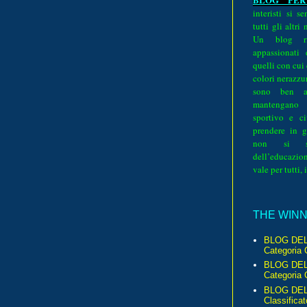
interisti si 
tutti gli altri
Un blog ri
appassionati
quelli con cui
colori nerazzurr
sono ben a
mantengano
sportivo e ci
prendere in g
non si su
dell’educazion
vale per tutti, 
THE WINNE
BLOG DEL
Categoria 
BLOG DEL
Categoria 
BLOG DELL
Classificat