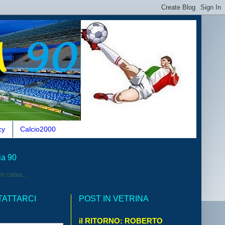
cy
Calcio2000
ia 90
n corso...
TATTARCI
POST IN VETRINA
il RITORNO: ROBERTO