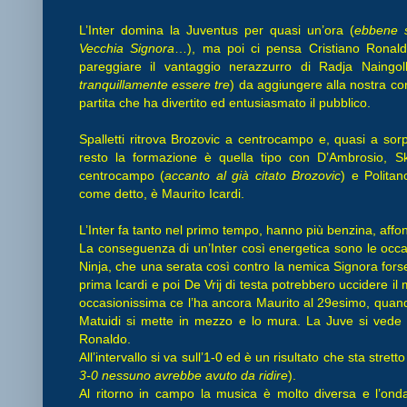
L’Inter domina la Juventus per quasi un’ora (
ebbene s
Vecchia Signora
…), ma poi ci pensa Cristiano Ronaldo
pareggiare il vantaggio nerazzurro di Radja Naingol
tranquillamente essere tre
) da aggiungere alla nostra 
partita che ha divertito ed entusiasmato il pubblico.
Spalletti ritrova Brozovic a centrocampo e, quasi a sorpr
resto la formazione è quella tipo con D’Ambrosio, Sk
centrocampo (
accanto al già citato Brozovic
) e Politan
come detto, è Maurito Icardi.
L’Inter fa tanto nel primo tempo, hanno più benzina, affo
La conseguenza di un’Inter così energetica sono le occas
Ninja, che una serata così contro la nemica Signora fo
prima Icardi e poi De Vrij di testa potrebbero uccidere il
occasionissima ce l’ha ancora Maurito al 29esimo, quand
Matuidi si mette in mezzo e lo mura. La Juve si vede 
Ronaldo.
All’intervallo si va sull’1-0 ed è un risultato che sta stretto 
3-0 nessuno avrebbe avuto da ridire
).
Al ritorno in campo la musica è molto diversa e l’onda