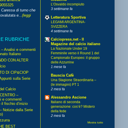
L’Osvaldo incompiuto
99055325
3 settimane fa
i Caressa di turno che
ovalutata e...
(leggi
Letteratura Sportiva
LEGAMI ARGENTINA-
SVIZZERA
4 settimane fa
RE RUBRICHE
Calciopress.net - Il
Magazine del calcio italiano
La Nazionale Under 19
– Analisi e commenti
Femminile verso il Round 1 del
nato Italiano
Campionato Europeo: il gruppo
NDO CON ALTER
delle Azzurrine
cio
1 mese fa
TO DI CIP&CIOP
Bauscia Cafè
ppunti sulla Serie
Una Stagione Straordinaria –
(le immagini) PT 1
del Calcio
2 mesi fa
 CENTRO –
Alessandro Ascione
ni e commenti
Italiano di seconda
il fischio d’inizio
generazione: cos’è? Mistero
Notizie dalla Serie
della fede
o)
2 mesi fa
zzurra
Mostra tutto
HE BEST