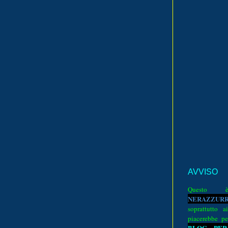
AVVISO
Quest
N
E
R
A
Z
Z
U
R
soprattutto a
piacerebbe pe
BLOG PER