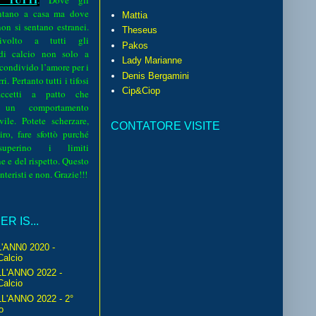
.
Dove gli
sentano a casa ma dove
Mattia
 non si sentano estranei.
Theseus
volto a tutti gli
Pakos
 di calcio non solo a
Lady Marianne
 condivido l’amore per i
Denis Bergamini
i. Pertanto tutti i tifosi
Cip&Ciop
ccetti a patto che
 un comportamento
vile. Potete scherzare,
CONTATORE VISITE
iro, fare sfottò purché
perino i limiti
e e del rispetto. Questo
interisti e non. Grazie!!!
R IS...
'ANN0 2020 -
Calcio
L'ANNO 2022 -
Calcio
'ANNO 2022 - 2°
o