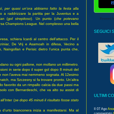
I
ì, per quasi un’ora abbiamo fatto la festa alla
 a raddrizzare la partita per la Juventus e a
Powered 
lan (
gol strepitoso
). Un punto (
che potevano
corsa Champions League. Nel complesso una bella
SEGUICI 
esa, schiera Icardi al centro dell’attacco. Per il
riniar, De Vrij e Asamoah in difesa, Vecino a
o, Naingollan e Perisic dietro l’unica punta che,
ndano su ogni pallone, non mollano un millimetro.
ioni in serie dopo il super gol dopo 8 minuti del
rse non l’aveva mai nemmeno sognata. Al 12esimo
 match, ma Szczesny si fa trovare pronto. Un’altra
o favorito da un rimpallo calcia da due passi ma
solo con Bernardeschi, che va alto su assist di
ULTIMI C
all’Inter (
se dopo 45 minuti il risultato fosse stato
Il 07 Ago
Ano
 d’urto bianconera inizia a manifestarsi. Ma al
commentato