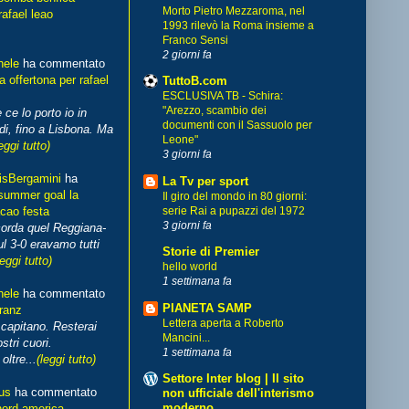
Morto Pietro Mezzaroma, nel
rafael leao
1993 rilevò la Roma insieme a
Franco Sensi
2 giorni fa
hele
ha commentato
 offertona per rafael
TuttoB.com
ESCLUSIVA TB - Schira:
"Arezzo, scambio dei
 ce lo porto io in
documenti con il Sassuolo per
di, fino a Lisbona. Ma
Leone"
eggi tutto)
3 giorni fa
isBergamini
ha
La Tv per sport
summer goal la
Il giro del mondo in 80 giorni:
cao festa
serie Rai a pupazzi del 1972
3 giorni fa
corda quel Reggiana-
l 3-0 eravamo tutti
Storie di Premier
leggi tutto)
hello world
1 settimana fa
hele
ha commentato
PIANETA SAMP
franz
Lettera aperta a Roberto
capitano. Resterai
Mancini...
stri cuori.
1 settimana fa
ltre...
(leggi tutto)
Settore Inter blog | Il sito
us
ha commentato
non ufficiale dell'interismo
moderno
nord america