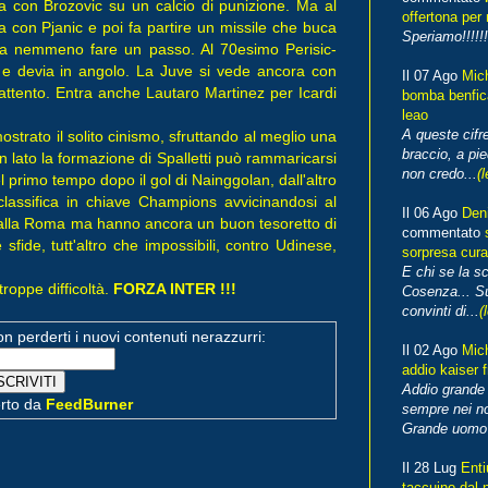
ta con Brozovic su un calcio di punizione. Ma al
offertona per 
a con Pjanic e poi fa partire un missile che buca
Speriamo!!!!!!
sa nemmeno fare un passo. Al 70esimo Perisic-
 e devia in angolo. La Juve si vede ancora con
Il 07 Ago
Mic
attento. Entra anche Lautaro Martinez per Icardi
bomba benfica
leao
A queste cifre
strato il solito cinismo, sfruttando al meglio una
braccio, a pie
 lato la formazione di Spalletti può rammaricarsi
non credo...
(l
 primo tempo dopo il gol di Nainggolan, dall'altro
lassifica in chiave Champions avvicinandosi al
Il 06 Ago
Den
 dalla Roma ma hanno ancora un buon tesoretto di
commentato
fide, tutt'altro che impossibili, contro Udinese,
sorpresa cura
E chi se la s
roppe difficoltà.
FORZA INTER !!!
Cosenza... Su
convinti di...
(
non perderti i nuovi contenuti nerazzurri:
Il 02 Ago
Mic
addio kaiser 
Addio grande 
erto da
FeedBurner
sempre nei no
Grande uomo o
Il 28 Lug
Enti
taccuino dal 