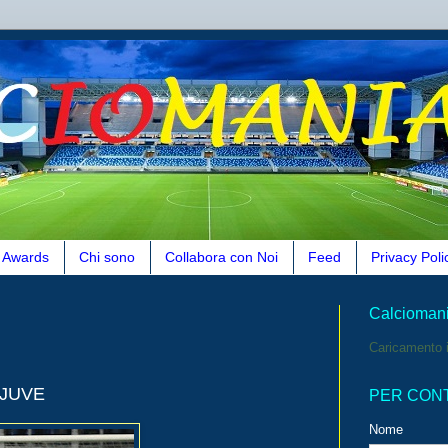
Awards
Chi sono
Collabora con Noi
Feed
Privacy Poli
Calcioman
Caricamento i
 JUVE
PER CON
Nome