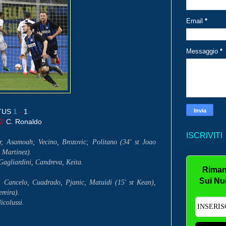
Email
*
Messaggio
*
TUS
1
-
1
2’
C. Ronaldo
ISCRIVITI
, Asamoah; Vecino, Brozovic; Politano (34' st Joao
t Martinez).
Gagliardini, Candreva, Keita.
Riman
Sui Nu
 Cancelo, Cuadrado, Pjanic, Matuidi (15' st Kean),
reira).
icolussi.