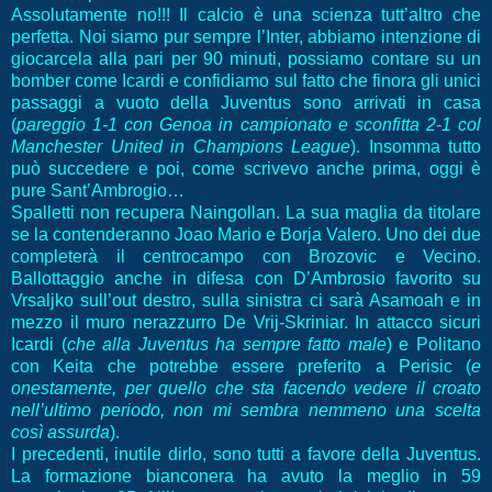
Assolutamente no!!! Il calcio è una scienza tutt’altro che
perfetta. Noi siamo pur sempre l’Inter, abbiamo intenzione di
giocarcela alla pari per 90 minuti, possiamo contare su un
bomber come Icardi e confidiamo sul fatto che finora gli unici
passaggi a vuoto della Juventus sono arrivati in casa
(
pareggio 1-1 con Genoa in campionato e sconfitta 2-1 col
Manchester United in Champions League
). Insomma tutto
può succedere e poi, come scrivevo anche prima, oggi è
pure Sant’Ambrogio…
Spalletti non recupera Naingollan. La sua maglia da titolare
se la contenderanno Joao Mario e Borja Valero. Uno dei due
completerà il centrocampo con Brozovic e Vecino.
Ballottaggio anche in difesa con D’Ambrosio favorito su
Vrsaljko sull’out destro, sulla sinistra ci sarà Asamoah e in
mezzo il muro nerazzurro De Vrij-Skriniar. In attacco sicuri
Icardi (
che alla Juventus ha sempre fatto male
) e Politano
con Keita che potrebbe essere preferito a Perisic (
e
onestamente, per quello che sta facendo vedere il croato
nell’ultimo periodo, non mi sembra nemmeno una scelta
così assurda
).
I precedenti, inutile dirlo, sono tutti a favore della Juventus.
La formazione bianconera ha avuto la meglio in 59