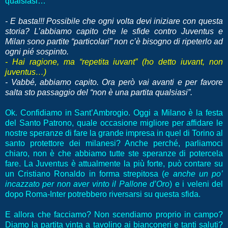
qualsiasi…
- E basta!!! Possibile che ogni volta devi iniziare con questa
storia? L’abbiamo capito che le sfide contro Juventus e
Milan sono partite “particolari” non c’è bisogno di ripeterlo ad
ogni pié sospinto.
- Hai ragione, ma “repetita iuvant” (ho detto iuvant, non
juventus…)
- Vabbé, abbiamo capito. Ora però vai avanti e per favore
salta sto passaggio del “non è una partita qualsiasi”.
Ok. Confidiamo in Sant’Ambrogio. Oggi a Milano è la festa
del Santo Patrono, quale occasione migliore per affidare le
nostre speranze di fare la grande impresa in quel di Torino al
santo protettore dei milanesi? Anche perché, parliamoci
chiaro, non è che abbiamo tutte ste speranze di potercela
fare. La Juventus è attualmente la più forte, può contare su
un Cristiano Ronaldo in forma strepitosa (
e anche un po’
incazzato per non aver vinto il Pallone d’Oro
) e i veleni del
dopo Roma-Inter potrebbero riversarsi su questa sfida.
E allora che facciamo? Non scendiamo proprio in campo?
Diamo la partita vinta a tavolino ai bianconeri e tanti saluti?