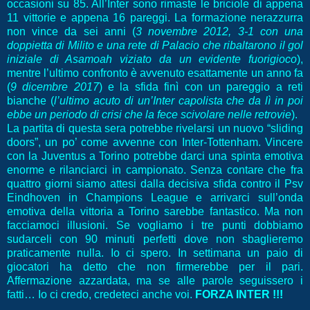
occasioni su 85. All’Inter sono rimaste le briciole di appena
11 vittorie e appena 16 pareggi. La formazione nerazzurra
non vince da sei anni (
3 novembre 2012, 3-1 con una
doppietta di Milito e una rete di Palacio che ribaltarono il gol
iniziale di Asamoah viziato da un evidente fuorigioco
),
mentre l’ultimo confronto è avvenuto esattamente un anno fa
(
9 dicembre 2017
) e la sfida finì con un pareggio a reti
bianche (
l’ultimo acuto di un’Inter capolista che da lì in poi
ebbe un periodo di crisi che la fece scivolare nelle retrovie
).
La partita di questa sera potrebbe rivelarsi un nuovo “sliding
doors”, un po’ come avvenne con Inter-Tottenham. Vincere
con la Juventus a Torino potrebbe darci una spinta emotiva
enorme e rilanciarci in campionato. Senza contare che fra
quattro giorni siamo attesi dalla decisiva sfida contro il Psv
Eindhoven in Champions League e arrivarci sull’onda
emotiva della vittoria a Torino sarebbe fantastico. Ma non
facciamoci illusioni. Se vogliamo i tre punti dobbiamo
sudarceli con 90 minuti perfetti dove non sbaglieremo
praticamente nulla. Io ci spero. In settimana un paio di
giocatori ha detto che non firmerebbe per il pari.
Affermazione azzardata, ma se alle parole seguissero i
fatti… Io ci credo, credeteci anche voi.
FORZA INTER !!!