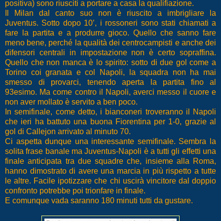
positiva) sono riusciti a portare a casa la qualifiazione.
Il Milan dal canto suo non è riuscito a imbrigliare la
Juventus. Sotto dopo 10’, i rossoneri sono stati chiamati a
fare la partita e a produrre gioco. Quello che sanno fare
meno bene, perché la qualità dei centrocampisti e anche dei
difensori centrali in impostazione non è certo sopraffina.
Quello che non manca è lo spirito: sotto di due gol come a
Torino coi granata e col Napoli, la squadra non ha mai
smesso di provarci, tenendo aperta la partita fino al
93esimo. Ma come contro il Napoli, averci messo il cuore e
non aver mollato è servito a ben poco.
In semifinale, come detto, i bianconeri troveranno il Napoli
che ieri ha battuto una buona Fiorentina per 1-0, grazie al
gol di Callejon arrivato al minuto 70.
Ci aspetta dunque una interessante semifinale. Sembra la
solita frase banale ma Juventus-Napoli è a tutti gli effetti una
finale anticipata tra due squadre che, insieme alla Roma,
hanno dimostrato di avere una marcia in più rispetto a tutte
le altre. Facile ipotizzare che chi uscirà vincitore dal doppio
confronto potrebbe poi trionfare in finale.
E comunque vada saranno 180 minuti tutti da gustare.