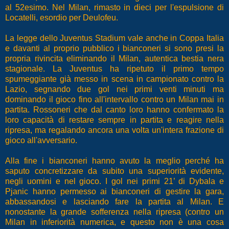
al 52esimo. Nel Milan, rimasto in dieci per l'espulsione di
Locatelli, esordio per Deulofeu.
La legge dello Juventus Stadium vale anche in Coppa Italia
e davanti al proprio pubblico i bianconeri si sono presi la
propria rivincita eliminando il Milan, autentica bestia nera
stagionale. La Juventus ha ripetuto il primo tempo
spumeggiante già messo in scena in campionato contro la
Lazio, segnando due gol nei primi venti minuti ma
dominando il gioco fino all'intervallo contro un Milan mai in
partita. Rossoneri che dal canto loro hanno confermato la
loro capacità di restare sempre in partita e reagire nella
ripresa, ma regalando ancora una volta un'intera frazione di
gioco all'avversario.
Alla fine i bianconeri hanno avuto la meglio perché ha
saputo concretizzare da subito una superiorità evidente,
negli uomini e nel gioco. I gol nei primi 21’ di Dybala e
Pjanic hanno permesso ai bianconeri di gestire la gara,
abbassandosi e lasciando fare la partita al Milan. E
nonostante la grande sofferenza nella ripresa (contro un
Milan in inferiorità numerica, e questo non è una cosa