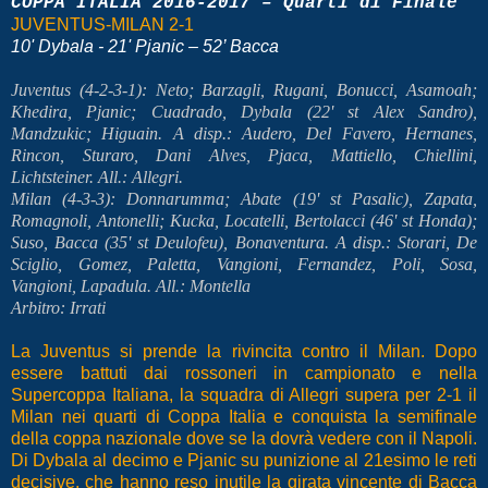
COPPA ITALIA 2016-2017 – Quarti di Finale
JUVENTUS-MILAN 2-1
10' Dybala - 21' Pjanic – 52’ Bacca
Juventus (4-2-3-1): Neto; Barzagli, Rugani, Bonucci, Asamoah;
Khedira, Pjanic; Cuadrado, Dybala (22' st Alex Sandro),
Mandzukic; Higuain. A disp.: Audero, Del Favero, Hernanes,
Rincon, Sturaro, Dani Alves, Pjaca, Mattiello, Chiellini,
Lichtsteiner. All.: Allegri.
Milan (4-3-3): Donnarumma; Abate (19' st Pasalic), Zapata,
Romagnoli, Antonelli; Kucka, Locatelli, Bertolacci (46' st Honda);
Suso, Bacca (35' st Deulofeu), Bonaventura. A disp.: Storari, De
Sciglio, Gomez, Paletta, Vangioni, Fernandez, Poli, Sosa,
Vangioni, Lapadula. All.: Montella
Arbitro: Irrati
La Juventus si prende la rivincita contro il Milan. Dopo
essere battuti dai rossoneri in campionato e nella
Supercoppa Italiana, la squadra di Allegri supera per 2-1 il
Milan nei quarti di Coppa Italia e conquista la semifinale
della coppa nazionale dove se la dovrà vedere con il Napoli.
Di Dybala al decimo e Pjanic su punizione al 21esimo le reti
decisive, che hanno reso inutile la girata vincente di Bacca