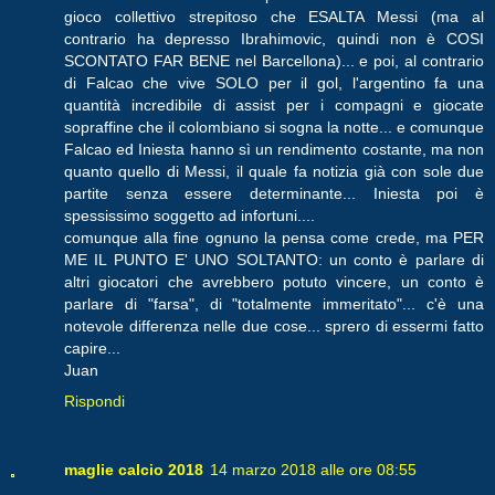
gioco collettivo strepitoso che ESALTA Messi (ma al
contrario ha depresso Ibrahimovic, quindi non è COSI
SCONTATO FAR BENE nel Barcellona)... e poi, al contrario
di Falcao che vive SOLO per il gol, l'argentino fa una
quantità incredibile di assist per i compagni e giocate
sopraffine che il colombiano si sogna la notte... e comunque
Falcao ed Iniesta hanno sì un rendimento costante, ma non
quanto quello di Messi, il quale fa notizia già con sole due
partite senza essere determinante... Iniesta poi è
spessissimo soggetto ad infortuni....
comunque alla fine ognuno la pensa come crede, ma PER
ME IL PUNTO E' UNO SOLTANTO: un conto è parlare di
altri giocatori che avrebbero potuto vincere, un conto è
parlare di "farsa", di "totalmente immeritato"... c'è una
notevole differenza nelle due cose... sprero di essermi fatto
capire...
Juan
Rispondi
maglie calcio 2018
14 marzo 2018 alle ore 08:55