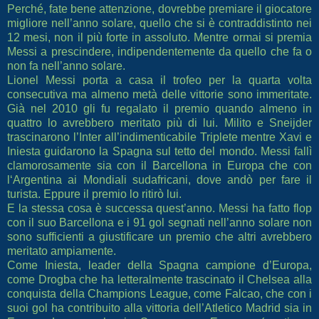
Perché, fate bene attenzione, dovrebbe premiare il giocatore
migliore nell’anno solare, quello che si è contraddistinto nei
12 mesi, non il più forte in assoluto. Mentre ormai si premia
Messi a prescindere, indipendentemente da quello che fa o
non fa nell’anno solare.
Lionel Messi porta a casa il trofeo per la quarta volta
consecutiva ma almeno metà delle vittorie sono immeritate.
Già nel 2010 gli fu regalato il premio quando almeno in
quattro lo avrebbero meritato più di lui. Milito e Sneijder
trascinarono l’Inter all’indimenticabile Triplete mentre Xavi e
Iniesta guidarono la Spagna sul tetto del mondo. Messi fallì
clamorosamente sia con il Barcellona in Europa che con
l‘Argentina ai Mondiali sudafricani, dove andò per fare il
turista. Eppure il premio lo ritirò lui.
E la stessa cosa è successa quest’anno. Messi ha fatto flop
con il suo Barcellona e i 91 gol segnati nell’anno solare non
sono sufficienti a giustificare un premio che altri avrebbero
meritato ampiamente.
Come Iniesta, leader della Spagna campione d’Europa,
come Drogba che ha letteralmente trascinato il Chelsea alla
conquista della Champions League, come Falcao, che con i
suoi gol ha contribuito alla vittoria dell’Atletico Madrid sia in