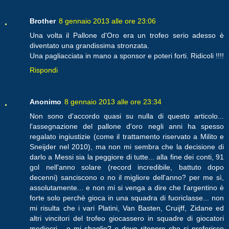
Brother
8 gennaio 2013 alle ore 23:06
Una volta il Pallone d'Oro era un trofeo serio adesso è
diventato una grandissima stronzata.
Una pagliacciata in mano a sponsor e poteri forti. Ridicoli !!!!
Rispondi
Anonimo
8 gennaio 2013 alle ore 23:34
Non sono d'accordo quasi su nulla di questo articolo...
l'assegnazione del pallone d'oro negli anni ha spesso
regalato ingiustizie (come il trattamento riservato a Milito e
Sneijder nel 2010), ma non mi sembra che la decisione di
darlo a Messi sia la peggiore di tutte... alla fine dei conti, 91
gol nell'anno solare (record incredibile, battuto dopo
decenni) sanciscono o no il migliore dell'anno? per me sì,
assolutamente... e non mi si venga a dire che l'argentino è
forte solo perchè gioca in una squadra di fuoriclasse... non
mi risulta che i vari Platini, Van Basten, Cruijff, Zidane ed
altri vincitori del trofeo giocassero in squadre di giocatori
mediocri... o mi sbaglio? o devo ritenere che si preferisce