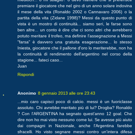
premiare il giocatore che nel giro di un anno solare indovina
il mese della vita (Ronaldo 2002 o Cannavaro 2006) o la
partita della vita (Zidane 1998)? Messi da questo punto di
vista è un mostro di continuità... siamo seri, le farse sono
ben altre... un conto è dire che ci sono altri che avrebbero
potuto meritare il trofeo, ma definire l'assegnazione a Messi
"farsa" è davvero una gratuita esagerazione... lo stesso
Iniesta, giocatore che il pallone d'oro lo meriterebbe, non ha
la continuità di rendimento dell'argentino nel corso della
stagione... fateci caso...
Juan
Rispondi
Anonimo
8 gennaio 2013 alle ore 23:43
...mio caro capisci poco di calcio. messi è un fuoriclasse
assoluto. Chi avrebbe meritato più di lui? Drogba? Ronaldo
? Con l'ARGENTINA ha segnato quest'anno 12 goal. Che
dire non ho mai visto nessuno come lui. Se avesse più aiuto
dai compagni in Nazionale, anche l'Argentina farebbe
sfracelli. Ho visto segnare messi contro un'intera difesa