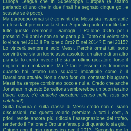
Europa League che in Supercoppa Europea (e stiamo
parlando di uno che in due finali ha segnato cinque gol, e
scusate se è poco).
Ma purtroppo ormai si è convinti che Messi sia insuperabile
e gli si dà il premio sulla stima. A questo punto è inutile fare
tutte queste cerimonie. Diamogli il Pallone d’Oro per i
prossimi 7-8 anni e non se ne parla più. Tanto chi volete che
lo vinca nel 2013 il Pallone d’Oro? E nel 2014? E nel 2015?
Lo vincerà sempre e solo Messi. Perché ormai tutti sono
convinti che sia un fuoriclasse assoluto, un alieno di un altro
pianeta. Io credo invece che sia un ottimo giocatore, forse il
migliore in circolazione. Ma è facile essere dei fenomeni
quando hai attorno una squadra imbattibile come è il
Barcellona attuale. Non a caso fuori dal contesto blaugrana
Messi ha sempre combinato poco e nulla. Credo che anche
Jonathan in questo Barcellona sembrerebbe un buon terzino
(
fateci caso, c’è qualche giocatore scarso nella rosa dei
catalani?
).
Sulla bravura e sulla classe di Messi credo non ci siano
discussioni, ma questo volerlo premiare a tutti i costi, a
priori, rende ancora più ridicola l’assegnazione del trofeo,
rendendo il Pallone d’Oro una farsa più di quanto lo sia già.
Chiudo con il mio pronostico per il 2013. Secondo me lo