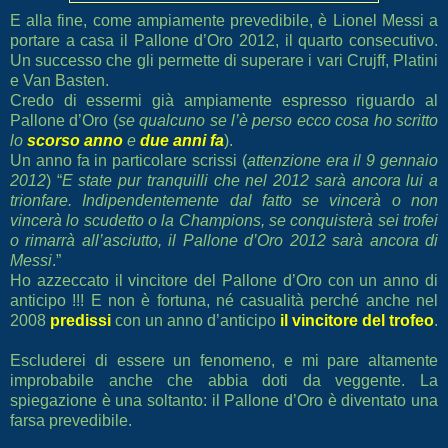
E alla fine, come ampiamente prevedibile, è Lionel Messi a
portare a casa il Pallone d’Oro 2012, il quarto consecutivo.
Un successo che gli permette di superare i vari Crujff, Platini
e Van Basten.
Credo di essermi già ampiamente espresso riguardo al
Pallone d’Oro (
se qualcuno se l’è perso ecco cosa ho scritto
lo
scorso anno
e
due anni fa
).
Un anno fa in particolare scrissi (
attenzione era il 9 gennaio
2012
) “
E state pur tranquilli che nel 2012 sarà ancora lui a
trionfare. Indipendentemente dal fatto se vincerà o non
vincerà lo scudetto o la Champions, se conquisterà sei trofei
o rimarrà all’asciutto, il Pallone d’Oro 2012 sarà ancora di
Messi
.”
Ho azzeccato il vincitore del Pallone d’Oro con un anno di
anticipo !!! E non è fortuna, né casualità perché anche nel
2008
predissi
con un anno d’anticipo
il vincitore del trofeo
.
Escluderei di essere un fenomeno, e mi pare altamente
improbabile anche che abbia doti da veggente. La
spiegazione è una soltanto: il Pallone d’Oro è diventato una
farsa prevedibile.