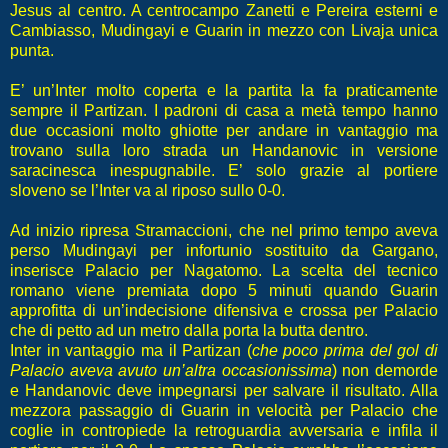
Jesus al centro. A centrocampo Zanetti e Pereira esterni e
Cambiasso, Mudingayi e Guarin in mezzo con Livaja unica
punta.
E’ un’Inter molto coperta e la partita la fa praticamente
sempre il Partizan. I padroni di casa a metà tempo hanno
due occasioni molto ghiotte per andare in vantaggio ma
trovano sulla loro strada un Handanovic in versione
saracinesca inespugnabile. E’ solo grazie al portiere
sloveno se l’Inter va al riposo sullo 0-0.
Ad inizio ripresa Stramaccioni, che nel primo tempo aveva
perso Mudingayi per infortunio sostituito da Gargano,
inserisce Palacio per Nagatomo. La scelta del tecnico
romano viene premiata dopo 5 minuti quando Guarin
approfitta di un’indecisione difensiva e crossa per Palacio
che di petto ad un metro dalla porta la butta dentro.
Inter in vantaggio ma il Partizan (
che poco prima del gol di
Palacio aveva avuto un’altra occasionissima
) non demorde
e Handanovic deve impegnarsi per salvare il risultato. Alla
mezzora passaggio di Guarin in velocità per Palacio che
coglie in contropiede la retroguardia avversaria e infila il