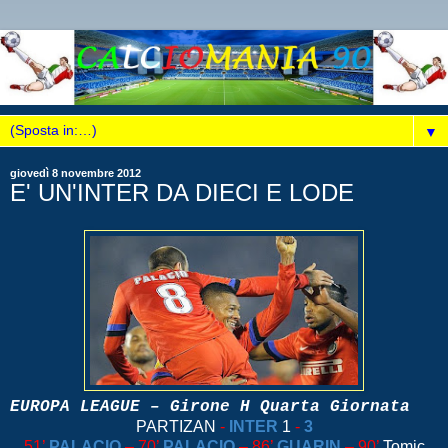
▼
giovedì 8 novembre 2012
E' UN'INTER DA DIECI E LODE
EUROPA LEAGUE – Girone H Quarta Giornata
PARTIZAN
-
INTER
1
-
3
51’
PALACIO
– 70’
PALACIO
– 86’
GUARIN
– 90’
Tomic