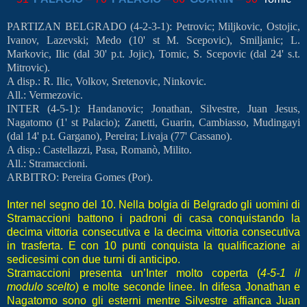
PARTIZAN BELGRADO (4-2-3-1): Petrovic; Miljkovic, Ostojic,
Ivanov, Lazevski; Medo (10' st M. Scepovic), Smiljanic; L.
Markovic, Ilic (dal 30' p.t. Jojic), Tomic, S. Scepovic (dal 24' s.t.
Mitrovic).
A disp.: R. Ilic, Volkov, Sretenovic, Ninkovic.
All.: Vermezovic.
INTER (4-5-1): Handanovic; Jonathan, Silvestre, Juan Jesus,
Nagatomo (1' st Palacio); Zanetti, Guarin, Cambiasso, Mudingayi
(dal 14' p.t. Gargano), Pereira; Livaja (77' Cassano).
A disp.: Castellazzi, Pasa, Romanò, Milito.
All.: Stramaccioni.
ARBITRO: Pereira Gomes (Por).
Inter nel segno del 10. Nella bolgia di Belgrado gli uomini di
Stramaccioni battono i padroni di casa conquistando la
decima vittoria consecutiva e la decima vittoria consecutiva
in trasferta. E con 10 punti conquista la qualificazione ai
sedicesimi con due turni di anticipo.
Stramaccioni presenta un’Inter molto coperta (
4-5-1 il
modulo scelto
) e molte seconde linee. In difesa Jonathan e
Nagatomo sono gli esterni mentre Silvestre affianca Juan