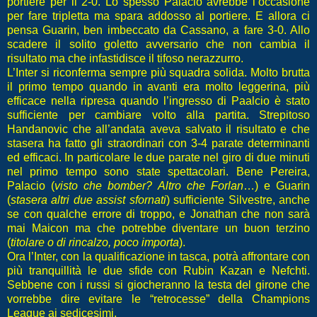
portiere per il 2-0. Lo spesso Palacio avrebbe l’occasione
per fare tripletta ma spara addosso al portiere. E allora ci
pensa Guarin, ben imbeccato da Cassano, a fare 3-0. Allo
scadere il solito goletto avversario che non cambia il
risultato ma che infastidisce il tifoso nerazzurro.
L’Inter si riconferma sempre più squadra solida. Molto brutta
il primo tempo quando in avanti era molto leggerina, più
efficace nella ripresa quando l’ingresso di Paalcio è stato
sufficiente per cambiare volto alla partita. Strepitoso
Handanovic che all’andata aveva salvato il risultato e che
stasera ha fatto gli straordinari con 3-4 parate determinanti
ed efficaci. In particolare le due parate nel giro di due minuti
nel primo tempo sono state spettacolari. Bene Pereira,
Palacio (
visto che bomber? Altro che Forlan
…) e Guarin
(
stasera altri due assist sfornati
) sufficiente Silvestre, anche
se con qualche errore di troppo, e Jonathan che non sarà
mai Maicon ma che potrebbe diventare un buon terzino
(
titolare o di rincalzo, poco importa
).
Ora l’Inter, con la qualificazione in tasca, potrà affrontare con
più tranquillità le due sfide con Rubin Kazan e Nefchti.
Sebbene con i russi si giocheranno la testa del girone che
vorrebbe dire evitare le “retrocesse” della Champions
League ai sedicesimi.