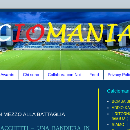
Awards
Chi sono
Collabora con Noi
Feed
Privacy Poli
Calcioman
BOMBA B
ADDIO KA
N MEZZO ALLA BATTAGLIA
il RITORN
farà il DT)
SIAMO IL
FACCHETTI – UNA BANDIERA IN