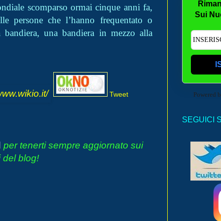
Riman
mondiale scomparso ormai cinque anni fa,
Sui Nu
lle persone che l’hanno frequentato o
bandiera, una bandiera in mezzo alla
I
Tweet
Powered 
SEGUICI 
d
per tenerti sempre aggiornato sui
 del blog!