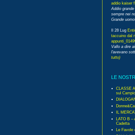
addio kaiser 
Addio grande 
sempre nei no
Grande uomo o
Il 28 Lug
Enti
taccuino dal 
appunti_014
Vallo a dire a
l'avevano sott
tutto)
LE NOST
CLASSE A 
sul Campio
DIALOGA
Donne&Cal
IL MERCA
LATO B – A
Cadetta
Le Favole 