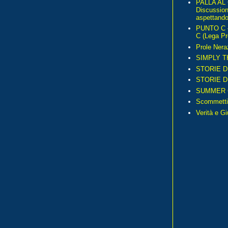
PALLA AL
Discussio
aspettando 
PUNTO C – 
C (Lega Pr
Prole Nera
SIMPLY T
STORIE D
STORIE D
SUMMER 
Scommetti
Verità e G