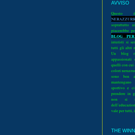
AVVISO
Quest
N
E
R
A
Z
Z
U
R
soprattutto a
piacerebbe pe
BLOG PER
interisti si 
tutti gli altri
Un blog ri
appassionati
quelli con cui
colori nerazzurr
sono ben a
mantengano
sportivo e ci
prendere in g
non si su
dell’educazion
vale per tutti, 
THE WINNE