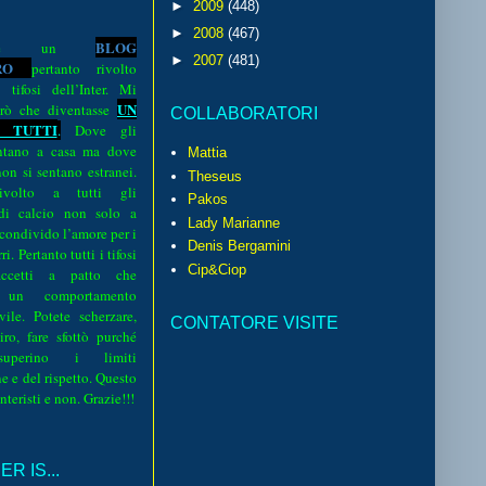
►
2009
(448)
►
2008
(467)
BLOG
o è un
►
2007
(481)
R
O
pertanto rivolto
i tifosi dell’Inter. Mi
UN
rò che diventasse
COLLABORATORI
 TUTTI
.
Dove gli
sentano a casa ma dove
Mattia
 non si sentano estranei.
Theseus
volto a tutti gli
Pakos
 di calcio non solo a
Lady Marianne
 condivido l’amore per i
Denis Bergamini
i. Pertanto tutti i tifosi
Cip&Ciop
ccetti a patto che
 un comportamento
vile. Potete scherzare,
CONTATORE VISITE
iro, fare sfottò purché
perino i limiti
e e del rispetto. Questo
interisti e non. Grazie!!!
R IS...