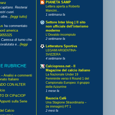
PIANETA SAMP
franz
Lettera aperta a Roberto
capitano. Resterai
Mancini...
stri cuori.
1 settimana fa
ltre...
(leggi tutto)
Settore Inter blog | Il sito
us
ha commentato
non ufficiale dell'interismo
moderno
nord america
L’Osvaldo incompiuto
99055325
2 settimane fa
i Caressa di turno che
ovalutata e...
(leggi
Letteratura Sportiva
LEGAMI ARGENTINA-
SVIZZERA
4 settimane fa
RE RUBRICHE
Calciopress.net - Il
Magazine del calcio italiano
La Nazionale Under 19
– Analisi e commenti
Femminile verso il Round 1 del
nato Italiano
Campionato Europeo: il gruppo
NDO CON ALTER
delle Azzurrine
cio
1 mese fa
TO DI CIP&CIOP
Bauscia Cafè
ppunti sulla Serie
Una Stagione Straordinaria –
(le immagini) PT 1
del Calcio
2 mesi fa