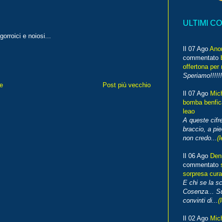
ULTIMI C
orroici e noiosi...
Il 07 Ago
Ano
commentato
offertona per 
Speriamo!!!!!!
e
Post più vecchio
Il 07 Ago
Mic
bomba benfica
leao
A queste cifre
braccio, a pie
non credo...
(l
Il 06 Ago
Den
commentato
sorpresa cura
E chi se la s
Cosenza... Su
convinti di...
(
Il 02 Ago
Mic