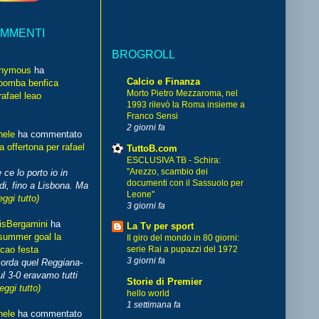
OMMENTI
BROGROLL
nymous
ha
Calcio e Finanza
bomba benfica
Morto Pietro Mezzaroma, nel
rafael leao
1993 rilevò la Roma insieme a
Franco Sensi
2 giorni fa
hele
ha commentato
 offertona per rafael
TuttoB.com
ESCLUSIVA TB - Schira:
"Arezzo, scambio dei
 ce lo porto io in
documenti con il Sassuolo per
di, fino a Lisbona. Ma
Leone"
eggi tutto)
3 giorni fa
isBergamini
ha
La Tv per sport
summer goal la
Il giro del mondo in 80 giorni:
cao festa
serie Rai a pupazzi del 1972
3 giorni fa
corda quel Reggiana-
l 3-0 eravamo tutti
Storie di Premier
leggi tutto)
hello world
1 settimana fa
hele
ha commentato