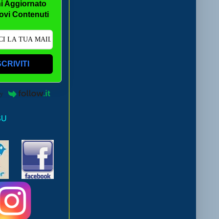
i Aggiornato
ovi Contenuti
SCRIVITI
by
SU