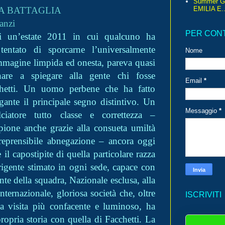
Summer G
A BATTAGLIA
EMILIA E..
anzi
PER CON
i un’estate 2011 in cui qualcuno ha
tentato di sporcarne l’universalmente
Nome
mmagine limpida ed onesta, pareva quasi
nare a spiegare alla gente chi fosse
Email
*
chetti. Un uomo perbene che ha fatto
gante il principale segno distintivo. Un
Messaggio
*
lciatore tutto classe e correttezza –
pione anche grazie alla consueta umiltà
rreprensibile abnegazione – ancora oggi
il capostipite di quella particolare razza
rigente stimato in ogni sede, capace con
nte della squadra, Nazionale esclusa, alla
Internazionale, gloriosa società che, oltre
ISCRIVITI
da visita più confacente e luminoso, ha
propria storia con quella di Facchetti. La