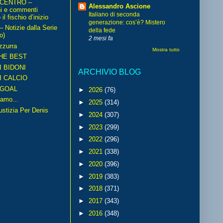
 CENTRO –
Alessandro Ascione
ni e commenti
Italiano di seconda
il fischio d’inizio
generazione: cos’è? Mistero
Notizie dalla Serie
della fede
o)
2 mesi fa
zzurra
Mostra tutto
HE BEST
I BIDONI
ARCHIVIO BLOG
I CALCIO
GOAL
►
2026
(76)
amo...
►
2025
(314)
iustizia Per Denis
►
2024
(307)
►
2023
(299)
►
2022
(296)
►
2021
(338)
►
2020
(396)
►
2019
(383)
►
2018
(371)
►
2017
(343)
►
2016
(348)