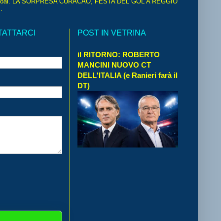
oal. LA SORPRESA CURACAO, FESTA DEL GOL A REGGIO
.
TATTARCI
POST IN VETRINA
il RITORNO: ROBERTO
MANCINI NUOVO CT
DELL'ITALIA (e Ranieri farà il
DT)