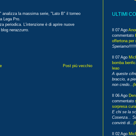
A" analizza la massima serie, "Lato B" il torneo
ULTIMI C
la Lega Pro.
 periodica. L'intenzione è di aprire nuove
n blog nerazzurro.
Il 07 Ago
Ano
commentato
offertona per 
Speriamo!!!!!!
Il 07 Ago
Mic
bomba benfica
e
Post più vecchio
leao
A queste cifre
braccio, a pie
non credo...
(l
Il 06 Ago
Den
commentato
sorpresa cura
E chi se la s
Cosenza... Su
convinti di...
(
Il 02 Ago
Mic