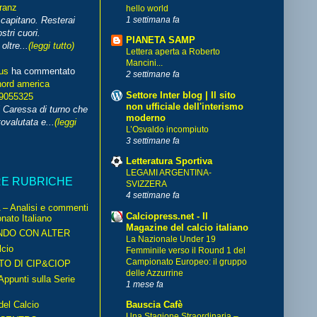
franz
hello world
1 settimana fa
capitano. Resterai
stri cuori.
PIANETA SAMP
ltre...
(leggi tutto)
Lettera aperta a Roberto
Mancini...
us
ha commentato
2 settimane fa
nord america
Settore Inter blog | Il sito
99055325
non ufficiale dell'interismo
i Caressa di turno che
moderno
ovalutata e...
(leggi
L’Osvaldo incompiuto
3 settimane fa
Letteratura Sportiva
LEGAMI ARGENTINA-
RE RUBRICHE
SVIZZERA
4 settimane fa
– Analisi e commenti
Calciopress.net - Il
nato Italiano
Magazine del calcio italiano
NDO CON ALTER
La Nazionale Under 19
cio
Femminile verso il Round 1 del
Campionato Europeo: il gruppo
TO DI CIP&CIOP
delle Azzurrine
ppunti sulla Serie
1 mese fa
del Calcio
Bauscia Cafè
Una Stagione Straordinaria –