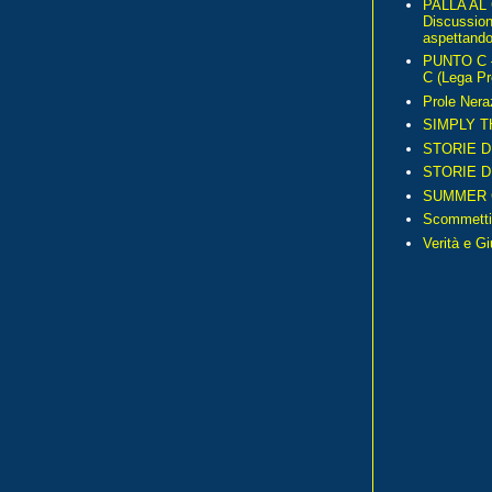
PALLA AL
Discussio
aspettando 
PUNTO C – 
C (Lega Pr
Prole Nera
SIMPLY T
STORIE D
STORIE D
SUMMER 
Scommetti
Verità e G