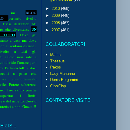
►
2010
(469)
BLOG
o è un
►
2009
(448)
R
O
pertanto rivolto
►
2008
(467)
i tifosi dell’Inter. Mi
UN
rò che diventasse
►
2007
(481)
 TUTTI
.
Dove gli
sentano a casa ma dove
COLLABORATORI
 non si sentano estranei.
volto a tutti gli
Mattia
 di calcio non solo a
Theseus
 condivido l’amore per i
Pakos
i. Pertanto tutti i tifosi
ccetti a patto che
Lady Marianne
 un comportamento
Denis Bergamini
vile. Potete scherzare,
Cip&Ciop
iro, fare sfottò purché
perino i limiti
CONTATORE VISITE
e e del rispetto. Questo
interisti e non. Grazie!!!
R IS...