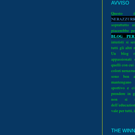
AVVISO
Quest
N
E
R
A
Z
Z
U
R
soprattutto a
piacerebbe pe
BLOG PER
interisti si 
tutti gli altri
Un blog ri
appassionati
quelli con cui
colori nerazzurr
sono ben a
mantengano
sportivo e ci
prendere in g
non si su
dell’educazion
vale per tutti, 
THE WINNE