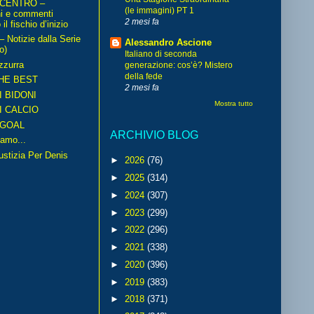
 CENTRO –
(le immagini) PT 1
ni e commenti
2 mesi fa
il fischio d’inizio
Notizie dalla Serie
Alessandro Ascione
o)
Italiano di seconda
zzurra
generazione: cos’è? Mistero
della fede
HE BEST
2 mesi fa
I BIDONI
Mostra tutto
I CALCIO
GOAL
ARCHIVIO BLOG
amo...
iustizia Per Denis
►
2026
(76)
►
2025
(314)
►
2024
(307)
►
2023
(299)
►
2022
(296)
►
2021
(338)
►
2020
(396)
►
2019
(383)
►
2018
(371)