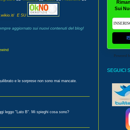
Riman
Sui Nu
E SU
sempre aggiornato sui nuovi contenuti del blog!
I
ewind
Powered 
SEGUICI 
equilibrato e le sorprese non sono mai mancate.
ggi leggo "Lato B". Mi spieghi cosa sono?