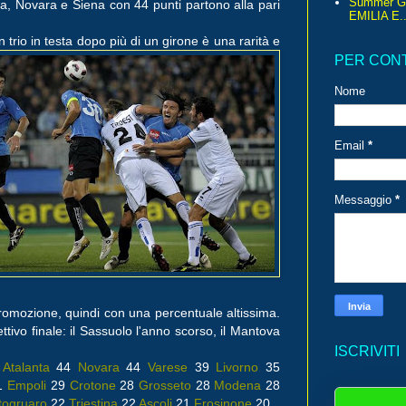
Summer G
ta, Novara e Siena con 44 punti partono alla pari
EMILIA E..
n trio in testa dopo più di un girone è una rarità e
PER CON
Nome
Email
*
Messaggio
*
promozione, quindi con una percentuale altissima.
iettivo finale: il Sassuolo l'anno scorso, il Mantova
ISCRIVITI
Atalanta
44
Novara
44
Varese
39
Livorno
35
1
Empoli
29
Crotone
28
Grosseto
28
Modena
28
togruaro
22
Triestina
22
Ascoli
21
Frosinone
20