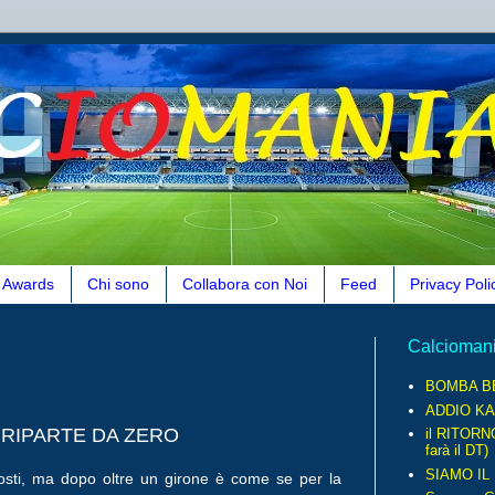
Awards
Chi sono
Collabora con Noi
Feed
Privacy Poli
Calcioman
BOMBA B
ADDIO KA
B RIPARTE DA ZERO
il RITORN
farà il DT)
SIAMO IL
osti, ma dopo oltre un girone è come se per la