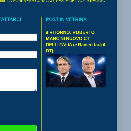
oal. LA SORPRESA CURACAO, FESTA DEL GOL A REGGIO
.
TATTARCI
POST IN VETRINA
il RITORNO: ROBERTO
MANCINI NUOVO CT
DELL'ITALIA (e Ranieri farà il
DT)