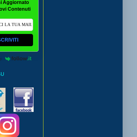
i Aggiornato
ovi Contenuti
SCRIVITI
by
SU