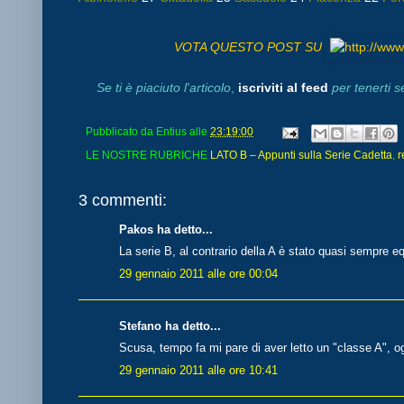
VOTA QUESTO POST SU
Se ti è piaciuto l'articolo
,
iscriviti al feed
per tenerti 
Pubblicato da
Entius
alle
23:19:00
LE NOSTRE RUBRICHE
LATO B – Appunti sulla Serie Cadetta
,
r
3 commenti:
Pakos ha detto...
La serie B, al contrario della A è stato quasi sempre 
29 gennaio 2011 alle ore 00:04
Stefano ha detto...
Scusa, tempo fa mi pare di aver letto un "classe A", o
29 gennaio 2011 alle ore 10:41