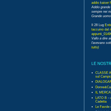
addio kaiser 
Addio grande 
sempre nei no
Grande uomo o
Il 28 Lug
Enti
taccuino dal 
appunti_014
Vallo a dire a
l'avevano sott
tutto)
LE NOST
CLASSE A 
sul Campio
DIALOGA
Donne&Cal
IL MERCA
LATO B – A
Cadetta
Le Favole 