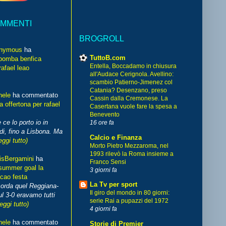
OMMENTI
BROGROLL
nymous
ha
TuttoB.com
bomba benfica
Entella, Boccadamo in chiusura
rafael leao
all'Audace Cerignola. Avellino:
scambio Patierno-Jimenez col
Catania? Desenzano, preso
hele
ha commentato
Cassin dalla Cremonese. La
 offertona per rafael
Casertana vuole fare la spesa a
Benevento
 ce lo porto io in
16 ore fa
di, fino a Lisbona. Ma
Calcio e Finanza
eggi tutto)
Morto Pietro Mezzaroma, nel
1993 rilevò la Roma insieme a
isBergamini
ha
Franco Sensi
summer goal la
3 giorni fa
cao festa
La Tv per sport
corda quel Reggiana-
Il giro del mondo in 80 giorni:
l 3-0 eravamo tutti
serie Rai a pupazzi del 1972
leggi tutto)
4 giorni fa
hele
ha commentato
Storie di Premier