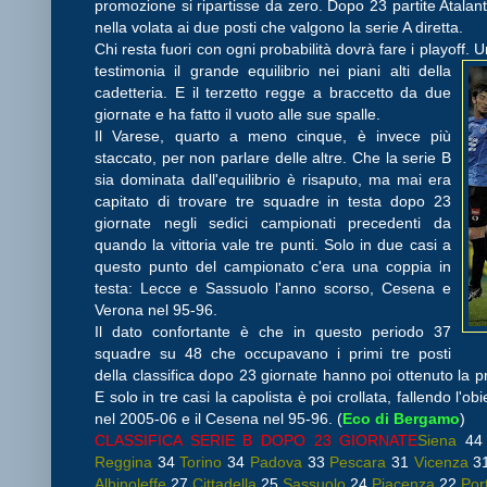
promozione si ripartisse da zero. Dopo 23 partite Atalan
nella volata ai due posti che valgono la serie A diretta.
Chi resta fuori con ogni probabilità dovrà fare i playoff. U
testimonia il grande equilibrio nei
piani alti della
cadetteria. E il terzetto regge a braccetto da due
giornate e ha fatto il vuoto alle sue spalle.
Il Varese, quarto a meno cinque, è invece più
staccato, per non parlare delle altre. Che la serie B
sia dominata dall'equilibrio è risaputo, ma mai era
capitato di trovare tre squadre in testa dopo 23
giornate negli sedici campionati precedenti da
quando la vittoria vale tre punti. Solo in due casi a
questo punto del campionato c'era una coppia in
testa: Lecce e Sassuolo l'anno scorso, Cesena e
Verona nel 95-96.
Il dato confortante è che in questo periodo 37
squadre su 48 che occupavano i primi tre posti
della classifica dopo 23 giornate hanno poi ottenuto la 
E solo in tre casi la capolista è poi crollata, fallendo l'ob
nel 2005-06 e il Cesena nel 95-96. (
Eco di Bergamo
)
CLASSIFICA SERIE B DOPO 23 GIORNATE
Siena
44
Reggina
34
Torino
34
Padova
33
Pescara
31
Vicenza
3
Albinoleffe
27
Cittadella
25
Sassuolo
24
Piacenza
22
Por