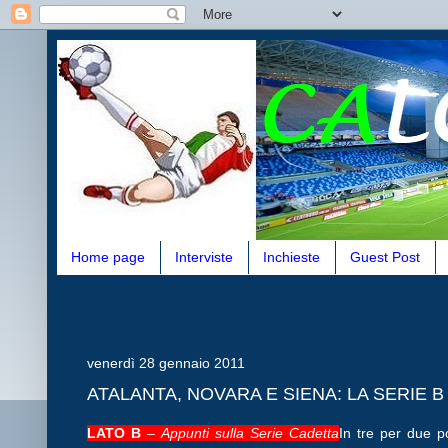
Home page
Interviste
Inchieste
Guest Post
venerdì 28 gennaio 2011
ATALANTA, NOVARA E SIENA: LA SERIE 
LATO B
–
Appunti sulla Serie Cadetta
In tre per due p