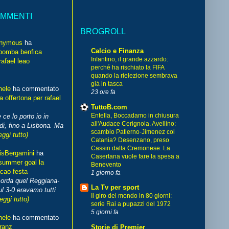
OMMENTI
BROGROLL
nymous
ha
Calcio e Finanza
bomba benfica
Infantino, il grande azzardo:
rafael leao
perché ha rischiato la FIFA
quando la rielezione sembrava
già in tasca
hele
ha commentato
23 ore fa
 offertona per rafael
TuttoB.com
Entella, Boccadamo in chiusura
 ce lo porto io in
all'Audace Cerignola. Avellino:
di, fino a Lisbona. Ma
scambio Patierno-Jimenez col
eggi tutto)
Catania? Desenzano, preso
Cassin dalla Cremonese. La
isBergamini
ha
Casertana vuole fare la spesa a
summer goal la
Benevento
cao festa
1 giorno fa
corda quel Reggiana-
La Tv per sport
l 3-0 eravamo tutti
Il giro del mondo in 80 giorni:
leggi tutto)
serie Rai a pupazzi del 1972
5 giorni fa
hele
ha commentato
franz
Storie di Premier