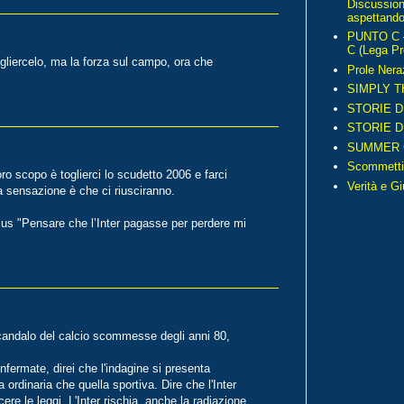
Discussio
aspettando 
PUNTO C – 
C (Lega Pr
liercelo, ma la forza sul campo, ora che
Prole Nera
SIMPLY T
STORIE D
STORIE D
SUMMER 
Scommetti
ro scopo è toglierci lo scudetto 2006 e farci
Verità e G
a sensazione è che ci riusciranno.
tius "Pensare che l’Inter pagasse per perdere mi
scandalo del calcio scommesse degli anni 80,
ermate, direi che l'indagine si presenta
ordinaria che quella sportiva. Dire che l'Inter
re le leggi. L'Inter rischia, anche la radiazione,