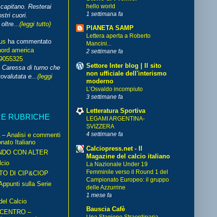
hello world
capitano. Resterai
1 settimana fa
stri cuori.
ltre...
(leggi tutto)
PIANETA SAMP
Lettera aperta a Roberto
us
ha commentato
Mancini...
nord america
2 settimane fa
99055325
Settore Inter blog | Il sito
i Caressa di turno che
non ufficiale dell'interismo
ovalutata e...
(leggi
moderno
L’Osvaldo incompiuto
3 settimane fa
Letteratura Sportiva
RE RUBRICHE
LEGAMI ARGENTINA-
SVIZZERA
4 settimane fa
– Analisi e commenti
nato Italiano
Calciopress.net - Il
NDO CON ALTER
Magazine del calcio italiano
cio
La Nazionale Under 19
Femminile verso il Round 1 del
TO DI CIP&CIOP
Campionato Europeo: il gruppo
ppunti sulla Serie
delle Azzurrine
1 mese fa
del Calcio
Bauscia Cafè
 CENTRO –