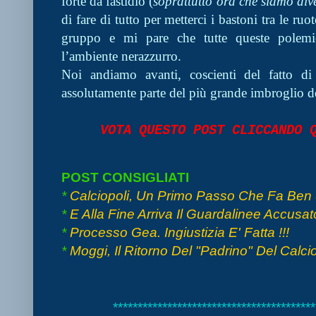
forte dà fastidio (
soprattutto ora che siamo div
di fare di tutto per metterci i bastoni tra le r
gruppo e mi pare che tutte queste polem
l’ambiente nerazzurro.
Noi andiamo avanti, coscienti del fatto d
assolutamente parte del più grande imbroglio del
VOTA QUESTO POST CLICCANDO
POST CONSIGLIATI
*
Calciopoli, Un Primo Passo Che Fa Ben
*
E Alla Fine Arriva Il Guardalinee Accusato
*
Processo Gea. Ingiustizia E' Fatta !!!
*
Moggi, Il Ritorno Del "Padrino" Del Calci
*****************************************