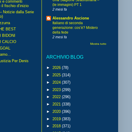
Una Stagione Straordinaria –
ni e commenti
(le immagini) PT 1
il fischio d’inizio
2 mesi fa
Notizie dalla Serie
o)
Alessandro Ascione
zzurra
Italiano di seconda
generazione: cos’è? Mistero
HE BEST
della fede
I BIDONI
2 mesi fa
I CALCIO
Mostra tutto
GOAL
amo...
ARCHIVIO BLOG
iustizia Per Denis
►
2026
(78)
►
2025
(314)
►
2024
(307)
►
2023
(299)
►
2022
(296)
►
2021
(338)
►
2020
(396)
►
2019
(383)
►
2018
(371)