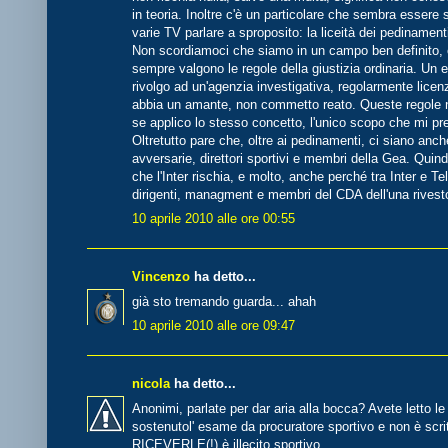
in teoria. Inoltre c'è un particolare che sembra essere 
varie TV parlare a sproposito: la liceità dei pedinament
Non scordiamoci che siamo in un campo ben definito, ci
sempre valgono le regole della giustizia ordinaria. Un e
rivolgo ad un'agenzia investigativa, regolarmente lice
abbia un amante, non commetto reato. Queste regole no
se applico lo stesso concetto, l'unico scopo che mi pref
Oltretutto pare che, oltre ai pedinamenti, ci siano anche
avversarie, direttori sportivi e membri della Gea. Quindi
che l'Inter rischia, e molto, anche perché tra Inter e 
dirigenti, managment e membri del CDA dell'una rivestono,
10 aprile 2010 alle ore 00:55
Vincenzo
ha detto...
già sto tremando guarda... ahah
10 aprile 2010 alle ore 09:47
nicola
ha detto...
Anonimi, parlate per dar aria alla bocca? Avete letto le
sostenutol' esame da procuratore sportivo e non è scri
RICEVERLE(!) è illecito sportivo.