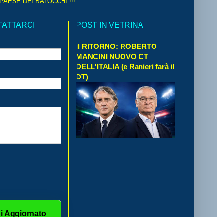
 PAESE DEI BALOCCHI !!!
TATTARCI
POST IN VETRINA
il RITORNO: ROBERTO
MANCINI NUOVO CT
DELL'ITALIA (e Ranieri farà il
DT)
i Aggiornato