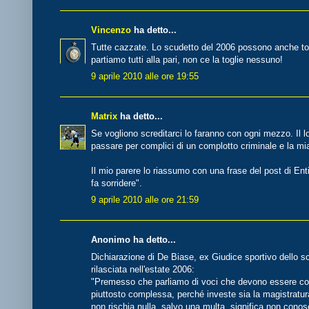
Vincenzo
ha detto...
Tutte cazzate. Lo scudetto del 2006 possono anche tog
partiamo tutti alla pari, non ce la toglie nessuno!
9 aprile 2010 alle ore 19:55
Matrix
ha detto...
Se vogliono screditarci lo faranno con ogni mezzo. Il lo
passare per complici di un complotto criminale e la mi
Il mio parere lo riassumo con una frase del post di En
fa sorridere".
9 aprile 2010 alle ore 21:59
Anonimo ha detto...
Dichiarazione di De Biase, ex Giudice sportivo dello 
rilasciata nell'estate 2006:
"Premesso che parliamo di voci che devono essere conf
piuttosto complessa, perché investe sia la magistratura 
non rischia nulla, salvo una multa, significa non conosce