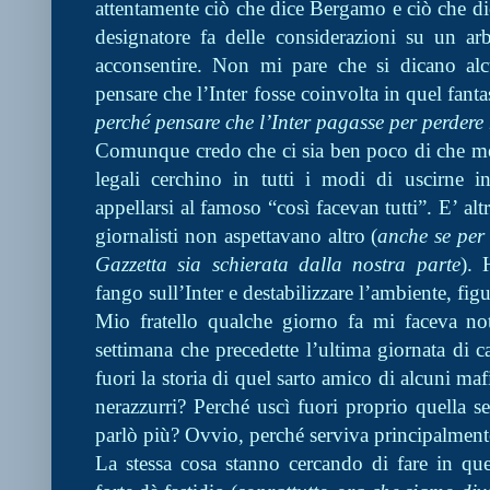
attentamente ciò che dice Bergamo e ciò che dice
designatore fa delle considerazioni su un arb
acconsentire. Non mi pare che si dicano al
pensare che l’Inter fosse coinvolta in quel fant
perché pensare che l’Inter pagasse per perdere 
Comunque credo che ci sia ben poco di che mer
legali cerchino in tutti i modi di uscirne 
appellarsi al famoso “così facevan tutti”. E’ altr
giornalisti non aspettavano altro (
anche se per 
Gazzetta sia schierata dalla nostra parte
). 
fango sull’Inter e destabilizzare l’ambiente, fi
Mio fratello qualche giorno fa mi faceva not
settimana che precedette l’ultima giornata di
fuori la storia di quel sarto amico di alcuni maf
nerazzurri? Perché uscì fuori proprio quella 
parlò più? Ovvio, perché serviva principalment
La stessa cosa stanno cercando di fare in qu