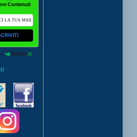
ovi Contenuti
SCRIVITI
by
SU