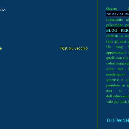
Quest
nno.
N
E
R
A
Z
Z
U
R
soprattutto a
piacerebbe pe
BLOG PER
interisti si 
tutti gli altri
Un blog ri
e
Post più vecchio
appassionati
quelli con cui
colori nerazzurr
sono ben a
mantengano
sportivo e ci
prendere in g
non si su
dell’educazion
vale per tutti, 
THE WINNE