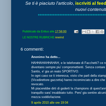
Se ti è piaciuto l'articolo
,
iscriviti al fee
nuovi contenuti
*****************************************
Pubblicato da
Entius
alle
17:56:00
LE NOSTRE RUBRICHE
rewind
6 commenti:
Anonimo ha detto...
HAHHAHAHHAHAH, e le telefonate di Facchetti? ce ne s
diventano sempre piu' compromettenti. Senza contare ch
Santis, e' gia un reato SPORTIVO.
In ogni caso se ti interessa, visto che parli della sta
(Vicedirettore gazzetta) hanno incominciato a dire c
revocato.
Mi piacerebbe dirti di goderti la champions di quest'ann
tranquillo sara' insabbiato tutto. Pero' gia sentire alcuni
mezza soddisfazione.
9 aprile 2010 alle ore 19:04