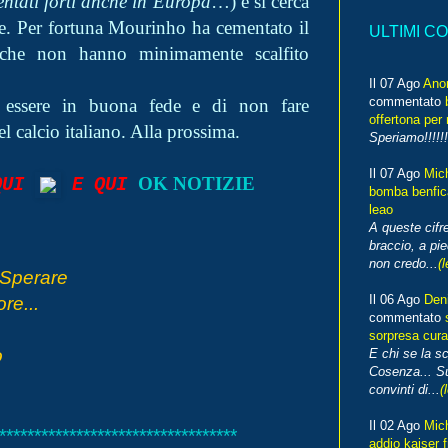
entati forti anche in Europa
…) e si cerca
uote. Per fortuna Mourinho ha cementato il
ULTIMI C
iche non hanno minimamente scalfito
Il 07 Ago
Ano
commentato
i essere in buona fede e di non fare
offertona per 
 calcio italiano. Alla prossima.
Speriamo!!!!!!
Il 07 Ago
Mic
OK NOTIZIE
 QUI
E QUI
bomba benfica
leao
A queste cifre
braccio, a pie
non credo...
(l
 Sperare
Il 06 Ago
Den
re...
commentato
sorpresa cura
o
E chi se la s
Cosenza... Su
convinti di...
(
Il 02 Ago
Mic
**********************************
addio kaiser 