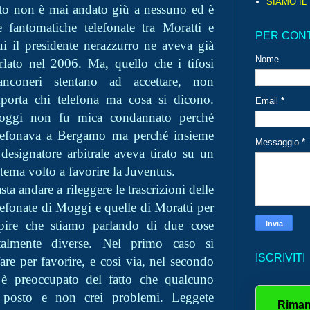
SIAMO IL
iato non è mai andato giù a nessuno ed è
 fantomatiche telefonate tra Moratti e
PER CON
i i
l presidente nerazzurro ne aveva già
Nome
rlato nel 2006. Ma, quello che i tifosi
anconeri stentano ad accettare, non
porta chi telefona ma cosa si dicono.
Email
*
ggi non fu mica condannato perché
lefonava a Bergamo ma perché insieme
Messaggio
*
 designatore arbitrale aveva tirato su un
stema volto a favorire la Juventus.
sta andare a rileggere le trascrizioni delle
lefonate di Moggi e quelle di Moratti per
pire che stiamo parlando di due cose
talmente diverse. Nel primo caso si
ISCRIVITI
are per favorire, e cosi via, nel secondo
 è preoccupato del fatto che qualcuno
 posto e non crei problemi. Leggete
Riman