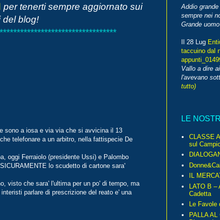
d
per tenerti sempre aggiornato sui
Addio grande 
sempre nei no
 del blog!
Grande uomo o
**********************************
Il 28 Lug
Enti
taccuino dal 
appunti_014
Vallo a dire a
l'avevano sott
tutto)
LE NOST
ono a iosa e via via che si avvicina il 13
CLASSE A 
e telefonare a un arbitro, nella fattispecie De
sul Campio
DIALOGA
mpa, oggi Ferraiolo (presidente Ussi) e Palombo
Donne&Cal
he SICURAMENTE lo scudetto di cartone sara'
IL MERCA
o, visto che sara' l'ultima per un po' di tempo, ma
LATO B – A
 interisti parlare di prescrizione del reato e' una
Cadetta
Le Favole 
PALLA AL