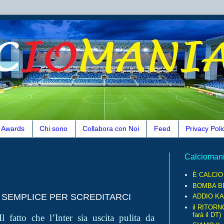
Awards
Chi sono
Collabora con Noi
Feed
Privacy Poli
Calcioman
È CALCI
BOMBA B
' SEMPLICE PER SCREDITARCI
ADDIO KA
il RITORN
farà il DT)
 fatto che l’Inter sia uscita pulita da