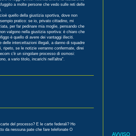
sfuggito a molte persone che vedo sulle reti delle
i.
oè quello della giustizia sportiva, dove non
sempio pratico: se io, privato cittadino, mi
nziata, per far pedinare mia moglie, pensando che
n valgono nella giustizia sportiva: è chiaro che
iggo è quello di avere dei vantaggi illeciti.
 delle intercettazioni illegali, a danno di squadre
, ripeto, se le notizie verranno confermate, direi
Telecom c'è un singolare processo di osmosi:
 a vario titolo, incarichi nell'altra".
 carte del processo? E le carte federali? Ho
tto da nessuna pate che fare telefonate O
AVVISO