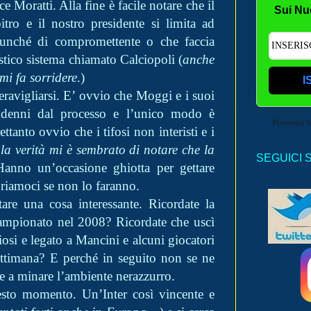
 Moratti. Alla fine è facile notare che il
Sui Nu
itro e il nostro presidente si limita ad
cunché di compromettente o che faccia
astico sistema chiamato Calciopoli (
anche
mi fa sorridere
.)
I
avigliarsi. E’ ovvio che Moggi e i suoi
indenni dal processo e l’unico modo è
Powered 
ettanto ovvio che i tifosi non interisti e i
la verità mi è sembrato di notare che la
SEGUICI 
Hanno un’occasione ghiotta per gettare
guriamoci se non lo faranno.
are una cosa interessante. Ricordate la
 campionato nel 2008? Ricordate che uscì
iosi e legato a Mancini e alcuni giocatori
settimana? E perché in seguito non se ne
e a minare l’ambiente nerazzurro.
esto momento. Un’Inter così vincente e