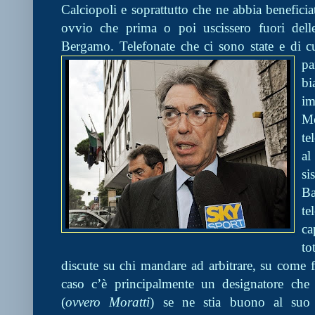
Calciopoli e soprattutto che ne abbia benefic
ovvio che prima o poi uscissero fuori delle
Bergamo. Telefonate che ci sono state e di cu
pa
bi
im
Mo
te
al
si
Ba
te
ca
to
discute su chi mandare ad arbitrare, su come f
caso c’è principalmente un designatore che
(
ovvero Moratti
) se ne stia buono al suo