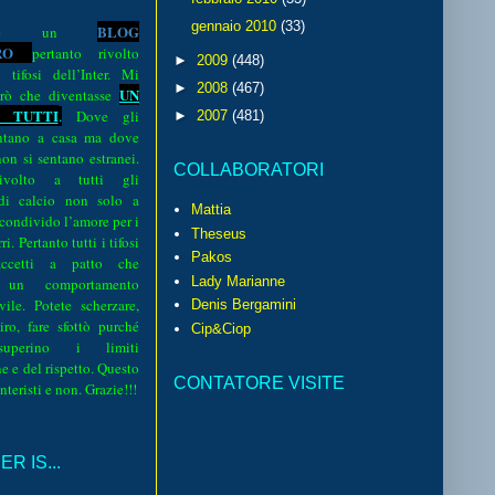
gennaio 2010
(33)
BLOG
o è un
R
O
pertanto rivolto
►
2009
(448)
i tifosi dell’Inter. Mi
►
2008
(467)
UN
rò che diventasse
 TUTTI
.
Dove gli
►
2007
(481)
sentano a casa ma dove
 non si sentano estranei.
COLLABORATORI
volto a tutti gli
 di calcio non solo a
Mattia
 condivido l’amore per i
Theseus
i. Pertanto tutti i tifosi
Pakos
ccetti a patto che
Lady Marianne
 un comportamento
vile. Potete scherzare,
Denis Bergamini
iro, fare sfottò purché
Cip&Ciop
perino i limiti
e e del rispetto. Questo
CONTATORE VISITE
interisti e non. Grazie!!!
R IS...