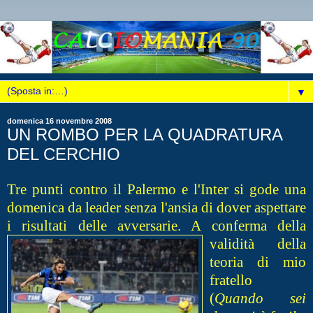
▼
domenica 16 novembre 2008
UN ROMBO PER LA QUADRATURA
DEL CERCHIO
Tre punti contro il Palermo e l'Inter si gode una
domenica da leader senza l'ansia di dover aspettare
i risultati delle avversarie. A conferma
della
validità della
teoria di mio
fratello
(
Quando sei