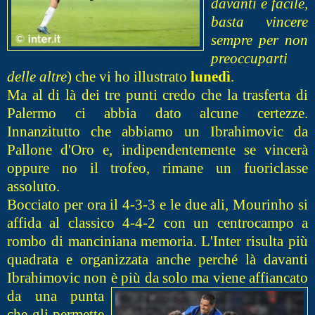
davan
ti è facile,
basta vincere
sempre per non
preoccuparti
delle altre
) che vi ho illustrato
lunedì
.
Ma al di là dei tre punti credo che la trasferta di
Palermo ci abbia dato alcune certezze.
Innanzitutto che abbiamo un Ibrahimovic da
Pallone d'Oro e, indipendentemente se vincerà
oppure no il trofeo, rimane un fuoriclasse
assoluto.
Bocciato per ora il 4-3-3 e le due ali, Mourinho si
affida al classico 4-4-2 con un centrocampo a
rombo di manciniana memoria. L'Inter risulta più
quadrata e organizzata anche perché là davanti
Ibrahimovic non è più da sol
o ma viene affiancato
da una punta
che gli permette