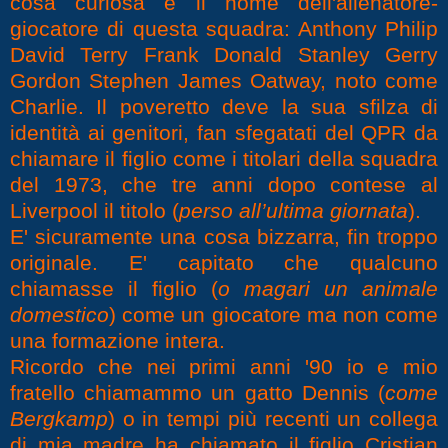
cosa curiosa è il nome dell'allenatore-
giocatore di questa squadra: Anthony Philip
David Terry Frank Donald Stanley Gerry
Gordon Stephen James Oatway, noto come
Charlie. Il poveretto deve la sua sfilza di
identità ai genitori, fan sfegatati del QPR da
chiamare il figlio come i titolari della squadra
del 1973, che tre anni dopo contese al
Liverpool il titolo (
perso all’ultima giornata
).
E' sicuramente una cosa bizzarra, fin troppo
originale. E' capitato che qualcuno
chiamasse il figlio (
o magari un animale
domestico
) come un giocatore ma non come
una formazione intera.
Ricordo che nei primi anni '90 io e mio
fratello chiamammo un gatto Dennis (
come
Bergkamp
) o in tempi più recenti un collega
di mia madre ha chiamato il figlio Cristian