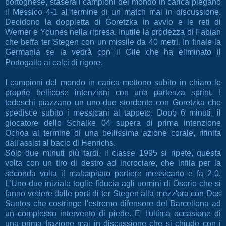
portoghese, stasera i campioni del mondo in carica piegano
il Messico 4-1 al termine di un match mai in discussione.
Decidono la doppietta di Goretzka in avvio e le reti di
Werner e Younes nella ripresa. Inutile la prodezza di Fabian
che beffa ter Stegen con un missile da 40 metri. In finale la
Germania se la vedrà con il Cile che ha eliminato il
Portogallo ai calci di rigore.
I campioni del mondo in carica mettono subito in chiaro le
proprie bellicose intenzioni con una partenza sprint. I
tedeschi piazzano un uno-due stordente con Goretzka che
spedisce subito i messicani al tappeto. Dopo 6 minuti, il
giocatore dello Schalke 04 supera di prima intenzione
Ochoa al termine di una bellissima azione corale, rifinita
dall'assist al bacio di Henrichs.
Solo due minuti più tardi, il classe 1995 si ripete, questa
volta con un tiro di destro ad incrociare, che infila per la
seconda volta il malcapitato portiere messicano e fa 2-0.
L’Uno-due iniziale toglie fiducia agli uomini di Osorio che si
fanno vedere dalle parti di ter Stegen alla mezz'ora con Dos
Santos che costringe l'estremo difensore del Barcellona ad
un complesso intervento di piede. E' l'ultima occasione di
una prima frazione mai in discussione che si chiude con i