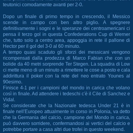
teutonici comodamente avanti per 2-0.
Dopo un finale di primo tempo in crescendo, il Messico
scende in campo con ben altro piglio. A spegnere
definitivamente i sogni e le speranze dei centroamericani ci
pensa il terzo gol in questa Confederations Cup di Werner
che, tutto solo a centro area, appoggia in rete il pallone di
Hector per il gol del 3-0 al 60 minuto.
A tempo quasi scaduto gli sforzi dei messicani vengono
ricompensati dalla prodezza di Marco Fabian che con un
bolide da 40 metri sorprende Ter Stegen. La squadra di Low
ci mette meno di un minuto a rimettere le cose a posto e cala
addirittura il poker con la rete del neo entrato Younes al
90esimo.
Finisce 4-1 per i campioni del mondo in carica che volano
così in finale. Ad attendere i tedeschi c'è il Cile di Sanchez e
Vidal.
Se considerate che la Nazionale tedesca Under 21 è in
finale nell'Europeo attualmente in corso in Polonia, va detto
che la Germania del calcio, campione del Mondo in carica,
può davvero sorridere, confermandosi ai vertici del calcio e
potrebbe portare a casa altri due trofei in questo weekend.