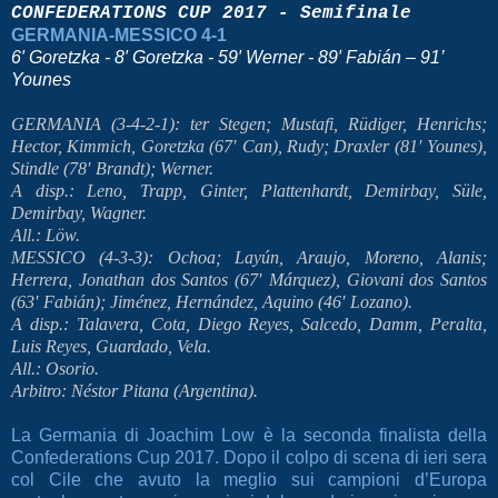
CONFEDERATIONS CUP 2017 - Semifinale
GERMANIA-MESSICO 4-1
6′ Goretzka - 8′ Goretzka - 59′ Werner - 89′ Fabián – 91’
Younes
GERMANIA (3-4-2-1): ter Stegen; Mustafi, Rüdiger, Henrichs;
Hector, Kimmich, Goretzka (67′ Can), Rudy; Draxler (81′ Younes),
Stindle (78′ Brandt); Werner.
A disp.: Leno, Trapp, Ginter, Plattenhardt, Demirbay, Süle,
Demirbay, Wagner.
All.: Löw.
MESSICO (4-3-3): Ochoa; Layún, Araujo, Moreno, Alanis;
Herrera, Jonathan dos Santos (67′ Márquez), Giovani dos Santos
(63′ Fabián); Jiménez, Hernández, Aquino (46′ Lozano).
A disp.: Talavera, Cota, Diego Reyes, Salcedo, Damm, Peralta,
Luis Reyes, Guardado, Vela.
All.: Osorio.
Arbitro: Néstor Pitana (Argentina).
La Germania di Joachim Low è la seconda finalista della
Confederations Cup 2017. Dopo il colpo di scena di ieri sera
col Cile che avuto la meglio sui campioni d’Europa