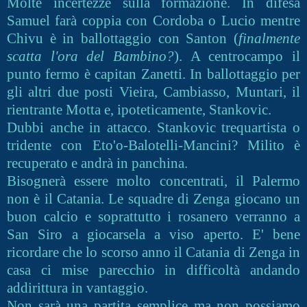
Molte incertezze sulla formazione. In difesa
Samuel farà coppia con Cordoba o Lucio mentre
Chivu è in ballottaggio con Santon (
finalmente
scatta l'ora del Bambino?
). A centrocampo il
punto fermo è capitan Zanetti. In ballottaggio per
gli altri due posti Vieira, Cambiasso, Muntari, il
rientrante Motta e, ipoteticamente, Stankovic.
Dubbi anche in attacco. Stankovic trequartista o
tridente con Eto'o-Balotelli-Mancini? Milito è
recuperato e andrà in panchina.
Bisognerà essere molto concentrati, il Palermo
non è il Catania. Le squadre di Zenga giocano un
buon calcio e soprattutto i rosanero verranno a
San Siro a giocarsela a viso aperto. E' bene
ricordare che lo scorso anno il Catania di Zenga in
casa ci mise parecchio in difficoltà andando
addirittura in vantaggio.
Non sarà una partita semplice ma non possiamo