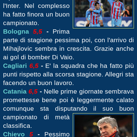
l'Inter. Nel complesso
ha fatto finora un buon
campionato.
Bologna
5,5
-
Prima
parte di stagione pessima poi, con l'arrivo di
Mihajlovic sembra in crescita. Grazie anche
ai gol di bomber Di Vaio.
Cagliari
6,5
-
E' la squadra che ha fatto più
punti rispetto alla scorsa stagione. Allegri sta
facendo un buon lavoro.
Catania
6,5
-
Nelle prime giornate sembrava
promettesse bene poi è leggermente calato
comunque sta disputando il suo buon
campionat
o di metà
classifica.
Chievo
5
-
Pessimo