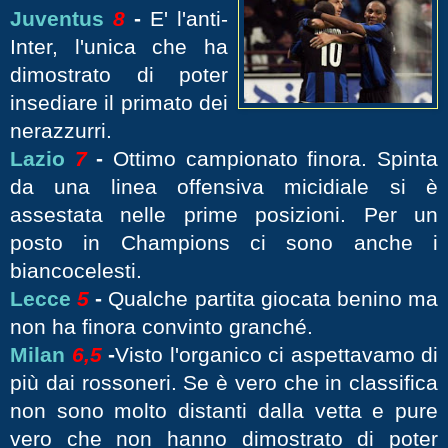
Juventus
8
-
E' l'anti-
Inter, l'unica che ha
dimostrato di poter
insediare il primato dei
nerazzurri.
Lazio
7
-
Ottimo campionato finora. Spinta
da una linea offensiva micidiale si è
assestata nelle prime posizioni. Per un
posto in Champions ci sono anche i
biancocelesti.
Lecce
5
-
Qualche partita giocata benino ma
non ha finora convinto granché.
Milan
6,5
-
Visto l'organico ci aspettavamo di
più dai rossoneri. Se è vero che in classifica
non sono molto distanti dalla vetta e pure
vero che non hanno dimostrato di poter