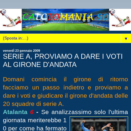
▼
venerdì 23 gennaio 2009
SERIE A, PROVIAMO A DARE I VOTI
AL GIRONE D'ANDATA
Domani comincia il girone di ritorno
facciamo un passo indietro e proviamo a
dare i voti e giudicare il girone d'andata delle
20 squadre di serie A.
Atalanta
6
-
Se analizzassimo solo l'ultima
giornata meriterebbe 1
0 per come ha fermato