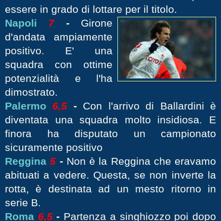
essere in grado di lottare per il titolo.
Napoli
7
-
Girone
d'andata ampiamente
positivo. E' una
squadra con ottime
potenzialità e l'ha
dimostrato.
Palermo
6,5
-
Con l'arrivo di Ballardini è
diventata una squadra molto insidiosa. E
finora ha disputato un campionato
sicuramente positivo
Reggina
5
-
Non è la Reggina che eravamo
abituati a vedere. Questa, se non inverte la
rotta, è destinata ad un mesto ritorno in
serie B.
Roma
6,5
-
Partenza a singhiozzo poi dopo