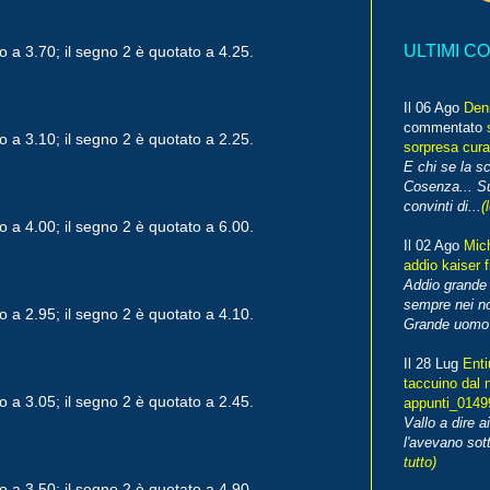
ULTIMI C
o a 3.70; il segno 2 è quotato a 4.25.
Il 06 Ago
Den
commentato
o a 3.10; il segno 2 è quotato a 2.25.
sorpresa cura
E chi se la s
Cosenza... Su
convinti di...
(
o a 4.00; il segno 2 è quotato a 6.00.
Il 02 Ago
Mic
addio kaiser 
Addio grande 
sempre nei no
o a 2.95; il segno 2 è quotato a 4.10.
Grande uomo o
Il 28 Lug
Enti
taccuino dal 
o a 3.05; il segno 2 è quotato a 2.45.
appunti_014
Vallo a dire a
l'avevano sott
tutto)
o a 3.50; il segno 2 è quotato a 4.90.