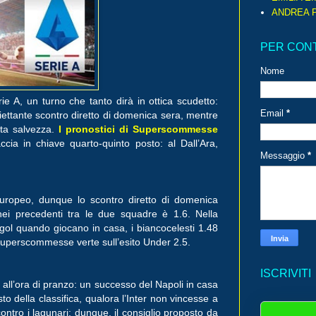
ANDREA P
PER CON
Nome
e A, un turno che tanto dirà in ottica scudetto:
Email
*
piettante scontro diretto di domenica sera, mentre
tta salvezza.
I pronostici di Superscommesse
ccia in chiave quarto-quinto posto: al Dall’Ara,
Messaggio
*
europeo, dunque lo scontro diretto di domenica
nei precedenti tra le due squadre è 1.6. Nella
ol quando giocano in casa, i biancocelesti 1.48
di Superscommesse verte sull’esito Under 2.5.
ISCRIVITI
all’ora di pranzo: un successo del Napoli in casa
o della classifica, qualora l’Inter non vincesse a
ontro i lagunari: dunque, il consiglio proposto da