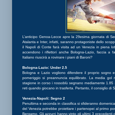
L’anticipo Genoa-Lecce apre la 29esima giornata di Seri
Atalanta e Inter, infatti, saranno protagoniste dello scop
il Napoli di Conte farà visita ad un Venezia in piena lo
accendono i riflettori anche Bologna-Lazio, faccia a fa
Italiano riuscirà a rovinare i piani di Baroni?
Bologna-Lazio: Under 2.5
Bologna e Lazio vogliono difendere il proprio sogno 
pomeriggio si preannuncia equilibrato. La media gol 
stagione in corso i rossoblù segnano mediamente 1.85 g
reti quando giocano in trasferta. Pertanto, il consiglio 
Venezia-Napoli: Segno 2
Penultima e seconda in classifica si sfideranno domenica 
del Venezia potrebbe proiettare i partenopei al primo post
Bergamo. Gli azzurri hanno vinto gli ultimi 3 precedenti c