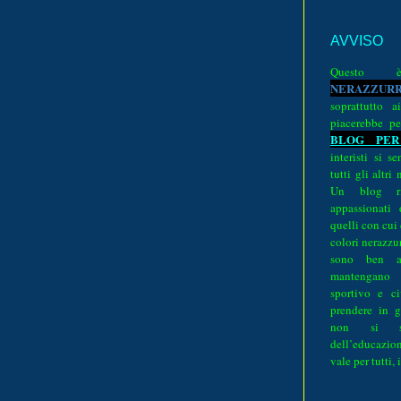
AVVISO
Quest
N
E
R
A
Z
Z
U
R
soprattutto a
piacerebbe pe
BLOG PER
interisti si 
tutti gli altri
Un blog ri
appassionati
quelli con cui
colori nerazzurr
sono ben a
mantengano
sportivo e ci
prendere in g
non si su
dell’educazion
vale per tutti, 