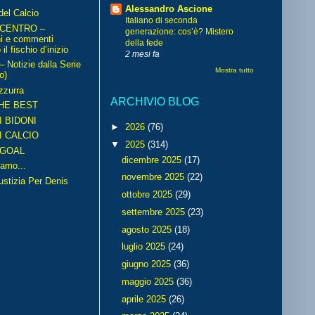
Alessandro Ascione
del Calcio
Italiano di seconda
 CENTRO –
generazione: cos’è? Mistero
ni e commenti
della fede
il fischio d’inizio
2 mesi fa
Notizie dalla Serie
Mostra tutto
o)
zzurra
ARCHIVIO BLOG
HE BEST
I BIDONI
►
2026
(76)
I CALCIO
▼
2025
(314)
GOAL
dicembre 2025
(17)
amo...
novembre 2025
(22)
iustizia Per Denis
ottobre 2025
(29)
settembre 2025
(23)
agosto 2025
(18)
luglio 2025
(24)
giugno 2025
(36)
maggio 2025
(36)
aprile 2025
(26)