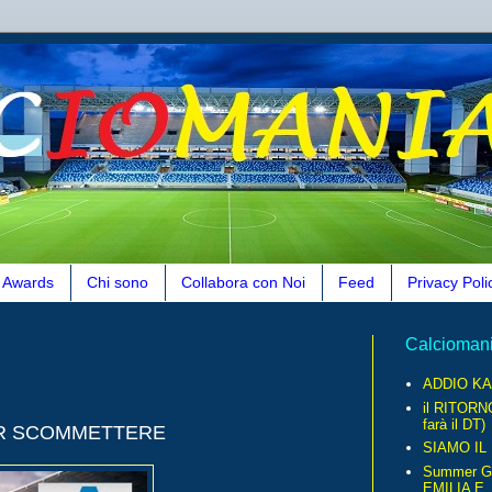
Awards
Chi sono
Collabora con Noi
Feed
Privacy Poli
Calcioman
ADDIO KA
il RITORN
farà il DT)
ER SCOMMETTERE
SIAMO IL
Summer G
EMILIA E..