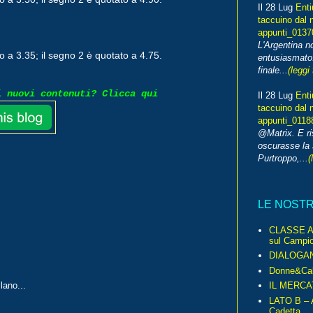
Il 28 Lug
Enti
taccuino dal 
appunti_013
L'Argentina 
o a 3.35; il segno 2 è quotato a 4.75.
entusiasmato
finale...
(leggi 
i nuovi contenuti? Clicca qui
Il 28 Lug
Enti
taccuino dal 
appunti_0118
@Matrix. E ri
oscurasse la 
Purtroppo,...
(
LE NOST
CLASSE A 
sul Campio
DIALOGA
Donne&Cal
IL MERCA
lano...
LATO B – A
Cadetta