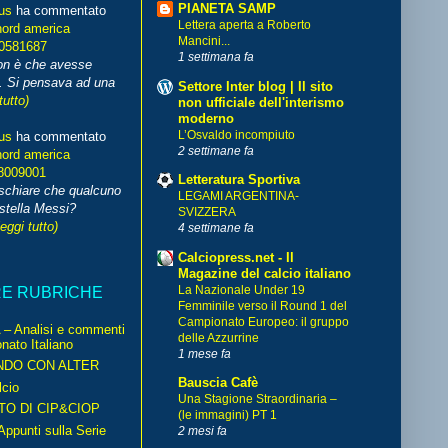
PIANETA SAMP
us
ha commentato
Lettera aperta a Roberto
nord america
Mancini...
70581687
1 settimana fa
non è che avesse
. Si pensava ad una
Settore Inter blog | Il sito
tutto)
non ufficiale dell'interismo
moderno
L’Osvaldo incompiuto
us
ha commentato
2 settimane fa
nord america
8009001
Letteratura Sportiva
schiare che qualcuno
LEGAMI ARGENTINA-
stella Messi?
SVIZZERA
leggi tutto)
4 settimane fa
Calciopress.net - Il
Magazine del calcio italiano
La Nazionale Under 19
RE RUBRICHE
Femminile verso il Round 1 del
Campionato Europeo: il gruppo
– Analisi e commenti
delle Azzurrine
nato Italiano
1 mese fa
NDO CON ALTER
Bauscia Cafè
cio
Una Stagione Straordinaria –
TO DI CIP&CIOP
(le immagini) PT 1
ppunti sulla Serie
2 mesi fa