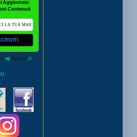
i Aggiornato
ovi Contenuti
SCRIVITI
by
SU