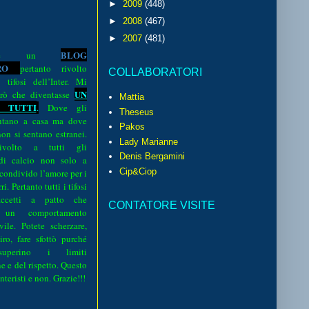
►
2009
(448)
►
2008
(467)
►
2007
(481)
BLOG
o è un
R
O
pertanto rivolto
COLLABORATORI
i tifosi dell’Inter. Mi
UN
rò che diventasse
Mattia
 TUTTI
.
Dove gli
Theseus
sentano a casa ma dove
Pakos
 non si sentano estranei.
Lady Marianne
volto a tutti gli
Denis Bergamini
 di calcio non solo a
Cip&Ciop
 condivido l’amore per i
i. Pertanto tutti i tifosi
ccetti a patto che
CONTATORE VISITE
 un comportamento
vile. Potete scherzare,
iro, fare sfottò purché
perino i limiti
e e del rispetto. Questo
interisti e non. Grazie!!!