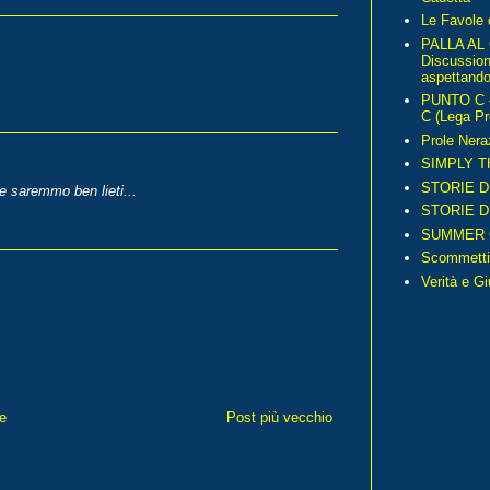
Le Favole 
PALLA AL
Discussio
aspettando 
PUNTO C – 
C (Lega Pr
Prole Nera
SIMPLY T
STORIE D
e saremmo ben lieti...
STORIE D
SUMMER 
Scommetti
Verità e G
e
Post più vecchio