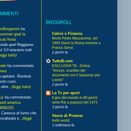
OMMENTI
BROGROLL
isBergamini
ha
Calcio e Finanza
summer goal la
Morto Pietro Mezzaroma, nel
cao festa
1993 rilevò la Roma insieme a
corda quel Reggiana-
Franco Sensi
l 3-0 eravamo tutti
2 giorni fa
leggi tutto)
TuttoB.com
hele
ha commentato
ESCLUSIVA TB - Schira:
"Arezzo, scambio dei
franz
documenti con il Sassuolo per
capitano. Resterai
Leone"
stri cuori.
2 giorni fa
ltre...
(leggi tutto)
La Tv per sport
us
ha commentato
Il giro del mondo in 80 giorni:
nord america
serie Rai a pupazzi del 1972
3 giorni fa
99055325
i Caressa di turno che
Storie di Premier
ovalutata e...
(leggi
hello world
1 settimana fa