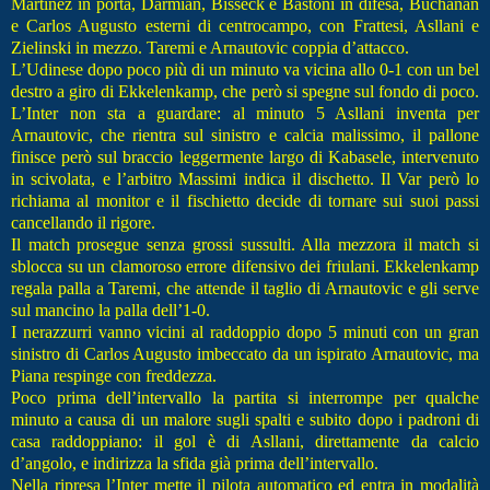
Martinez in porta, Darmian, Bisseck e Bastoni in difesa, Buchanan
e Carlos Augusto esterni di centrocampo, con Frattesi, Asllani e
Zielinski in mezzo. Taremi e Arnautovic coppia d’attacco.
L’Udinese dopo poco più di un minuto va vicina allo 0-1 con un bel
destro a giro di Ekkelenkamp, che però si spegne sul fondo di poco.
L’Inter non sta a guardare: al minuto 5 Asllani inventa per
Arnautovic, che rientra sul sinistro e calcia malissimo, il pallone
finisce però sul braccio leggermente largo di Kabasele, intervenuto
in scivolata, e l’arbitro Massimi indica il dischetto. Il Var però lo
richiama al monitor e il fischietto decide di tornare sui suoi passi
cancellando il rigore.
Il match prosegue senza grossi sussulti. Alla mezzora il match si
sblocca su un clamoroso errore difensivo dei friulani. Ekkelenkamp
regala palla a Taremi, che attende il taglio di Arnautovic e gli serve
sul mancino la palla dell’1-0.
I nerazzurri vanno vicini al raddoppio dopo 5 minuti con un gran
sinistro di Carlos Augusto imbeccato da un ispirato Arnautovic, ma
Piana respinge con freddezza.
Poco prima dell’intervallo la partita si interrompe per qualche
minuto a causa di un malore sugli spalti e subito dopo i padroni di
casa raddoppiano: il gol è di Asllani, direttamente da calcio
d’angolo, e indirizza la sfida già prima dell’intervallo.
Nella ripresa l’Inter mette il pilota automatico ed entra in modalità