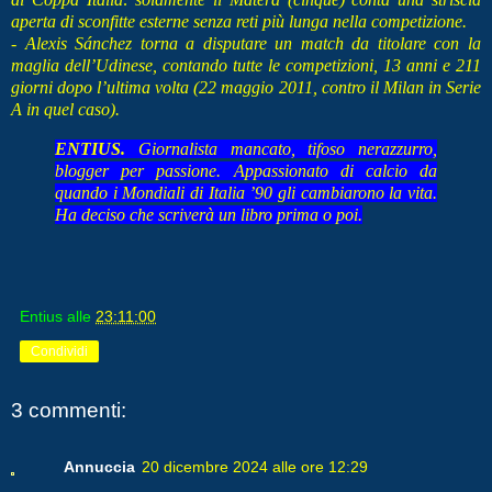
aperta di sconfitte esterne senza reti più lunga nella competizione.
- Alexis Sánchez torna a disputare un match da titolare con la
maglia dell’Udinese, contando tutte le competizioni, 13 anni e 211
giorni dopo l’ultima volta (22 maggio 2011, contro il Milan in Serie
A in quel caso).
ENTIUS.
Giornalista mancato, tifoso nerazzurro,
blogger per passione. Appassionato di calcio da
quando i Mondiali di Italia ’90 gli cambiarono la vita.
Ha deciso che scriverà un libro prima o poi.
Entius
alle
23:11:00
Condividi
3 commenti:
Annuccia
20 dicembre 2024 alle ore 12:29