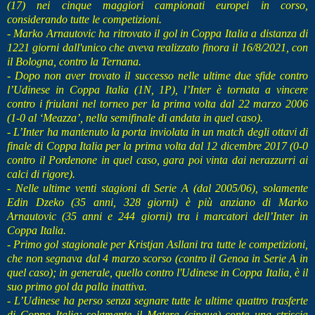
(17) nei cinque maggiori campionati europei in corso,
considerando tutte le competizioni.
- Marko Arnautovic ha ritrovato il gol in Coppa Italia a distanza di
1221 giorni dall'unico che aveva realizzato finora il 16/8/2021, con
il Bologna, contro la Ternana.
- Dopo non aver trovato il successo nelle ultime due sfide contro
l’Udinese in Coppa Italia (1N, 1P), l’Inter è tornata a vincere
contro i friulani nel torneo per la prima volta dal 22 marzo 2006
(1-0 al ‘Meazza’, nella semifinale di andata in quel caso).
- L’Inter ha mantenuto la porta inviolata in un match degli ottavi di
finale di Coppa Italia per la prima volta dal 12 dicembre 2017 (0-0
contro il Pordenone in quel caso, gara poi vinta dai nerazzurri ai
calci di rigore).
- Nelle ultime venti stagioni di Serie A (dal 2005/06), solamente
Edin Dzeko (35 anni, 328 giorni) è più anziano di Marko
Arnautovic (35 anni e 244 giorni) tra i marcatori dell’Inter in
Coppa Italia.
- Primo gol stagionale per Kristjan Asllani tra tutte le competizioni,
che non segnava dal 4 marzo scorso (contro il Genoa in Serie A in
quel caso); in generale, quello contro l'Udinese in Coppa Italia, è il
suo primo gol da palla inattiva.
- L’Udinese ha perso senza segnare tutte le ultime quattro trasferte
di Coppa Italia: solamente il Matera (cinque) conta una striscia