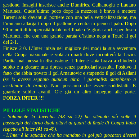
gestione, Inzaghi inserisce anche Dumfries, Calhanoglu e Lautaro
Martinez. Quest’ultimo poco dopo la mezzora è bravo a mettere
Taremi solo davanti al portiere con una bella verticalizzazione, ma
l’iraniano allarga troppo il piattone e centra in pieno il palo. Dopo
90 minuti di inoperosità totale nel finale c’è gloria anche per Josep
Martinez, che con una grande parata d’istinto nega a Touré il gol
del 2-1.
Finisce 2-0. L’Inter inizia nel migliore dei modi la sua avventura
nella Coppa nazionale e vola ai quarti dove incontrerà la Lazio.
Partita mai messa in discussione. L’Inter è stata brava a chiuderla
subito e a giocare una ripresa senza particolari sussulti. Positivo il
fatto che abbia trovato il gol Arnautovic e stupendo il gol di Asllani
(
se lo avesse segnato qualcun altro, i giornalisti starebbero a
lecchinare di brutto
). Non possiamo che essere soddisfatti. E
guardare subito avanti. C’è già un altro impegno alle porte.
FORZA INTER !!!
PILLOLE STATISTICHE
- Solamente la Juventus (43 su 52) ha ottenuto più volte il
passaggio del turno dagli ottavi ai quarti di finale di Coppa Italia
rispetto all’Inter (41 su 49).
- L'Inter è la squadra che ha mandato in gol più giocatori diversi