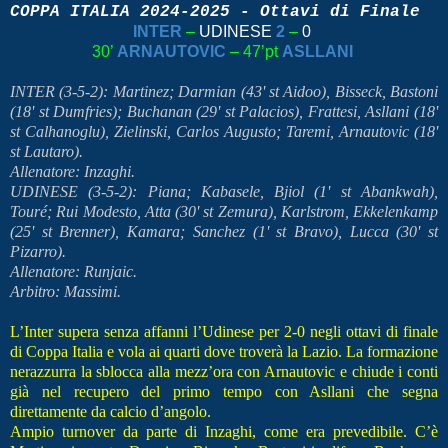
COPPA ITALIA 2024-2025 - Ottavi di Finale
INTER
–
UDINESE
2
–
0
30’
ARNAUTOVIC
– 47’pt
ASLLANI
INTER (3-5-2): Martinez; Darmian (43' st Aidoo), Bisseck, Bastoni
(18' st Dumfries); Buchanan (29' st Palacios), Frattesi, Asllani (18'
st Calhanoglu), Zielinski, Carlos Augusto; Taremi, Arnautovic (18'
st Lautaro).
Allenatore: Inzaghi.
UDINESE (3-5-2): Piana; Kabasele, Bjiol (1' st Abankwah),
Touré; Rui Modesto, Atta (30' st Zemura), Karlstrom, Ekkelenkamp
(25' st Brenner), Kamara; Sanchez (1' st Bravo), Lucca (30' st
Pizarro).
Allenatore: Runjaic.
Arbitro: Massimi.
L’Inter supera senza affanni l’Udinese per 2-0 negli ottavi di finale
di Coppa Italia e vola ai quarti dove troverà la Lazio. La formazione
nerazzurra la sblocca alla mezz’ora con Arnautovic e chiude i conti
già nel recupero del primo tempo con Asllani che segna
direttamente da calcio d’angolo.
Ampio turnover da parte di Inzaghi, come era prevedibile. C’è