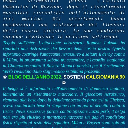
esami strumentali presso l’Istituto
Humanitas di Rozzano, dopo il risentimento
muscolare riscontrato nell’allenamento di
ieri mattina. Gli accertamenti hanno
evidenziato una distrazione dei flessori
della coscia sinistra. Le sue condizioni
saranno rivalutate la prossima settimana.
Tegola sull’Inter. L’attaccante nerazzurro Romelu Lukaku ha
riportato una distrazione dei flessori della coscia destra. Questo
infortunio costringe l'attaccante nerazzurro a saltare il derby contro
il Milan, in programma sabato tre settembre, e l'esordio stagionale
in Champions contro il Bayern Monaco previsto per il 7 settembre.
Verrà rivalutato dallo staff medico settimana prossima.
⚽
BLOG DELL'ANNO 2022.
SOSTIENI
CALCIOMANIA 90
⚽
Il belga si è infortunato nell'allenamento di domenica mattina,
lamentando un risentimento muscolare. Il giocatore nerazzurro,
rientrato alla base dopo la deludente seconda parentesi al Chelsea,
aveva cominciato bene la stagione con un gol al debutto contro il
Lecce. Nelle successive partite contro Spezia e Lazio però, il belga
non era più riuscito a mantenere nascosto un gap di condizione
fisica rispetto al resto della squadra. Milan e Bayern sono solo gli