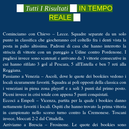
📺
📺
IN TEMPO
Tutti I Risultati
REALE
📺
Cominciamo con Chievo – Lecce. Squadre separate da un solo
punto in classifica che giocheranno col coltello fra i denti vista la
posta in palio altissima. Padroni di casa che hanno interrotto la
striscia di vittorie con un pareggio a Udine contro Pordenone. I
pugliesi invece sono scatenati e arrivano da 3 vittorie consecutive in
cui hanno rifilato 3 gol al Pescara, 5 all'Entella e ben 7 reti alla
Reggiana.
Passiamo a Venezia – Ascoli, dove le quote dei bookiies vedono i
locali sicuramente favoriti. Squadra ai poli opposti della classica con
i veneziani in piena zona playoff e a soli 3 punti dal primo posto.
Piceni invece in crisi totale con appena 5 punti conquistati.
Eccoci a Empoli – Vicenza, partita per la quale i bookies danno
nettamente favoriti i locali. Ospiti che hanno trovato la prima vittoria
in campionato nello scorso turno contro la Cremonese. Toscani
invece, bloccati 2-2 dal Cittadella.
Arriviamo a Brescia – Frosinone. Le quote dei bookies sono