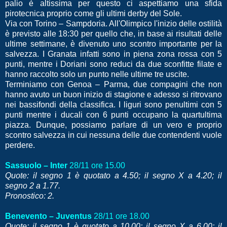
palio è altissima per questo ci aspettiamo una sfida
pirotecnica proprio come gli ultimi derby del Sole.
Via con Torino – Sampdoria. All'Olimpico l'inizio delle ostilità
è previsto alle 18:30 per quello che, in base ai risultati delle
ultime settimane, è divenuto uno scontro importante per la
salvezza. I Granata infatti sono in piena zona rossa con 5
punti, mentre i Doriani sono reduci da due sconfitte filate e
hanno raccolto solo un punto nelle ultime tre uscite.
Terminiamo con Genoa – Parma, due compagini che non
hanno avuto un buon inizio di stagione e adesso si ritrovano
nei bassifondi della classifica. I liguri sono penultimi con 5
punti mentre i ducali con 6 punti occupano la quartultima
piazza. Dunque, possiamo parlare di un vero e proprio
scontro salvezza in cui nessuna delle due contendenti vuole
perdere.
Sassuolo – Inter
28/11 ore 15.00
Quote: il segno 1 è quotato a 4.50; il segno X a 4.20; il
segno 2 a 1.77.
Pronostico: 2.
Benevento – Juventus
28/11 ore 18.00
Quote: il segno 1 è quotato a 10.00; il segno X a 6.00; il