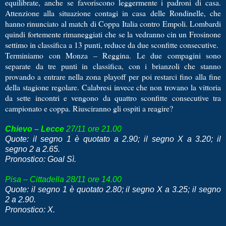
equilibrate, anche se favoriscono leggermente i padroni di casa.
Attenzione alla situazione contagi in casa delle Rondinelle, che
hanno rinunciato al match di Coppa Italia contro Empoli. Lombardi
quindi fortemente rimaneggiati che se la vedranno cin un Frosinone
settimo in classifica a 13 punti, reduce da due sconfitte consecutive.
Terminiamo con Monza – Reggina. Le due compagini sono
separate da tre punti in classifica, con i brianzoli che stanno
provando a entrare nella zona playoff per poi restarci fino alla fine
della stagione regolare. Calabresi invece che non trovano la vittoria
da sette incontri e vengono da quattro sconfitte consecutive tra
campionato e coppa. Riusciranno gli ospiti a reagire?
Chievo – Lecce
27/11 ore 21.00
Quote: il segno 1 è quotato a 2.90; il segno X a 3.20; il
segno 2 a 2.65.
Pronostico: Goal Sì.
Pisa – Cittadella 28/11 ore 14.00
Quote: il segno 1 è quotato 2.80; il segno X a 3.25; il segno
2 a 2.90.
Pronostico: X.