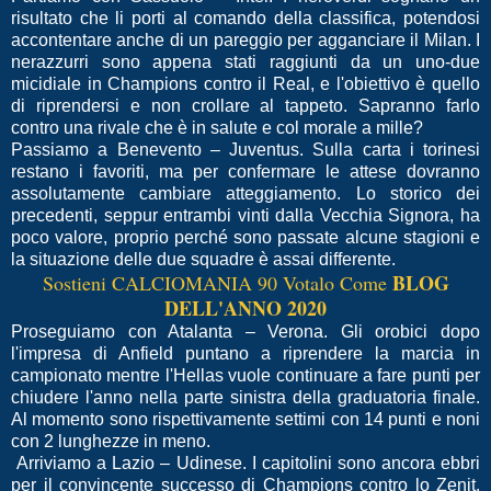
risultato che li porti al comando della classifica, potendosi
accontentare anche di un pareggio per agganciare il Milan. I
nerazzurri sono appena stati raggiunti da un uno-due
micidiale in Champions contro il Real, e l'obiettivo è quello
di riprendersi e non crollare al tappeto. Sapranno farlo
contro una rivale che è in salute e col morale a mille?
Passiamo a Benevento – Juventus. Sulla carta i torinesi
restano i favoriti, ma per confermare le attese dovranno
assolutamente cambiare atteggiamento. Lo storico dei
precedenti, seppur entrambi vinti dalla Vecchia Signora, ha
poco valore, proprio perché sono passate alcune stagioni e
la situazione delle due squadre è assai differente.
BLOG
Sostieni
CALCIOMANIA 90
Votalo Come
DELL'ANNO 2020
Proseguiamo con Atalanta – Verona. Gli orobici dopo
l'impresa di Anfield puntano a riprendere la marcia in
campionato mentre l'Hellas vuole continuare a fare punti per
chiudere l'anno nella parte sinistra della graduatoria finale.
Al momento sono rispettivamente settimi con 14 punti e noni
con 2 lunghezze in meno.
Arriviamo a Lazio – Udinese. I capitolini sono ancora ebbri
per il convincente successo di Champions contro lo Zenit,