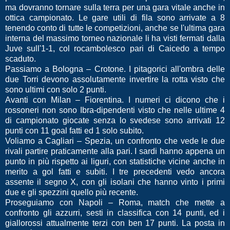
ma dovranno tornare sulla terra per una gara vitale anche in
ottica campionato. Le gare utili di fila sono arrivate a 8
tenendo conto di tutte le competizioni, anche se l'ultima gara
interna del massimo torneo nazionale li ha visti fermati dalla
Juve sull'1-1, col rocambolesco pari di Caicedo a tempo
scaduto.
Passiamo a Bologna – Crotone. I pitagorici all'ombra delle
due Torri devono assolutamente invertire la rotta visto che
sono ultimi con solo 2 punti.
Avanti con Milan – Fiorentina. I numeri ci dicono che i
rossoneri non sono Ibra-dipendenti visto che nelle ultime 4
di campionato giocate senza lo svedese sono arrivati 12
punti con 11 goal fatti ed 1 solo subito.
Voliamo a Cagliari – Spezia, un confronto che vede le due
rivali partire praticamente alla pari. I sardi hanno appena un
punto in più rispetto ai liguri, con statistiche vicine anche in
merito a gol fatti e subiti. I tre precedenti vedo ancora
assente il segno X, con gli isolani che hanno vinto i primi
due e gli spezzini quello più recente.
Proseguiamo con Napoli – Roma, match che mette a
confronto gli azzurri, sesti in classifica con 14 punti, ed i
giallorossi attualmente terzi con ben 17 punti. La posta in