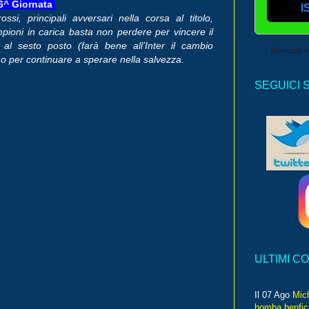
36^ Giornata
I
si, principali avversari nella corsa al titolo,
mpioni in carica basta non perdere per vincere il
 al sesto posto (farà bene all’Inter il cambio
Powered 
mo per continuare a sperare nella salvezza.
SEGUICI 
ULTIMI C
Il 07 Ago
Mic
bomba benfica