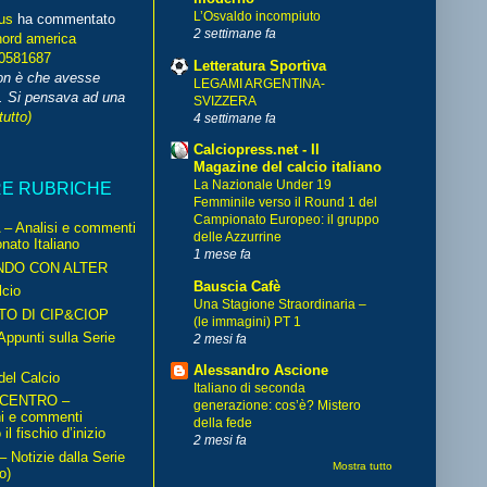
L’Osvaldo incompiuto
us
ha commentato
2 settimane fa
nord america
70581687
Letteratura Sportiva
non è che avesse
LEGAMI ARGENTINA-
. Si pensava ad una
SVIZZERA
tutto)
4 settimane fa
Calciopress.net - Il
Magazine del calcio italiano
La Nazionale Under 19
RE RUBRICHE
Femminile verso il Round 1 del
Campionato Europeo: il gruppo
– Analisi e commenti
delle Azzurrine
nato Italiano
1 mese fa
NDO CON ALTER
Bauscia Cafè
cio
Una Stagione Straordinaria –
TO DI CIP&CIOP
(le immagini) PT 1
ppunti sulla Serie
2 mesi fa
Alessandro Ascione
del Calcio
Italiano di seconda
 CENTRO –
generazione: cos’è? Mistero
ni e commenti
della fede
il fischio d’inizio
2 mesi fa
Notizie dalla Serie
Mostra tutto
o)