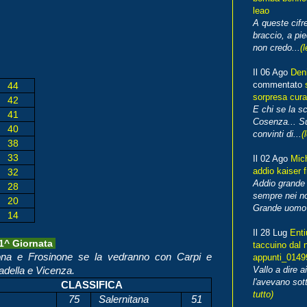
leao
A queste cifre
braccio, a pie
non credo...
(l
Il 06 Ago
Den
commentato
44
sorpresa cura
42
E chi se la s
41
Cosenza... Su
40
convinti di...
(
38
33
Il 02 Ago
Mic
addio kaiser 
32
Addio grande 
28
sempre nei no
20
Grande uomo o
14
Il 28 Lug
Enti
41^ Giornata
taccuino dal 
rona e Frosinone se la vedranno con Carpi e
appunti_014
Vallo a dire a
adella e Vicenza.
l'avevano sott
CLASSIFICA
tutto)
75
Salernitana
51