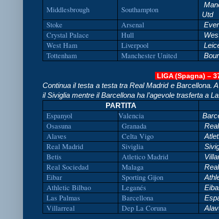
Manc
Middlesbrough
Southampton
Utd
Stoke
Arsenal
Ever
Crystal Palace
Hull
West
West Ham
Liverpool
Leic
Tottenham
Manchester United
Bour
LIGA (Spagna) – 3
Continua il testa a testa tra Real Madrid e Barcellona.
il Siviglia mentre il Barcellona ha l’agevole trasferta a L
PARTITA
Espanyol
Valencia
Barc
Osasuna
Granada
Real
Alaves
Celta Vigo
Atlet
Real Madrid
Siviglia
Sivig
Betis
Atletico Madrid
Villa
Real Sociedad
Malaga
Real
Eibar
Sporting Gijon
Athle
Athletic Bilbao
Leganés
Eiba
Las Palmas
Barcellona
Espa
Villarreal
Dep La Coruna
Alav