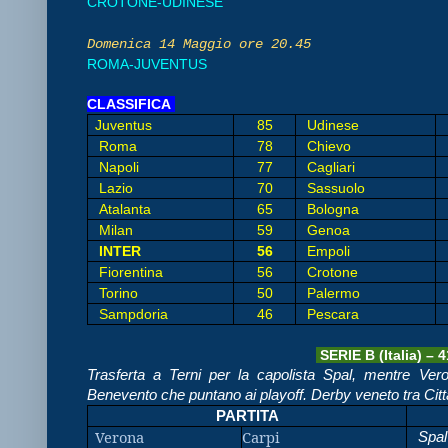
CROTONE-UDINESE
Domenica 14 Maggio ore 20.45
ROMA-JUVENTUS
CLASSIFICA
Juventus
85
Udinese
Roma
78
Chievo
Napoli
77
Cagliari
Lazio
70
Sassuolo
Atalanta
65
Bologna
Milan
59
Genoa
INTER
56
Empoli
Fiorentina
56
Crotone
Torino
50
Palermo
Sampdoria
46
Pescara
SERIE B (Italia) – 
Trasferta a Terni per la capolista Spal, mentre Ve
Benevento che puntano ai playoff. Derby veneto tra Citt
PARTITA
Verona
Carpi
Spal