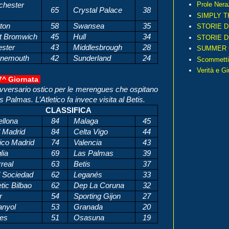
Prole Nera
hester
65
Crystal Palace
38
SIMPLY T
ton
58
Swansea
35
STORIE D
 Bromwich
45
Hull
34
STORIE D
ester
43
Middlesbrough
28
SUMMER 
nemouth
42
Sunderland
24
Scommetti
Verità e G
7^ Giornat
a
 Avversario ostico per le merengues che ospitano
as Palmas. L’Atletico fa invece visita al Betis.
CLASSIFICA
ellona
84
Malaga
45
 Madrid
84
Celta Vigo
44
ico Madrid
74
Valencia
43
lia
69
Las Palmas
39
rreal
63
Betis
37
 Sociedad
62
Leganés
33
tic Bilbao
62
Dep La Coruna
32
r
54
Sporting Gijon
27
nyol
53
Granada
20
es
51
Osasuna
19