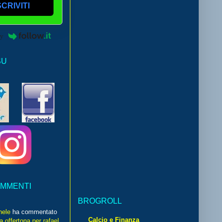
SCRIVITI
by
SU
OMMENTI
BROGROLL
hele
ha commentato
Calcio e Finanza
 offertona per rafael