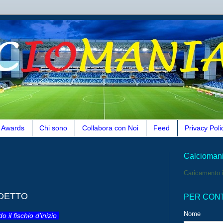
Awards
Chi sono
Collabora con Noi
Feed
Privacy Poli
Calcioman
Caricamento i
UDETTO
PER CON
Nome
 il fischio d’inizio