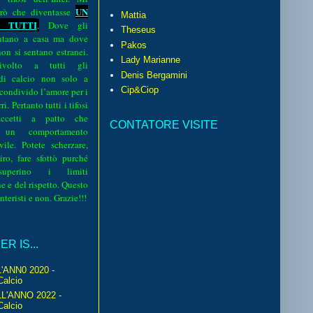
UN
rò che diventasse
Mattia
 TUTTI
.
Dove gli
Theseus
sentano a casa ma dove
Pakos
 non si sentano estranei.
Lady Marianne
volto a tutti gli
Denis Bergamini
 di calcio non solo a
Cip&Ciop
 condivido l’amore per i
i. Pertanto tutti i tifosi
ccetti a patto che
CONTATORE VISITE
 un comportamento
vile. Potete scherzare,
iro, fare sfottò purché
perino i limiti
e e del rispetto. Questo
interisti e non. Grazie!!!
R IS...
'ANN0 2020 -
Calcio
L'ANNO 2022 -
Calcio