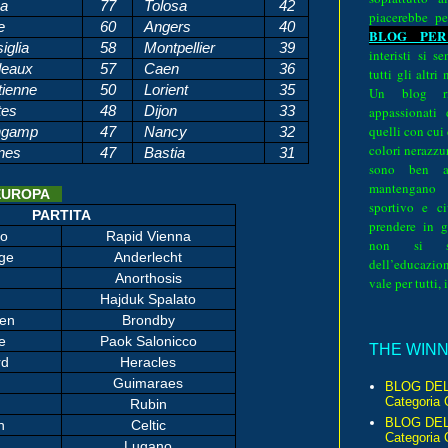
a
77
Tolosa
42
piacerebbe pe
e
60
Angers
40
BLOG PER
iglia
58
Montpellier
39
interisti si 
eaux
57
Caen
36
tutti gli altri
tienne
50
Lorient
35
Un blog ri
tes
48
Dijon
33
appassionati
quelli con cui
ngamp
47
Nancy
32
colori nerazzurr
nes
47
Bastia
31
sono ben a
mantengano
L’EUROPA
sportivo e ci
PARTITA
prendere in g
go
Rapid Vienna
non si su
ge
Anderlecht
dell’educazion
Anorthosis
vale per tutti, 
Hajduk Spalato
en
Brondby
e
Paok Salonicco
THE WINNE
rd
Heracles
Guimaraes
BLOG DEL
Categoria 
Rubin
BLOG DEL
n
Celtic
Categoria 
Lugano