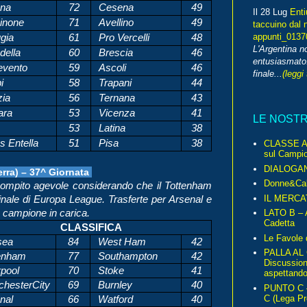
na
72
Cesena
49
Il 28 Lug
Enti
inone
71
Avellino
49
taccuino dal 
appunti_013
gia
61
Pro Vercelli
48
L'Argentina 
della
60
Brescia
46
entusiasmato
vento
59
Ascoli
46
finale...
(leggi 
i
58
Trapani
44
ia
56
Ternana
43
ara
53
Vicenza
41
LE NOST
53
Latina
38
s Entella
51
Pisa
38
CLASSE A 
sul Campio
DIALOGA
rra) – 37^ Giornata
Donne&Cal
 Compito agevole considerando che il Tottenham
IL MERCA
finale di Europa League. Trasferte per Arsenal e
ex campione in carica.
LATO B – A
Cadetta
CLASSIFICA
Le Favole 
sea
84
West Ham
42
PALLA AL
enham
77
Southampton
42
Discussio
rpool
70
Stoke
41
aspettando 
hesterCity
69
Burnley
40
PUNTO C – 
C (Lega Pr
nal
66
Watford
40