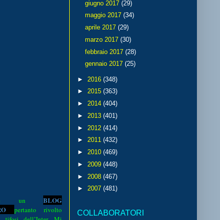
giugno 2017
(29)
maggio 2017
(34)
aprile 2017
(29)
marzo 2017
(30)
febbraio 2017
(28)
gennaio 2017
(25)
►
2016
(348)
►
2015
(363)
►
2014
(404)
►
2013
(401)
►
2012
(414)
►
2011
(432)
►
2010
(469)
►
2009
(448)
►
2008
(467)
►
2007
(481)
BLOG
o è un
R
O
pertanto rivolto
COLLABORATORI
i tifosi dell’Inter. Mi