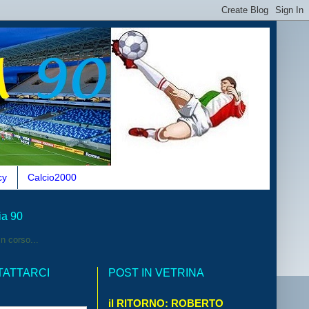
cy
Calcio2000
ia 90
n corso...
TATTARCI
POST IN VETRINA
il RITORNO: ROBERTO