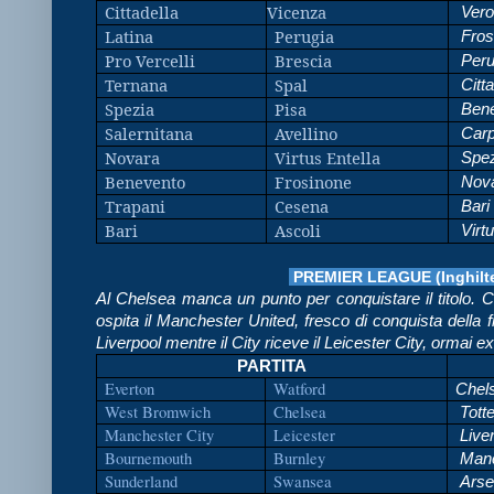
Cittadella
Vicenza
Vero
Latina
Perugia
Fros
Pro Vercelli
Brescia
Peru
Ternana
Spal
Citta
Spezia
Pisa
Bene
Salernitana
Avellino
Carp
Novara
Virtus Entella
Spez
Benevento
Frosinone
Nov
Trapani
Cesena
Bari
Bari
Ascoli
Virtu
PREMIER LEAGUE (Inghilte
Al Chelsea manca un punto per conquistare il titolo.
ospita il Manchester United, fresco di conquista della 
Liverpool mentre il City riceve il Leicester City, ormai 
PARTITA
Everton
Watford
Chel
West Bromwich
Chelsea
Tott
Manchester City
Leicester
Live
Bournemouth
Burnley
Manc
Sunderland
Swansea
Arse