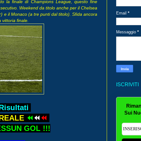
to la finale di Champions League, questo fine
secutivo. Weekend da titolo anche per il Chelsea
Email
*
e il Monaco (a tre punti dal titolo). Sfida ancora
ittoria finale.
Messaggio
*
ISCRIVITI
Riman
 Risultati
Sui Nu
 REALE
⏪
⏪
⏪
SSUN GOL !!!