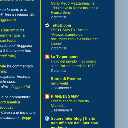
Morto Pietro Mezzaroma, nel
1993 rilevò la Roma insieme a
 ce lo porto io in
Franco Sensi
di, fino a Lisbona. Ma
2 giorni fa
eggi tutto)
TuttoB.com
isBergamini
ha
ESCLUSIVA TB - Schira:
"Arezzo, scambio dei
summer goal la
documenti con il Sassuolo per
cao festa
Leone"
corda quel Reggiana-
2 giorni fa
l 3-0 eravamo tutti
leggi tutto)
La Tv per sport
Il giro del mondo in 80 giorni:
hele
ha commentato
serie Rai a pupazzi del 1972
3 giorni fa
franz
capitano. Resterai
Storie di Premier
stri cuori.
hello world
ltre...
(leggi tutto)
1 settimana fa
PIANETA SAMP
us
ha commentato
Lettera aperta a Roberto
nord america
Mancini...
99055325
1 settimana fa
i Caressa di turno che
ovalutata e...
(leggi
Settore Inter blog | Il sito
non ufficiale dell'interismo
moderno