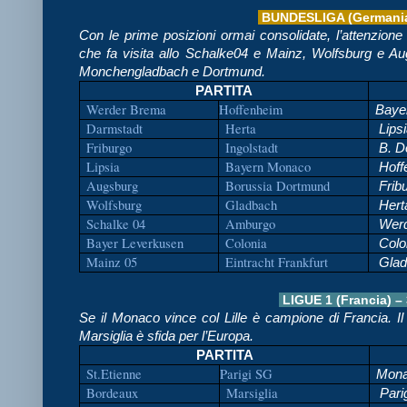
BUNDESLIGA (Germania)
Con le prime posizioni ormai consolidate, l’attenzion
che fa visita allo Schalke04 e Mainz, Wolfsburg e Au
Monchengladbach e Dortmund.
PARTITA
Werder Brema
Hoffenheim
Baye
Darmstadt
Herta
Lips
Friburgo
Ingolstadt
B. D
Lipsia
Bayern Monaco
Hoff
Augsburg
Borussia Dortmund
Frib
Wolfsburg
Gladbach
Hert
Schalke 04
Amburgo
Werd
Bayer Leverkusen
Colonia
Colo
Mainz 05
Eintracht Frankfurt
Glad
LIGUE 1 (Francia) –
Se il Monaco vince col Lille è campione di Francia. I
Marsiglia è sfida per l’Europa.
PARTITA
St.Etienne
Parigi SG
Mon
Bordeaux
Marsiglia
Pari