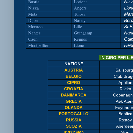
Bastia
Lorient
Nizz
Nizza
Angers
Lion
Metz
Tolosa
Mars
Dijon
Nancy
Bord
Monaco
Lille
St.E
Nantes
Guingamp
Nan
Caen
Rennes
Gui
Montpellier
Lione
Ren
IN GIRO PER 
NAZIONE
AUSTRIA
Salisbur
BELGIO
Club Brug
CIPRO
Apollon
CROAZIA
Rijeka
DANIMARCA
Copenagh
GRECIA
Aek Aten
OLANDA
Feyenoo
PORTOGALLO
Benfica
RUSSIA
Rostov
SCOZIA
Aberdee
SVIZZERA
Sion