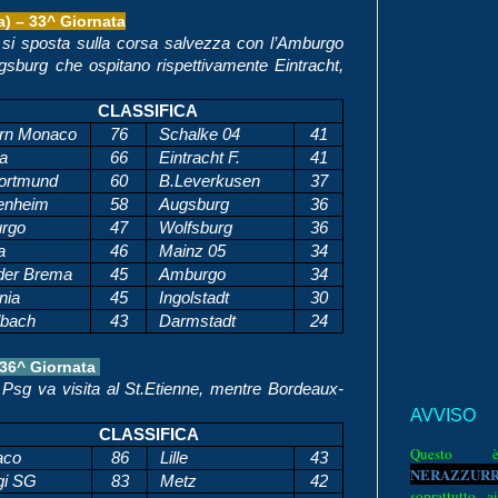
 – 33^ Giornata
e si sposta sulla corsa salvezza con l’Amburgo
gsburg che ospitano rispettivamente Eintracht,
CLASSIFICA
rn Monaco
76
Schalke 04
41
ia
66
Eintracht F.
41
ortmund
60
B.Leverkusen
37
enheim
58
Augsburg
36
urgo
47
Wolfsburg
36
a
46
Mainz 05
34
er Brema
45
Amburgo
34
nia
45
Ingolstadt
30
bach
43
Darmstadt
24
 36^ Giornata
l Psg va visita al St.Etienne, mentre Bordeaux-
AVVISO
CLASSIFICA
Quest
aco
86
Lille
43
N
E
R
A
Z
Z
U
R
gi SG
83
Metz
42
soprattutto a