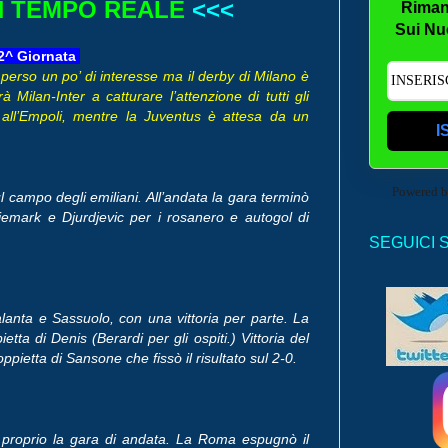
 IN TEMPO REALE
<<<
Riman
Sui Nu
22^ Giornata
ha perso un po’ di interesse ma il derby di Milano è
ilan-Inter a catturare l’attenzione di tutti gli
e all’Empoli, mentre la Juventus è attesa da un
I
Powered 
 campo degli emiliani. All’andata la gara terminò
Hiljemark e Djurdjevic per i rosanero e autogol di
SEGUICI 
lanta e Sassuolo, con una vittoria per parte. La
tta di Denis (Berardi per gli ospiti.) Vittoria del
pietta di Sansone che fissò il risultato sul 2-0.
e proprio la gara di andata. La Roma espugnò il