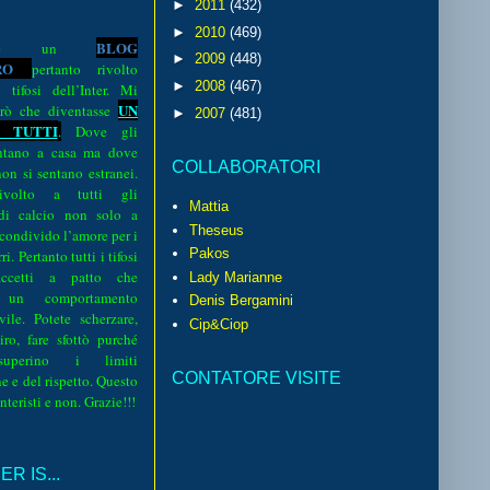
►
2011
(432)
►
2010
(469)
BLOG
o è un
►
2009
(448)
R
O
pertanto rivolto
►
2008
(467)
i tifosi dell’Inter. Mi
UN
rò che diventasse
►
2007
(481)
 TUTTI
.
Dove gli
sentano a casa ma dove
COLLABORATORI
 non si sentano estranei.
volto a tutti gli
Mattia
 di calcio non solo a
Theseus
 condivido l’amore per i
Pakos
i. Pertanto tutti i tifosi
ccetti a patto che
Lady Marianne
 un comportamento
Denis Bergamini
vile. Potete scherzare,
Cip&Ciop
iro, fare sfottò purché
perino i limiti
CONTATORE VISITE
e e del rispetto. Questo
interisti e non. Grazie!!!
R IS...