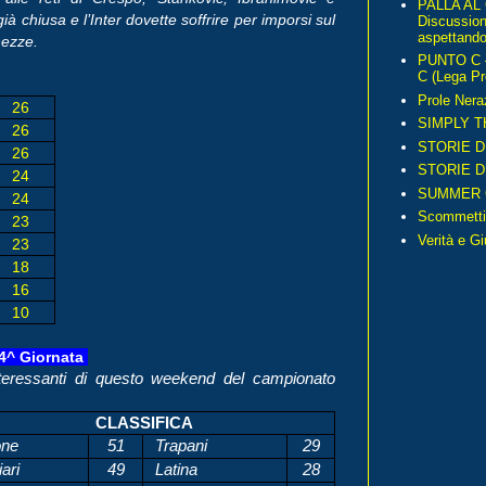
PALLA AL
ià chiusa e l’Inter dovette soffrire per imporsi sul
Discussio
aspettando 
hezze.
PUNTO C – 
C (Lega Pr
Prole Nera
26
SIMPLY T
26
STORIE D
26
STORIE D
24
SUMMER 
24
Scommetti
23
Verità e G
23
18
16
10
24^ Giornata
interessanti di questo weekend del campionato
CLASSIFICA
one
51
Trapani
29
ari
49
Latina
28