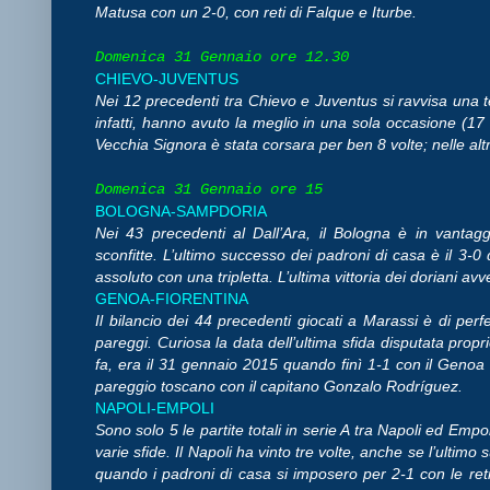
Matusa con un 2-0, con reti di Falque e Iturbe.
Domenica 31 Gennaio ore 12.30
CHIEVO-JUVENTUS
Nei 12 precedenti tra Chievo e Juventus si ravvisa una te
infatti, hanno avuto la meglio in una sola occasione (1
Vecchia Signora è stata corsara per ben 8 volte; nelle altr
Domenica 31 Gennaio ore 15
BOLOGNA-SAMPDORIA
Nei 43 precedenti al Dall’Ara, il Bologna è in vantag
sconfitte. L’ultimo successo dei padroni di casa è il 3-0
assoluto con una tripletta. L’ultima vittoria dei doriani 
GENOA-FIORENTINA
Il bilancio dei 44 precedenti giocati a Marassi è di perf
pareggi. Curiosa la data dell’ultima sfida disputata prop
fa, era il 31 gennaio 2015 quando finì 1-1 con il Genoa i
pareggio toscano con il capitano Gonzalo Rodríguez.
NAPOLI-EMPOLI
Sono solo 5 le partite totali in serie A tra Napoli ed Empo
varie sfide. Il Napoli ha vinto tre volte, anche se l’ultim
quando i padroni di casa si imposero per 2-1 con le reti d