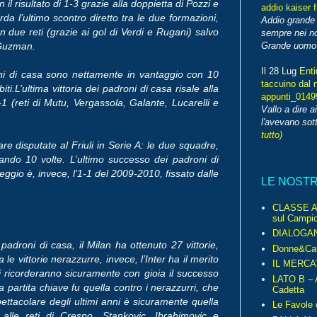
il risultato di 1-3 grazie alla doppietta di Pozzi e
addio kaiser 
rda l’ultimo scontro diretto tra le due formazioni,
Addio grande 
n due reti (grazie ai gol di Verdi e Rugani) salvo
sempre nei no
 Guzman.
Grande uomo o
Il 28 Lug
Enti
oni di casa sono nettamente in vantaggio con 10
taccuino dal 
iti.L’ultima vittoria dei padroni di casa risale alla
appunti_014
 (reti di Mutu, Vergassola, Galante, Lucarelli e
Vallo a dire a
l'avevano sott
tutto)
re disputate al Friuli in Serie A: le due squadre,
iando 10 volte. L’ultimo successo dei padroni di
eggio è, invece, l’1-1 del 2009-2010, fissato dalle
LE NOST
CLASSE A 
sul Campio
DIALOGA
adroni di casa, il Milan ha ottenuto 27 vittorie,
Donne&Cal
e vittorie nerazzurre, invece, l’Inter ha il merito
IL MERCA
eri ricorderanno sicuramente con gioia il successo
LATO B – A
a partita chiave fu quella contro i nerazzurri, che
Cadetta
ettacolare degli ultimi anni è sicuramente quella
Le Favole 
 alle reti di Crespo, Stankovic, Ibrahimovic e