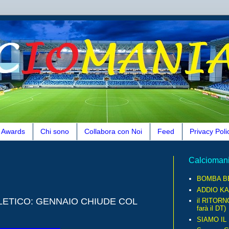
Awards
Chi sono
Collabora con Noi
Feed
Privacy Poli
Calcioman
BOMBA B
ADDIO KA
ATLETICO: GENNAIO CHIUDE COL
il RITORN
farà il DT)
SIAMO IL