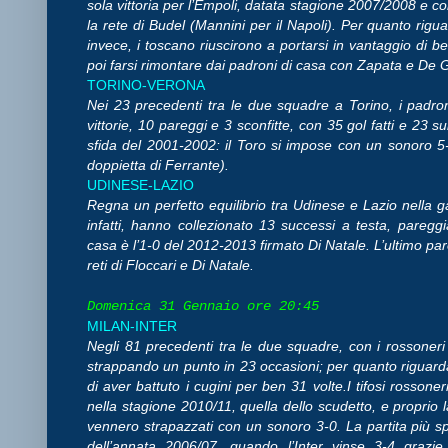
sola vittoria per l’Empoli, datata stagione 2007/2008 e con 
la rete di Budel (Mannini per il Napoli). Per quanto rigua
invece, i toscano riuscirono a portarsi in vantaggio di be
poi farsi rimontare dai padroni di casa con Zapata e De
TORINO-VERONA
Nei 23 precedenti tra le due squadre a Torino, i padr
vittorie, 10 pareggi e 3 sconfitte, con 35 gol fatti e 23 sub
sfida del 2001-2002: il Toro si impose con un sonoro 5-1
doppietta di Ferrante).
UDINESE-LAZIO
Regna un perfetto equilibrio tra Udinese e Lazio nella ga
infatti, hanno collezionato 13 successi a testa, paregg
casa è l’1-0 del 2012-2013 firmato Di Natale. L’ultimo par
reti di Floccari e Di Natale.
Domenica 31 Gennaio ore 20:45
MILAN-INTER
Negli 81 precedenti tra le due squadre, con i rossoneri p
strappando un punto in 23 occasioni; per quanto riguarda l
di aver battuto i cugini per ben 31 volte.I tifosi rosson
nella stagione 2010/11, quella dello scudetto, e proprio l
vennero strapazzati con un sonoro 3-0. La partita più sp
dell’annata 2006/07, quando l’Inter vinse 3-4 grazie