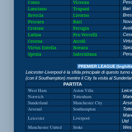
Como
Vicenza
Pesc
Lanciano
Trapani
Bari
Brescia
Livorno
Bres
Pescara
Bari
Nova
Crotone
Perugia
Avell
Latina
Pro Vercelli
Ces
Cesena
Ascoli
Virtu
Virtus Entella
Novara
Spez
Spezia
Salernitana
Peru
PREMIER LEAGUE (Inghilte
Leicester-Liverpool è la sfida principale di questo turno
(con il Southampton) mentre il City fa visita al Sunderla
PARTITA
West Ham
Aston Villa
Leice
Norwich
Tottenham
Manc
Sunderland
Manchester City
Arse
Arsenal
Southampton
Tott
Manc
Leicester
Liverpool
Utd
Manchester United
Stoke
Wes