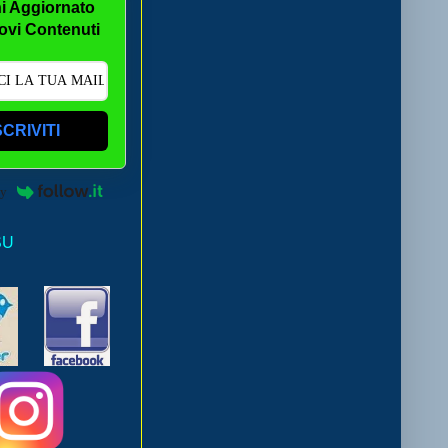
i Aggiornato
ovi Contenuti
SCRIVITI
by
SU