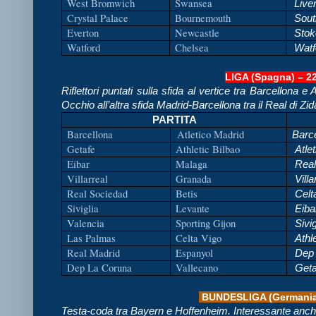
West Bromwich
Swansea
Live
Crystal Palace
Bournemouth
Sout
Everton
Newcastle
Stok
Watford
Chelsea
Watf
LIGA (Spagna) – 2
Riflettori puntati sulla sfida al vertice tra Barcellona e 
Occhio all’altra sfida Madrid-Barcellona tra il Real di Zi
PARTITA
Barcellona
Atletico Madrid
Barc
Getafe
Athletic Bilbao
Atlet
Eibar
Malaga
Real
Villarreal
Granada
Villa
Real Sociedad
Betis
Celt
Siviglia
Levante
Eiba
Valencia
Sporting Gijon
Sivig
Las Palmas
Celta Vigo
Athle
Real Madrid
Espanyol
Dep 
Dep La Coruna
Vallecano
Geta
BUNDESLIGA (Germania)
Testa-coda tra Bayern e Hoffenheim. Interessante an