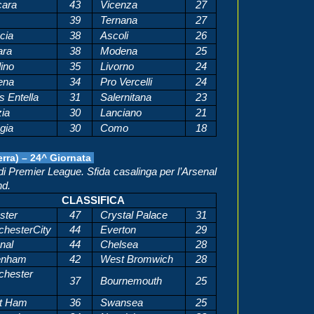
ara
43
Vicenza
27
39
Ternana
27
cia
38
Ascoli
26
ra
38
Modena
25
ino
35
Livorno
24
ena
34
Pro Vercelli
24
s Entella
31
Salernitana
23
ia
30
Lanciano
21
gia
30
Como
18
rra) – 24^ Giornata
 di Premier League. Sfida casalinga per l’Arsenal
nd.
CLASSIFICA
ster
47
Crystal Palace
31
hesterCity
44
Everton
29
nal
44
Chelsea
28
enham
42
West Bromwich
28
hester
37
Bournemouth
25
t Ham
36
Swansea
25