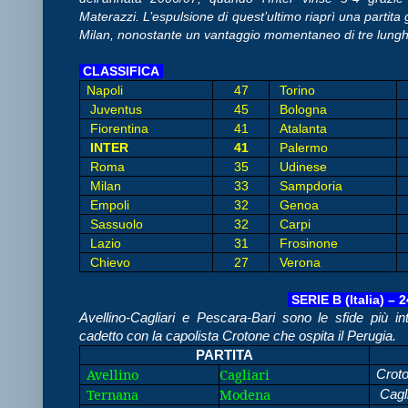
Materazzi. L’espulsione di quest’ultimo riaprì una partita g
Milan, nonostante un vantaggio momentaneo di tre lung
CLASSIFICA
Napoli
47
Torino
Juventus
45
Bologna
Fiorentina
41
Atalanta
INTER
41
Palermo
Roma
35
Udinese
Milan
33
Sampdoria
Empoli
32
Genoa
Sassuolo
32
Carpi
Lazio
31
Frosinone
Chievo
27
Verona
SERIE B (Italia) – 
Avellino-Cagliari e Pescara-Bari sono le sfide più 
cadetto con la capolista Crotone che ospita il Perugia.
PARTITA
Avellino
Cagliari
Crot
Ternana
Modena
Cagli