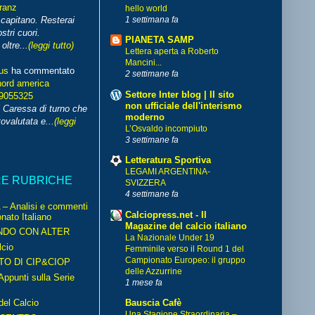
franz
hello world
1 settimana fa
capitano. Resterai
stri cuori.
PIANETA SAMP
ltre...
(leggi tutto)
Lettera aperta a Roberto
Mancini...
us
ha commentato
2 settimane fa
nord america
Settore Inter blog | Il sito
99055325
non ufficiale dell'interismo
i Caressa di turno che
moderno
ovalutata e...
(leggi
L’Osvaldo incompiuto
3 settimane fa
Letteratura Sportiva
LEGAMI ARGENTINA-
RE RUBRICHE
SVIZZERA
4 settimane fa
– Analisi e commenti
Calciopress.net - Il
nato Italiano
Magazine del calcio italiano
NDO CON ALTER
La Nazionale Under 19
cio
Femminile verso il Round 1 del
Campionato Europeo: il gruppo
TO DI CIP&CIOP
delle Azzurrine
ppunti sulla Serie
1 mese fa
del Calcio
Bauscia Cafè
Una Stagione Straordinaria –