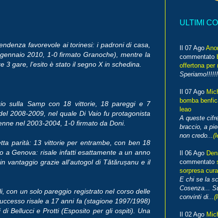
ULTIMI C
ndenza favorevole ai torinesi: i padroni di casa,
Il 07 Ago
Ano
7 gennaio 2010, 1-0 firmato Granoche), mentre la
commentato
e 3 gare, l’esito è stato il segno X in schedina.
offertona per 
Speriamo!!!!!!
Il 07 Ago
Mic
bomba benfica
gio sulla Samp con 18 vittorie, 18 pareggi e 7
leao
 del 2008-2009, nel quale Di Vaio fu protagonista
A queste cifre
avvenne nel 2003-2004, 1-0 firmato da Doni.
braccio, a pie
non credo...
(l
etta parità: 13 vittorie per entrambe, con ben 18
rio a Genova: risale infatti esattamente a un anno
Il 06 Ago
Den
n vantaggio grazie all’autogol di Tătărușanu e il
commentato
sorpresa cura
E chi se la s
Cosenza... Su
li, con un solo pareggio registrato nel corso delle
convinti di...
(
o successo risale a 17 anni fa (stagione 1997/1998)
i Bellucci e Protti (Esposito per gli ospiti). Una
Il 02 Ago
Mic