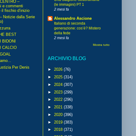
 CENTRO –
(le immagini) PT 1
ni e commenti
2 mesi fa
il fischio d’inizio
Notizie dalla Serie
Alessandro Ascione
o)
Italiano di seconda
zzurra
generazione: cos’è? Mistero
della fede
HE BEST
2 mesi fa
I BIDONI
Mostra tutto
I CALCIO
GOAL
ARCHIVIO BLOG
amo...
iustizia Per Denis
►
2026
(76)
►
2025
(314)
►
2024
(307)
►
2023
(299)
►
2022
(296)
►
2021
(338)
►
2020
(396)
►
2019
(383)
►
2018
(371)