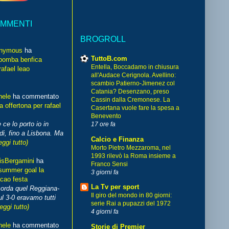
OMMENTI
BROGROLL
nymous
ha
TuttoB.com
bomba benfica
Entella, Boccadamo in chiusura
rafael leao
all'Audace Cerignola. Avellino:
scambio Patierno-Jimenez col
Catania? Desenzano, preso
hele
ha commentato
Cassin dalla Cremonese. La
 offertona per rafael
Casertana vuole fare la spesa a
Benevento
 ce lo porto io in
17 ore fa
di, fino a Lisbona. Ma
Calcio e Finanza
eggi tutto)
Morto Pietro Mezzaroma, nel
1993 rilevò la Roma insieme a
isBergamini
ha
Franco Sensi
summer goal la
3 giorni fa
cao festa
La Tv per sport
corda quel Reggiana-
Il giro del mondo in 80 giorni:
l 3-0 eravamo tutti
serie Rai a pupazzi del 1972
leggi tutto)
4 giorni fa
hele
ha commentato
Storie di Premier