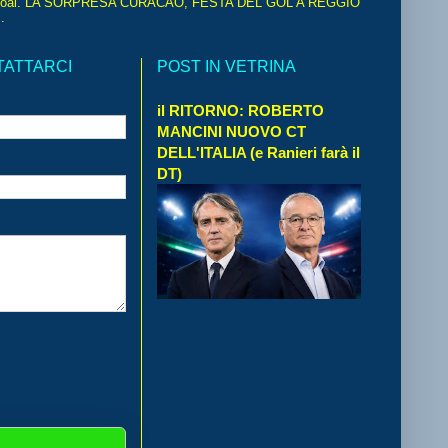
oal. LA SORPRESA CURACAO, FESTA DEL GOL A REGGIO
.
TATTARCI
POST IN VETRINA
il RITORNO: ROBERTO
MANCINI NUOVO CT
DELL'ITALIA (e Ranieri farà il
DT)