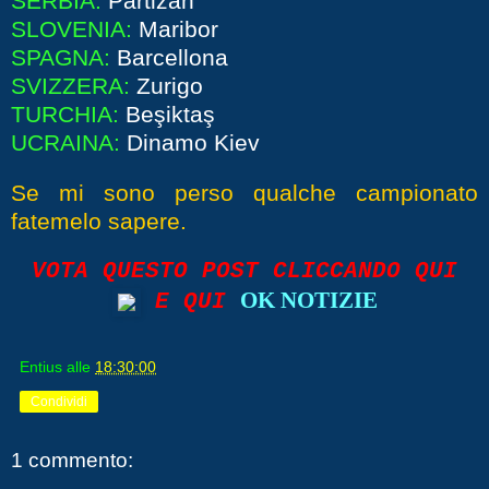
SERBIA:
Partizan
SLOVENIA:
Maribor
SPAGNA:
Barcellona
SVIZZERA:
Zurigo
TURCHIA:
Beşiktaş
UCRAINA:
Dinamo Kiev
Se mi sono perso qualche campionato
fatemelo sapere.
VOTA QUESTO POST CLICCANDO QUI
OK NOTIZIE
E QUI
Entius
alle
18:30:00
Condividi
1 commento: