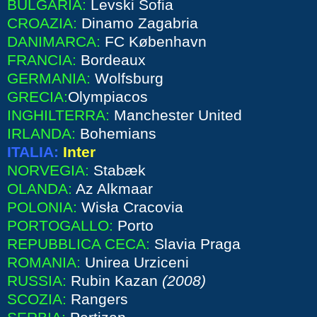
BULGARIA:
Levski Sofia
CROAZIA:
Dinamo Zagabria
DANIMARCA:
FC København
FRANCIA:
Bordeaux
GERMANIA:
Wolfsburg
GRECIA:
Olympiacos
INGHILTERRA:
Manchester United
IRLANDA:
Bohemians
ITALIA:
Inter
NORVEGIA:
Stabæk
OLANDA:
Az Alkmaar
POLONIA:
Wisła Cracovia
PORTOGALLO:
Porto
REPUBBLICA CECA:
Slavia Praga
ROMANIA:
Unirea Urziceni
RUSSIA:
Rubin Kazan
(2008)
SCOZIA:
Rangers