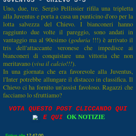
JUVENTUS - CHIEVO 3-3
Uno, due, tre. Sergio Pellissier rifila una tripletta
alla Juventus e porta a casa un punticino d'oro per la
lotta salvezza del Chievo. I bianconeri hanno
raggiunto due volte il pareggio, sono andati in
vantaggio ma al 90esimo (
goduria
!!!) è arrivato il
tris dell'attaccante veronese che impedisce ai
bianconeri di conquistare una vittoria che non
meritavano (
viva il calcio!!!
).
In una giornata che era favorevole alla Juventus,
l'Inter potrebbe allungare il distacco in classifica. Il
Chievo ci ha fornito un'assist favoloso. Ragazzi che
facciamo lo sfruttiamo?
VOTA QUESTO POST CLICCANDO QUI
OK NOTIZIE
E QUI
Entius
alle
17:47:00