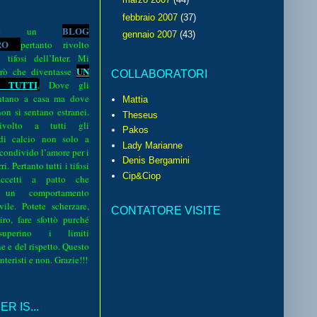
febbraio 2007
(37)
BLOG
o è un
gennaio 2007
(43)
R
O
pertanto rivolto
i tifosi dell’Inter. Mi
UN
rò che diventasse
COLLABORATORI
 TUTTI
.
Dove gli
sentano a casa ma dove
Mattia
 non si sentano estranei.
Theseus
volto a tutti gli
Pakos
 di calcio non solo a
Lady Marianne
 condivido l’amore per i
Denis Bergamini
i. Pertanto tutti i tifosi
Cip&Ciop
ccetti a patto che
 un comportamento
vile. Potete scherzare,
CONTATORE VISITE
iro, fare sfottò purché
perino i limiti
e e del rispetto. Questo
interisti e non. Grazie!!!
R IS...