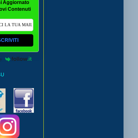
i Aggiornato
ovi Contenuti
SCRIVITI
by
SU