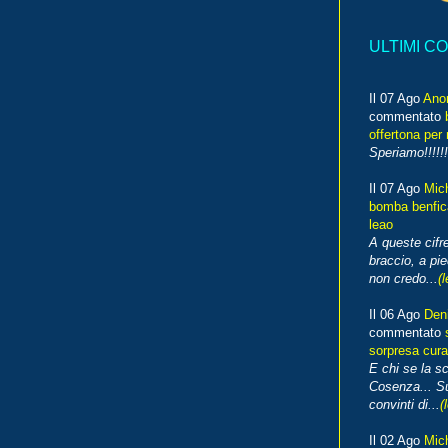
ULTIMI C
Il 07 Ago
Ano
commentato
offertona per 
Speriamo!!!!!!
Il 07 Ago
Mic
bomba benfica
leao
A queste cifre
braccio, a pie
non credo...
(l
Il 06 Ago
Den
commentato
sorpresa cura
E chi se la s
Cosenza... Su
convinti di...
(
Il 02 Ago
Mic