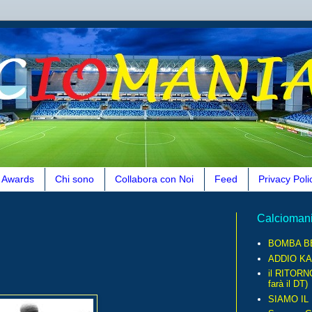
Awards
Chi sono
Collabora con Noi
Feed
Privacy Poli
Calcioman
BOMBA B
ADDIO KA
il RITORN
farà il DT)
SIAMO IL