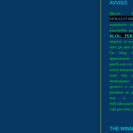
AVVISO
Quest
N
E
R
A
Z
Z
U
R
soprattutto a
piacerebbe pe
BLOG PER
interisti si 
tutti gli altri
Un blog ri
appassionati
quelli con cui
colori nerazzurr
sono ben a
mantengano
sportivo e ci
prendere in g
non si su
dell’educazion
vale per tutti, 
THE WINNE