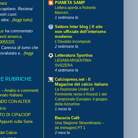
PIANETA SAMP
franz
Lettera aperta a Roberto
capitano. Resterai
Mancini...
stri cuori.
1 settimana fa
ltre...
(leggi tutto)
Settore Inter blog | Il sito
us
ha commentato
non ufficiale dell'interismo
moderno
nord america
L’Osvaldo incompiuto
99055325
2 settimane fa
i Caressa di turno che
ovalutata e...
(leggi
Letteratura Sportiva
LEGAMI ARGENTINA-
SVIZZERA
4 settimane fa
RE RUBRICHE
Calciopress.net - Il
Magazine del calcio italiano
La Nazionale Under 19
– Analisi e commenti
Femminile verso il Round 1 del
nato Italiano
Campionato Europeo: il gruppo
NDO CON ALTER
delle Azzurrine
cio
1 mese fa
TO DI CIP&CIOP
Bauscia Cafè
ppunti sulla Serie
Una Stagione Straordinaria –
(le immagini) PT 1
del Calcio
2 mesi fa