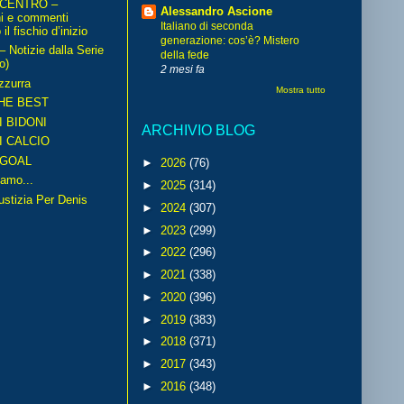
 CENTRO –
Alessandro Ascione
ni e commenti
Italiano di seconda
il fischio d’inizio
generazione: cos’è? Mistero
Notizie dalla Serie
della fede
o)
2 mesi fa
zzurra
Mostra tutto
HE BEST
I BIDONI
ARCHIVIO BLOG
I CALCIO
GOAL
►
2026
(76)
amo...
►
2025
(314)
iustizia Per Denis
►
2024
(307)
►
2023
(299)
►
2022
(296)
►
2021
(338)
►
2020
(396)
►
2019
(383)
►
2018
(371)
►
2017
(343)
►
2016
(348)