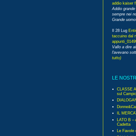
addio kaiser 
Addio grande 
sempre nei no
Grande uomo o
Il 28 Lug
Enti
taccuino dal 
appunti_014
Vallo a dire a
l'avevano sott
tutto)
LE NOST
CLASSE A 
sul Campio
DIALOGA
Donne&Cal
IL MERCA
LATO B – A
Cadetta
Le Favole 