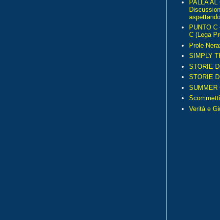
PALLA AL
Discussio
aspettando 
PUNTO C – 
C (Lega Pr
Prole Nera
SIMPLY T
STORIE D
STORIE D
SUMMER 
Scommetti
Verità e G