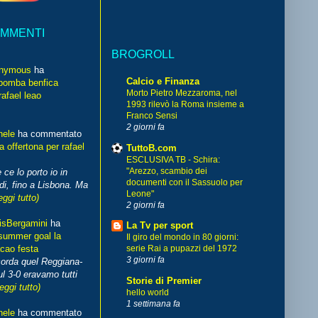
OMMENTI
BROGROLL
nymous
ha
Calcio e Finanza
bomba benfica
Morto Pietro Mezzaroma, nel
rafael leao
1993 rilevò la Roma insieme a
Franco Sensi
2 giorni fa
hele
ha commentato
 offertona per rafael
TuttoB.com
ESCLUSIVA TB - Schira:
"Arezzo, scambio dei
 ce lo porto io in
documenti con il Sassuolo per
di, fino a Lisbona. Ma
Leone"
eggi tutto)
2 giorni fa
isBergamini
ha
La Tv per sport
summer goal la
Il giro del mondo in 80 giorni:
cao festa
serie Rai a pupazzi del 1972
3 giorni fa
corda quel Reggiana-
l 3-0 eravamo tutti
Storie di Premier
leggi tutto)
hello world
1 settimana fa
hele
ha commentato