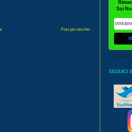
Riman
Sui Nu
e
Post più vecchio
I
Powered 
SEGUICI 