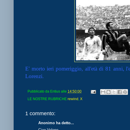
E' morto ieri pomeriggio, all'età di 81 anni, 
Lorenzi.
Pubblicato da
Entius
alle
14:50:00
LE NOSTRE RUBRICHE
rewind
,
X
1 commento:
Anonimo ha detto...
Ciao Veleno