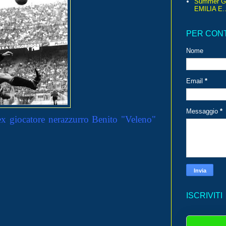
Summer G
EMILIA E..
PER CON
Nome
Email
*
Messaggio
*
l'ex giocatore nerazzurro Benito "Veleno"
ISCRIVITI