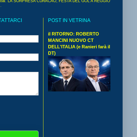
oal. LA SORPRESA CURACAO, FESTA DEL GOL A REGGIO
.
TATTARCI
POST IN VETRINA
il RITORNO: ROBERTO
MANCINI NUOVO CT
DELL'ITALIA (e Ranieri farà il
DT)