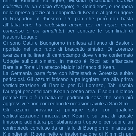
reti di Kimmich su rigore, Musiala (
incredibile dormita
collettiva su un calcio d’angolo
) e Kleindienst, e recupera
nella ripresa grazie alla doppietta di Kean e al gol su rigore
di Raspadori al 95esimo. Un pari che però non basta
all’Italia (
che ha protestato anche per un rigore prima
concesso e poi annullato
) per centrare le semifinali di
Nations League.
Ci sono Gatti e Buongiorno in difesa al fianco di Bastoni,
riportato nel suo ruolo di braccetto sinistro, Di Lorenzo
avanza nella linea di centrocampo dove viene confermato
Udogie sull’out sinistro, in mezzo è Ricci ad affiancare
Barella e Tonali. In attacco Maldini al fianco di Kean.
La Germania parte forte con Mittelstadt e Goretzka subito
pericolosi. Gli azzurri faticano a palleggiare, ma alla prima
verticalizzazione di Barella per Di Lorenzo, Tah rischia
l'autogol per anticipare Kean a centro area. È solo un lampo
perché l'Italia è in balia dei padroni di casa che sono più
aggressivi e non concedono le occasioni avute a San Siro.
Gli azzurri provano a pungere solo con qualche
verticalizzazione innocua per Kean e su una di queste
finiscono addirittura per sbilanciarci troppo e per subire un
contropiede concluso da un fallo di Buongiorno in area su
Kleindienst. Rigore netto e trasformazione di Kimmich per