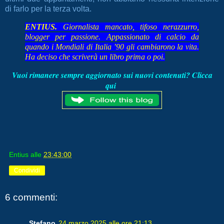
di farlo per la terza volta.
ENTIUS.
Giornalista mancato, tifoso nerazzurro,
blogger per passione. Appassionato di calcio da
quando i Mondiali di Italia ’90 gli cambiarono la vita.
Ha deciso che scriverà un libro prima o poi.
Vuoi rimanere sempre aggiornato sui nuovi contenuti? Clicca
qui
Entius
alle
23:43:00
Condividi
6 commenti:
Stefano
24 marzo 2025 alle ore 21:13