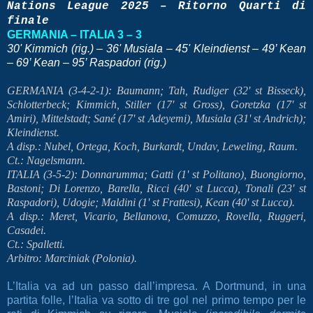
Nations League 2025 – Ritorno Quarti di
finale
GERMANIA – ITALIA 3 – 3
30' Kimmich (rig.) – 36' Musiala – 45' Kleindienst – 49’ Kean
– 69’ Kean – 95’ Raspadori (rig.)
GERMANIA (3-4-2-1): Baumann; Tah, Rudiger (32' st Bisseck),
Schlotterbeck; Kimmich, Stiller (17' st Gross), Goretzka (17' st
Amiri), Mittelstadt; Sané (17' st Adeyemi), Musiala (31' st Andrich);
Kleindienst.
A disp.: Nubel, Ortega, Koch, Burkardt, Undav, Leweling, Raum.
Ct.: Nagelsmann.
ITALIA (3-5-2): Donnarumma; Gatti (1' st Politano), Buongiorno,
Bastoni; Di Lorenzo, Barella, Ricci (40' st Lucca), Tonali (23' st
Raspadori), Udogie; Maldini (1' st Frattesi), Kean (40' st Lucca).
A disp.: Meret, Vicario, Bellanova, Comuzzo, Rovella, Ruggeri,
Casadei.
Ct.: Spalletti.
Arbitro: Marciniak (Polonia).
L’Italia va ad un passo dall’impresa. A Dortmund, in una
partita folle, l’Italia va sotto di tre gol nel primo tempo per le