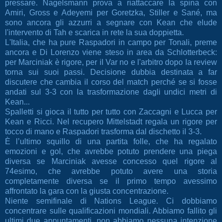
pressare. Nagelsmann prova a riattaccare la spina con
Amiri, Gross e Adeyemi per Goretzka, Stiller e Sané, ma
sono ancora gli azzurri a segnare con Kean che elude
l'intervento di Tah e scarica in rete la sua doppietta.
L'Italia, che ha pure Raspadori in campo per Tonali, preme
ancora e Di Lorenzo viene steso in area da Schlotterbeck:
per Marciniak è rigore, per il Var no e l'arbitro dopo la review
torna sui suoi passi. Decisione dubbia destinata a far
discutere che cambia il corso del match perché se si fosse
andati sul 3-3 con la trasformazione dagli undici metri di
Kean...
Spalletti si gioca il tutto per tutto con Zaccagni e Lucca per
Kean e Ricci. Nel recupero Mittelstadt regala un rigore per
tocco di mano e Raspadori trasforma dal dischetto il 3-3.
È l’ultimo squillo di una partita folle, che ha regalato
emozioni e gol, che avrebbe potuto prendere una piega
diversa se Marciniak avesse concesso quel rigore al
74esimo, che avrebbe potuto avere una storia
completamente diversa se il primo tempo avessimo
affrontato la gara con la giusta concentrazione.
Niente semifinale di Nations League. Ci dobbiamo
concentrare sulle qualificazioni mondiali. Abbiamo fallito gli
ultimi due appuntamenti, non abbiamo nessuna intenzione