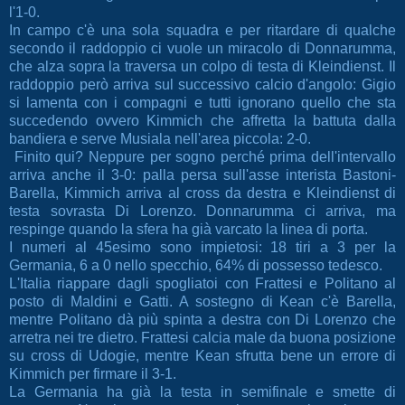
l'1-0.
In campo c'è una sola squadra e per ritardare di qualche
secondo il raddoppio ci vuole un miracolo di Donnarumma,
che alza sopra la traversa un colpo di testa di Kleindienst. Il
raddoppio però arriva sul successivo calcio d'angolo: Gigio
si lamenta con i compagni e tutti ignorano quello che sta
succedendo ovvero Kimmich che affretta la battuta dalla
bandiera e serve Musiala nell'area piccola: 2-0.
Finito qui? Neppure per sogno perché prima dell'intervallo
arriva anche il 3-0: palla persa sull'asse interista Bastoni-
Barella, Kimmich arriva al cross da destra e Kleindienst di
testa sovrasta Di Lorenzo. Donnarumma ci arriva, ma
respinge quando la sfera ha già varcato la linea di porta.
I numeri al 45esimo sono impietosi: 18 tiri a 3 per la
Germania, 6 a 0 nello specchio, 64% di possesso tedesco.
L'Italia riappare dagli spogliatoi con Frattesi e Politano al
posto di Maldini e Gatti. A sostegno di Kean c'è Barella,
mentre Politano dà più spinta a destra con Di Lorenzo che
arretra nei tre dietro. Frattesi calcia male da buona posizione
su cross di Udogie, mentre Kean sfrutta bene un errore di
Kimmich per firmare il 3-1.
La Germania ha già la testa in semifinale e smette di