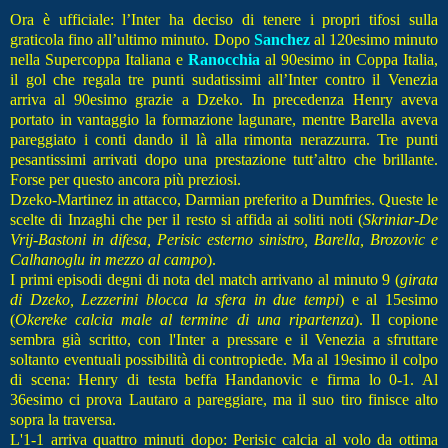
Ora è ufficiale: l’Inter ha deciso di tenere i propri tifosi sulla
graticola fino all’ultimo minuto. Dopo
Sanchez
al 120esimo minuto
nella Supercoppa Italiana e
Ranocchia
al 90esimo in Coppa Italia,
il gol che regala tre punti sudatissimi all’Inter contro il Venezia
arriva al 90esimo grazie a Dzeko. In precedenza Henry aveva
portato in vantaggio la formazione lagunare, mentre Barella aveva
pareggiato i conti dando il là alla rimonta nerazzurra. Tre punti
pesantissimi arrivati dopo una prestazione tutt’altro che brillante.
Forse per questo ancora più preziosi.
Dzeko-Martinez in attacco, Darmian preferito a Dumfries. Queste le
scelte di Inzaghi che per il resto si affida ai soliti noti (
Skriniar-De
Vrij-Bastoni in difesa, Perisic esterno sinistro, Barella, Brozovic e
Calhanoglu in mezzo al campo
).
I primi episodi degni di nota del match arrivano al minuto 9 (
girata
di Dzeko, Lezzerini blocca la sfera in due tempi
) e al 15esimo
(
Okereke calcia male al termine di una ripartenza
). Il copione
sembra già scritto, con l'Inter a pressare e il Venezia a sfruttare
soltanto eventuali possibilità di contropiede. Ma al 19esimo il colpo
di scena: Henry di testa beffa Handanovic e firma lo 0-1. Al
36esimo ci prova Lautaro a pareggiare, ma il suo tiro finisce alto
sopra la traversa.
L'1-1 arriva quattro minuti dopo: Perisic calcia al volo da ottima