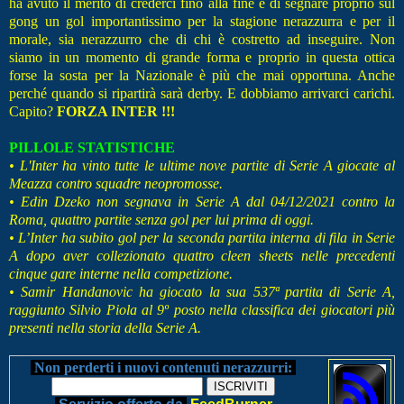
ha avuto il merito di crederci fino alla fine e di segnare proprio sul
gong un gol importantissimo per la stagione nerazzurra e per il
morale, sia nerazzurro che di chi è costretto ad inseguire. Non
siamo in un momento di grande forma e proprio in questa ottica
forse la sosta per la Nazionale è più che mai opportuna. Anche
perché quando si ripartirà sarà derby. E dobbiamo arrivarci carichi.
Capito?
FORZA INTER !!!
PILLOLE STATISTICHE
• L'Inter ha vinto tutte le ultime nove partite di Serie A giocate al
Meazza contro squadre neopromosse.
• Edin Dzeko non segnava in Serie A dal 04/12/2021 contro la
Roma, quattro partite senza gol per lui prima di oggi.
• L’Inter ha subito gol per la seconda partita interna di fila in Serie
A dopo aver collezionato quattro cleen sheets nelle precedenti
cinque gare interne nella competizione.
• Samir Handanovic ha giocato la sua 537ª partita di Serie A,
raggiunto Silvio Piola al 9º posto nella classifica dei giocatori più
presenti nella storia della Serie A.
Non perderti i nuovi contenuti nerazzurri: