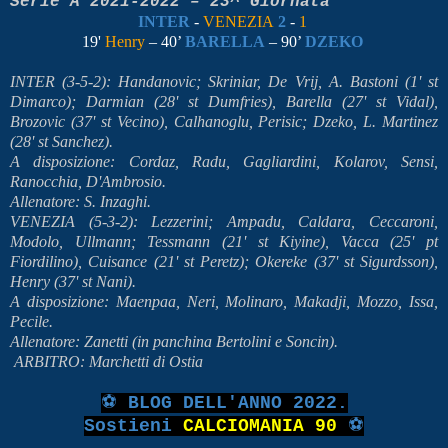
Serie A 2021-2022 – 23^ Giornata
INTER
-
VENEZIA
2
-
1
19'
Henry
– 40’
BARELLA
– 90’
DZEKO
INTER (3-5-2): Handanovic; Skriniar, De Vrij, A. Bastoni (1' st
Dimarco); Darmian (28' st Dumfries), Barella (27' st Vidal),
Brozovic (37' st Vecino), Calhanoglu, Perisic; Dzeko, L. Martinez
(28' st Sanchez).
A disposizione: Cordaz, Radu, Gagliardini, Kolarov, Sensi,
Ranocchia, D'Ambrosio.
Allenatore: S. Inzaghi.
VENEZIA (5-3-2): Lezzerini; Ampadu, Caldara, Ceccaroni,
Modolo, Ullmann; Tessmann (21' st Kiyine), Vacca (25' pt
Fiordilino), Cuisance (21' st Peretz); Okereke (37' st Sigurdsson),
Henry (37' st Nani).
A disposizione: Maenpaa, Neri, Molinaro, Makadji, Mozzo, Issa,
Pecile.
Allenatore: Zanetti (in panchina Bertolini e Soncin).
ARBITRO: Marchetti di Ostia
⚽
BLOG DELL'ANNO 2022.
Sostieni
CALCIOMANIA 90
⚽