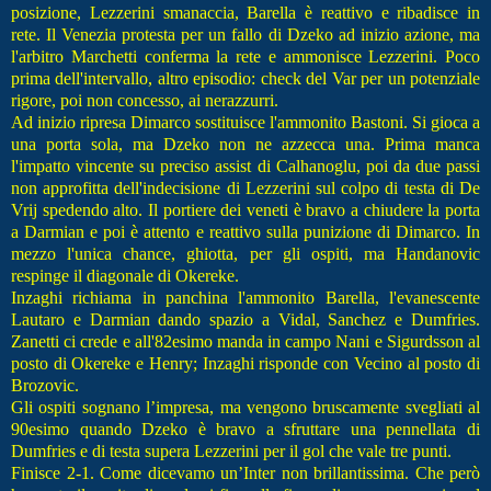
posizione, Lezzerini smanaccia, Barella è reattivo e ribadisce in
rete. Il Venezia protesta per un fallo di Dzeko ad inizio azione, ma
l'arbitro Marchetti conferma la rete e ammonisce Lezzerini. Poco
prima dell'intervallo, altro episodio: check del Var per un potenziale
rigore, poi non concesso, ai nerazzurri.
Ad inizio ripresa Dimarco sostituisce l'ammonito Bastoni. Si gioca a
una porta sola, ma Dzeko non ne azzecca una. Prima manca
l'impatto vincente su preciso assist di Calhanoglu, poi da due passi
non approfitta dell'indecisione di Lezzerini sul colpo di testa di De
Vrij spedendo alto. Il portiere dei veneti è bravo a chiudere la porta
a Darmian e poi è attento e reattivo sulla punizione di Dimarco. In
mezzo l'unica chance, ghiotta, per gli ospiti, ma Handanovic
respinge il diagonale di Okereke.
Inzaghi richiama in panchina l'ammonito Barella, l'evanescente
Lautaro e Darmian dando spazio a Vidal, Sanchez e Dumfries.
Zanetti ci crede e all'82esimo manda in campo Nani e Sigurdsson al
posto di Okereke e Henry; Inzaghi risponde con Vecino al posto di
Brozovic.
Gli ospiti sognano l’impresa, ma vengono bruscamente svegliati al
90esimo quando Dzeko è bravo a sfruttare una pennellata di
Dumfries e di testa supera Lezzerini per il gol che vale tre punti.
Finisce 2-1. Come dicevamo un’Inter non brillantissima. Che però