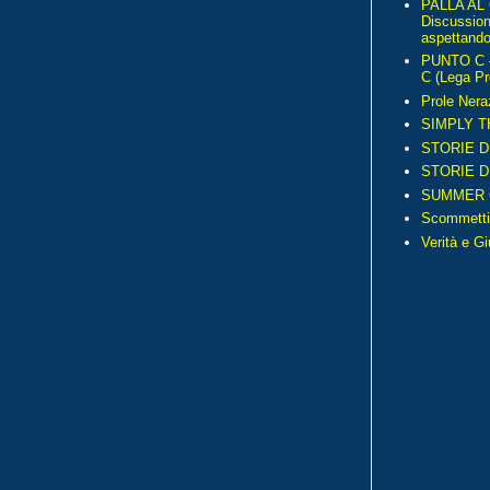
PALLA AL
Discussio
aspettando 
PUNTO C – 
C (Lega Pr
Prole Nera
SIMPLY T
STORIE D
STORIE D
SUMMER 
Scommetti
Verità e G