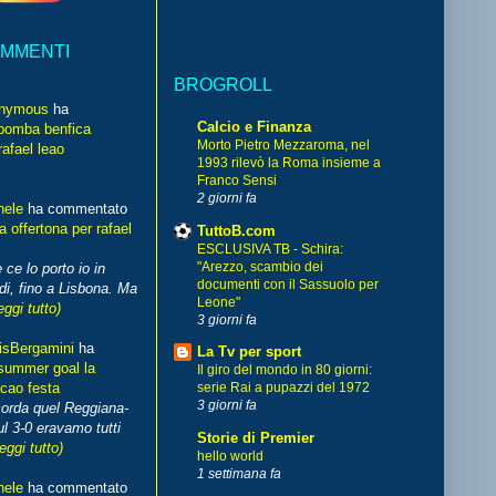
OMMENTI
BROGROLL
nymous
ha
Calcio e Finanza
bomba benfica
Morto Pietro Mezzaroma, nel
rafael leao
1993 rilevò la Roma insieme a
Franco Sensi
2 giorni fa
hele
ha commentato
 offertona per rafael
TuttoB.com
ESCLUSIVA TB - Schira:
"Arezzo, scambio dei
 ce lo porto io in
documenti con il Sassuolo per
di, fino a Lisbona. Ma
Leone"
eggi tutto)
3 giorni fa
isBergamini
ha
La Tv per sport
summer goal la
Il giro del mondo in 80 giorni:
cao festa
serie Rai a pupazzi del 1972
3 giorni fa
corda quel Reggiana-
l 3-0 eravamo tutti
Storie di Premier
leggi tutto)
hello world
1 settimana fa
hele
ha commentato