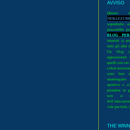
AVVISO
Quest
N
E
R
A
Z
Z
U
R
soprattutto a
piacerebbe pe
BLOG PER
interisti si 
tutti gli altri
Un blog ri
appassionati
quelli con cui
colori nerazzurr
sono ben a
mantengano
sportivo e ci
prendere in g
non si su
dell’educazion
vale per tutti, 
THE WINNE