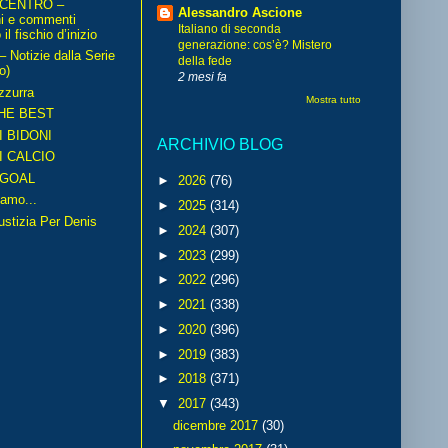
 CENTRO –
Alessandro Ascione
ni e commenti
Italiano di seconda
il fischio d’inizio
generazione: cos’è? Mistero
Notizie dalla Serie
della fede
o)
2 mesi fa
zzurra
Mostra tutto
HE BEST
I BIDONI
ARCHIVIO BLOG
I CALCIO
GOAL
►
2026
(76)
amo...
►
2025
(314)
iustizia Per Denis
►
2024
(307)
►
2023
(299)
►
2022
(296)
►
2021
(338)
►
2020
(396)
►
2019
(383)
►
2018
(371)
▼
2017
(343)
dicembre 2017
(30)