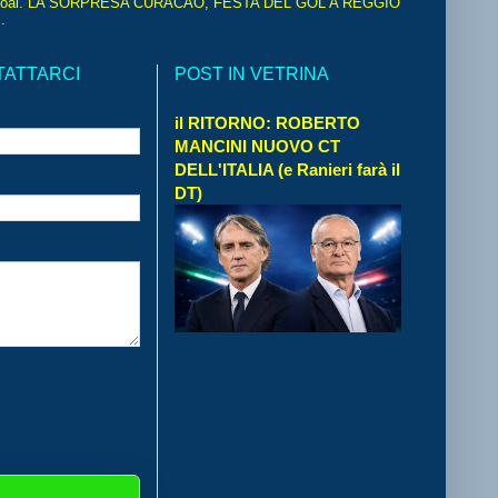
oal. LA SORPRESA CURACAO, FESTA DEL GOL A REGGIO
.
TATTARCI
POST IN VETRINA
il RITORNO: ROBERTO
MANCINI NUOVO CT
DELL'ITALIA (e Ranieri farà il
DT)