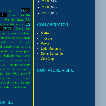
►
2009
(448)
►
2008
(467)
BLOG
o è un
►
2007
(481)
R
O
pertanto rivolto
i tifosi dell’Inter. Mi
UN
rò che diventasse
COLLABORATORI
 TUTTI
.
Dove gli
sentano a casa ma dove
Mattia
 non si sentano estranei.
Theseus
volto a tutti gli
Pakos
 di calcio non solo a
Lady Marianne
 condivido l’amore per i
Denis Bergamini
i. Pertanto tutti i tifosi
Cip&Ciop
ccetti a patto che
 un comportamento
vile. Potete scherzare,
CONTATORE VISITE
iro, fare sfottò purché
perino i limiti
e e del rispetto. Questo
interisti e non. Grazie!!!
R IS...