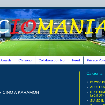
Awards
Chi sono
Collabora con Noi
Feed
Privacy Poli
Calcioman
BOMBA B
ADDIO KA
 VICINO A KARAMOH
il RITORN
farà il DT)
SIAMO IL