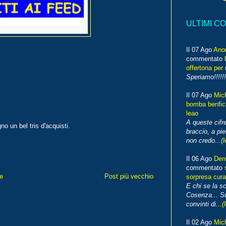
ULTIMI C
Il 07 Ago
Ano
commentato
offertona per 
Speriamo!!!!!!
Il 07 Ago
Mic
bomba benfica
leao
A queste cifre
o un bel tris d'acquisti.
braccio, a pie
non credo...
(l
Il 06 Ago
Den
commentato
e
Post più vecchio
sorpresa cura
E chi se la s
Cosenza... Su
convinti di...
(
Il 02 Ago
Mic