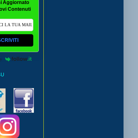
i Aggiornato
ovi Contenuti
SCRIVITI
by
SU