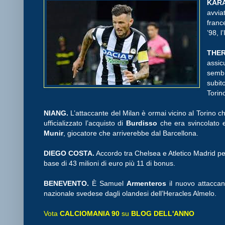
KAR
avvia
franc
’98, l
THE
assic
sembr
subi
Torin
NIANG.
L’attaccante del Milan è ormai vicino al Torino c
ufficializzato l’acquisto di
Burdisso
che era svincolato 
Munir
, giocatore che arriverebbe dal Barcellona.
DIEGO COSTA.
Accordo tra Chelsea e Atletico Madrid per
base di 43 milioni di euro più 11 di bonus.
BENEVENTO.
È Samuel
Armenteros
il nuovo attacca
nazionale svedese dagli olandesi dell’Heracles Almelo.
Vota
CALCIOMANIA 90
su
BLOG DELL'ANNO