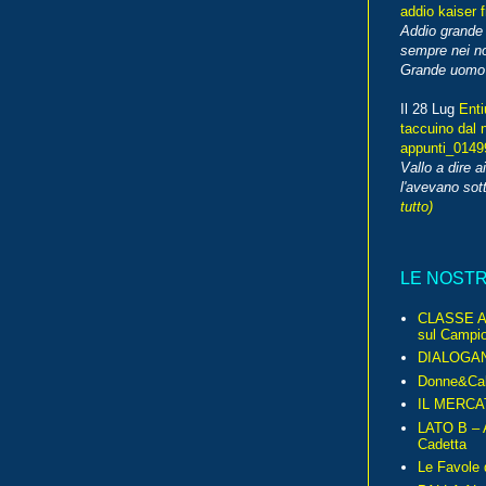
addio kaiser 
Addio grande 
sempre nei no
Grande uomo o
Il 28 Lug
Enti
taccuino dal 
appunti_014
Vallo a dire a
l'avevano sott
tutto)
LE NOST
CLASSE A 
sul Campio
DIALOGA
Donne&Cal
IL MERCA
LATO B – A
Cadetta
Le Favole 