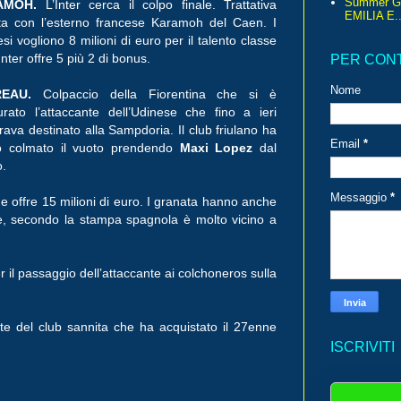
Summer G
AMOH.
L’Inter cerca il colpo finale. Trattativa
EMILIA E..
ta con l’esterno francese Karamoh del Caen. I
esi vogliono 8 milioni di euro per il talento classe
’Inter offre 5 più 2 di bonus.
PER CON
Nome
REAU.
Colpaccio della Fiorentina che si è
urato l’attaccante dell’Udinese che fino a ieri
ava destinato alla Sampdoria. Il club friulano ha
Email
*
to colmato il vuoto prendendo
Maxi Lopez
dal
o.
Messaggio
*
he offre 15 milioni di euro. I granata hanno anche
e, secondo la stampa spagnola è molto vicino a
 il passaggio dell’attaccante ai colchoneros sulla
nte del club sannita che ha acquistato il 27enne
ISCRIVITI