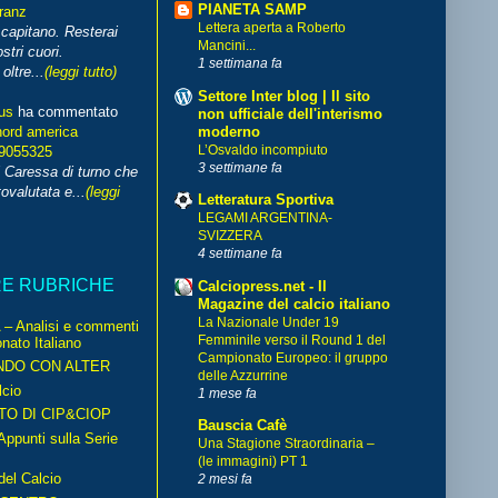
PIANETA SAMP
franz
Lettera aperta a Roberto
capitano. Resterai
Mancini...
stri cuori.
1 settimana fa
ltre...
(leggi tutto)
Settore Inter blog | Il sito
us
ha commentato
non ufficiale dell'interismo
moderno
nord america
L’Osvaldo incompiuto
99055325
3 settimane fa
i Caressa di turno che
ovalutata e...
(leggi
Letteratura Sportiva
LEGAMI ARGENTINA-
SVIZZERA
4 settimane fa
RE RUBRICHE
Calciopress.net - Il
Magazine del calcio italiano
La Nazionale Under 19
– Analisi e commenti
Femminile verso il Round 1 del
nato Italiano
Campionato Europeo: il gruppo
NDO CON ALTER
delle Azzurrine
cio
1 mese fa
TO DI CIP&CIOP
Bauscia Cafè
ppunti sulla Serie
Una Stagione Straordinaria –
(le immagini) PT 1
del Calcio
2 mesi fa