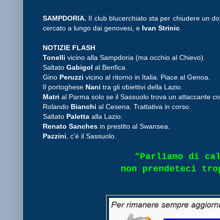
SAMPDORIA.
Il club blucerchiato sta per chiudere un d
cercato a lungo dai genovesi, e
Ivan Strinic
.
NOTIZIE FLASH
Tonelli
vicino alla Sampdoria (ma occhio al Chievo).
Saltato
Gabigol
al Benfica.
Gino
Peruzzi
vicino al ritorno in Italia. Piace al Genoa.
Il portoghese
Nani
tra gli obiettivi della Lazio.
Matri
al Parma solo se il Sassuolo trova un attaccante con 
Rolando
Bianchi
al Cesena. Trattativa in corso.
Saltato
Paletta
alla Lazio.
Renato Sanches
in prestito al Swansea.
Pazzini
, c'é il Sassuolo.
“Parliamo di ca
non prendeteci tro