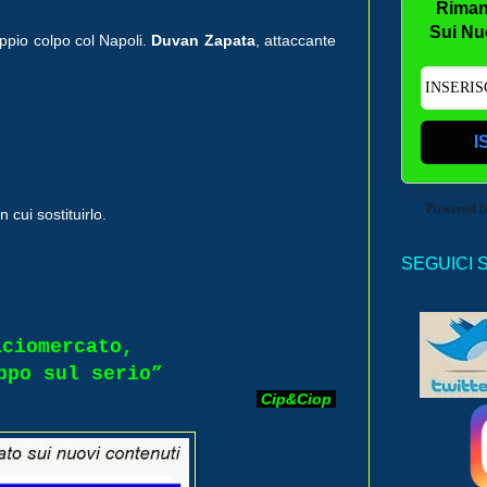
Riman
Sui Nu
oppio colpo col Napoli.
Duvan Zapata
, attaccante
I
Powered 
cui sostituirlo.
SEGUICI 
lciomercato,
ppo sul serio”
Cip
&
Ciop