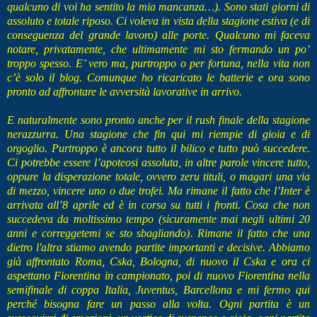
qualcuno di voi ha sentito la mia mancanza…). Sono stati giorni di
assoluto e totale riposo. Ci voleva in vista della stagione estiva (e di
conseguenza del grande lavoro) alle porte. Qualcuno mi faceva
notare, privatamente, che ultimamente mi sto fermando un po’
troppo spesso. E’ vero ma, purtroppo o per fortuna, nella vita non
c’è solo il blog. Comunque ho ricaricato le batterie e ora sono
pronto ad affrontare le avversità lavorative in arrivo.
E naturalmente sono pronto anche per il rush finale della stagione
nerazzurra. Una stagione che fin qui mi riempie di gioia e di
orgoglio. Purtroppo è ancora tutto il bilico e tutto può succedere.
Ci potrebbe essere l’apoteosi assoluta, in altre parole vincere tutto,
oppure la disperazione totale, ovvero zeru tituli, o magari una via
di mezzo, vincere uno o due trofei. Ma rimane il fatto che l’Inter è
arrivata all’8 aprile ed è in corsa su tutti i fronti. Cosa che non
succedeva da moltissimo tempo (sicuramente mai negli ultimi 20
anni e correggetemi se sto sbagliando). Rimane il fatto che una
dietro l'altra stiamo avendo partite importanti e decisive. Abbiamo
già affrontato Roma, Cska, Bologna, di nuovo il Cska e ora ci
aspettano Fiorentina in campionato, poi di nuovo Fiorentina nella
semifinale di coppa Italia, Juventus, Barcellona e mi fermo qui
perché bisogna fare un passo alla volta. Ogni partita è un