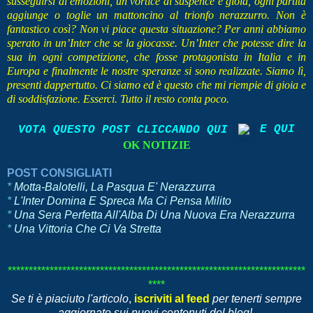
susseguirsi di emozioni, un vortice di suspence e gioia, ogni partita
aggiunge o toglie un mattoncino al trionfo nerazzurro. Non è
fantastico così? Non vi piace questa situazione? Per anni abbiamo
sperato in un’Inter che se la giocasse. Un’Inter che potesse dire la
sua in ogni competizione, che fosse protagonista in Italia e in
Europa e finalmente le nostre speranze si sono realizzate. Siamo lì,
presenti dappertutto. Ci siamo ed è questo che mi riempie di gioia e
di soddisfazione. Esserci. Tutto il resto conta poco.
VOTA QUESTO POST CLICCANDO QUI
E QUI
OK NOTIZIE
POST CONSIGLIATI
*
Motta-Balotelli, La Pasqua E' Nerazzurra
*
L'Inter Domina E Spreca Ma Ci Pensa Milito
*
Una Sera Perfetta All'Alba Di Una Nuova Era Nerazzurra
*
Una Vittoria Che Ci Va Stretta
***********************************************************************
****
Se ti è piaciuto l'articolo
,
iscriviti al feed
per tenerti sempre
aggiornato sui nuovi contenuti del blog!