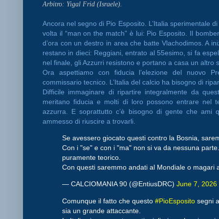
Arbitro: Yigal Frid (Israele).
Ancora nel segno di Pio Esposito. L’Italia sperimentale di
volta il “man on the match” è lui: Pio Esposito. Il bomb
d’ora con un destro in area che batte Vlachodimos. A iniz
restano in dieci: Reggiani, entrato al 55esimo, si fa espel
nel finale, gli Azzurri resistono e portano a casa un altr
Ora aspettiamo con fiducia l’elezione del nuovo P
commissario tecnico. L’Italia del calcio ha bisogno di ripar
Difficile immaginare di ripartire integralmente da qu
meritano fiducia e molti di loro possono entrare nel t
azzurra. E soprattutto c’è bisogno di gente che ami 
ammesso di riuscire a trovarli.
Se avessero giocato questi contro la Bosnia, sare
Con i "se" e con i "ma" non si va da nessuna parte.
puramente teorico.
Con questi saremmo andati al Mondiale o magari
— CALCIOMANIA 90 (@EntiusDRC)
June 7, 2026
Comunque il fatto che questo
#PioEsposito
segni a 
sia un grande attaccante.