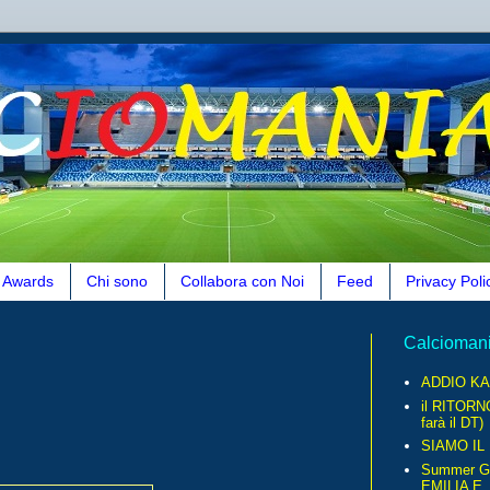
Awards
Chi sono
Collabora con Noi
Feed
Privacy Poli
Calcioman
ADDIO KA
il RITORN
farà il DT)
SIAMO IL
Summer G
EMILIA E..