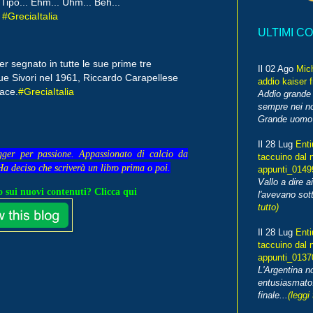
 Tipo... Ehm... Uhm... Beh...
.
#GreciaItalia
ULTIMI C
er segnato in tutte le sue prime tre
Il 02 Ago
Mic
e Sivori nel 1961, Riccardo Carapellese
addio kaiser 
vace.
#GreciaItalia
Addio grande 
sempre nei no
Grande uomo o
Il 28 Lug
Enti
gger per passione. Appassionato di calcio da
taccuino dal 
Ha deciso che scriverà un libro prima o poi.
appunti_014
Vallo a dire a
 sui nuovi contenuti? Clicca qui
l'avevano sott
tutto)
Il 28 Lug
Enti
taccuino dal 
appunti_013
L'Argentina 
entusiasmato
finale...
(leggi 