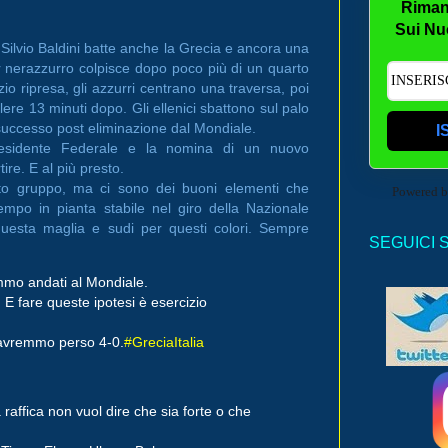
Riman
Sui Nu
 Silvio Baldini batte anche la Grecia e ancora una
er nerazzurro colpisce dopo poco più di un quarto
io ripresa, gli azzurri centrano una traversa, poi
lere 13 minuti dopo. Gli ellenici sbattono sul palo
o successo post eliminazione dal Mondiale.
I
residente Federale e la nomina di un nuovo
tire. E al più presto.
esto gruppo, ma ci sono dei buoni elementi che
Powered 
empo in pianta stabile nel giro della Nazionale
questa maglia e sudi per questi colori. Sempre
SEGUICI 
mmo andati al Mondiale.
 E fare queste ipotesi è esercizio
 avremmo perso 4-0.
#GreciaItalia
raffica non vuol dire che sia forte o che