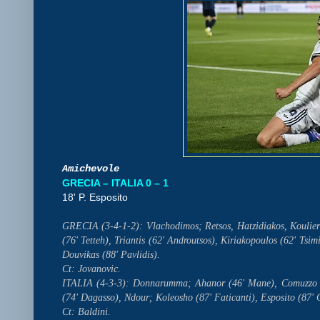
Amichevole
GRECIA – ITALIA 0 – 1
18' P. Esposito
GRECIA (3-4-1-2): Vlachodimos; Retsos, Hatzidiakos, Koulierak
(76' Tetteh), Triantis (62' Androutsos), Kiriakopoulos (62' Tsim
Douvikas (88' Pavlidis).
Ct: Jovanovic.
ITALIA (4-3-3): Donnarumma; Ahanor (46' Mane), Comuzzo (55
(74' Dagasso), Ndour; Koleosho (87' Faticanti), Esposito (87' 
Ct: Baldini.