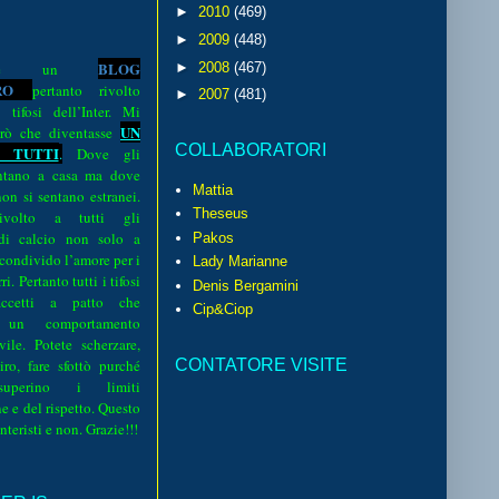
►
2010
(469)
►
2009
(448)
BLOG
►
2008
(467)
o è un
R
O
pertanto rivolto
►
2007
(481)
i tifosi dell’Inter. Mi
UN
rò che diventasse
COLLABORATORI
 TUTTI
.
Dove gli
sentano a casa ma dove
Mattia
 non si sentano estranei.
Theseus
volto a tutti gli
 di calcio non solo a
Pakos
 condivido l’amore per i
Lady Marianne
i. Pertanto tutti i tifosi
Denis Bergamini
ccetti a patto che
Cip&Ciop
 un comportamento
vile. Potete scherzare,
CONTATORE VISITE
iro, fare sfottò purché
perino i limiti
e e del rispetto. Questo
interisti e non. Grazie!!!