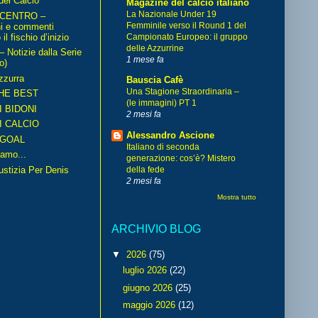
del Calcio
Magazine del calcio italiano
La Nazionale Under 19
 CENTRO –
Femminile verso il Round 1 del
ni e commenti
il fischio d’inizio
Campionato Europeo: il gruppo
delle Azzurrine
Notizie dalla Serie
1 mese fa
o)
zzurra
Bauscia Cafè
Una Stagione Straordinaria –
HE BEST
(le immagini) PT 1
I BIDONI
2 mesi fa
I CALCIO
Alessandro Ascione
GOAL
Italiano di seconda
amo...
generazione: cos’è? Mistero
iustizia Per Denis
della fede
2 mesi fa
Mostra tutto
ARCHIVIO BLOG
▼
2026
(75)
luglio 2026
(22)
giugno 2026
(25)
maggio 2026
(12)