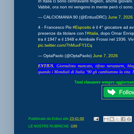
In Italia ci sono centravanti migliori, anche giovani.
Vabbè, ora non mi vengono in mente però ci sono
— CALCIOMANIA 90 (@EntiusDRC)
June 7, 2026
4 - Francesco Pio
#Esposito
è il 4° giocatore ad av
presenze da titolare con l'
#Italia
, dopo Omar Enriqu
tra il 1947 e il 1948 e Annibale Frossi nel 1936. Vi
pic.twitter.com/7hMuxFY1Cq
— OptaPaolo (@OptaPaolo)
June 7, 2026
ENTIUS.
Giornalista mancato, tifoso nerazzurro, blo
quando i Mondiali di Italia ’90 gli cambiarono la vita. 
Vuoi rimanere sempre aggiornato
Pubblicato da
Entius
alle
23:41:00
LE NOSTRE RUBRICHE
-100