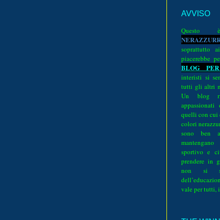
AVVISO
Quest
N
E
R
A
Z
Z
U
R
soprattutto a
piacerebbe pe
BLOG PER
interisti si 
tutti gli altri
Un blog ri
appassionati
quelli con cui
colori nerazzurr
sono ben a
mantengano
sportivo e ci
prendere in g
non si su
dell’educazion
vale per tutti, 