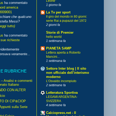
Leone"
us
ha commentato
1 giorno fa
nord america
8009001
La Tv per sport
schiare che qualcuno
Il giro del mondo in 80 giorni:
serie Rai a pupazzi del 1972
stella Messi?
2 giorni fa
leggi tutto)
Storie di Premier
us
ha commentato
hello world
 sue richieste
1 settimana fa
PIANETA SAMP
videntemente
Lettera aperta a Roberto
pensava veramente...
Mancini...
1 settimana fa
Settore Inter blog | Il sito
RE RUBRICHE
non ufficiale dell'interismo
moderno
– Analisi e commenti
L’Osvaldo incompiuto
nato Italiano
2 settimane fa
NDO CON ALTER
Letteratura Sportiva
cio
LEGAMI ARGENTINA-
TO DI CIP&CIOP
SVIZZERA
4 settimane fa
ppunti sulla Serie
Calciopress.net - Il