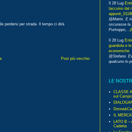
Il 28 Lug
Enti
taccuino dal 
appunti_0118
@Matrix. E ri
e perdersi per strada. Il tempo ci dirà
oscurasse la 
Purtroppo,...
(
Il 28 Lug
Enti
guardiola e le
economiche
@Stefano. E
e
Post più vecchio
qualcuno lo 
LE NOST
CLASSE A 
sul Campio
DIALOGA
Donne&Cal
IL MERCA
LATO B – A
Cadetta