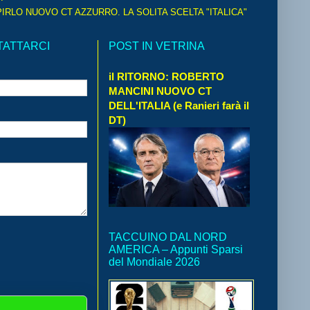
IRLO NUOVO CT AZZURRO. LA SOLITA SCELTA "ITALICA"
TATTARCI
POST IN VETRINA
il RITORNO: ROBERTO
MANCINI NUOVO CT
DELL'ITALIA (e Ranieri farà il
DT)
TACCUINO DAL NORD
AMERICA – Appunti Sparsi
del Mondiale 2026