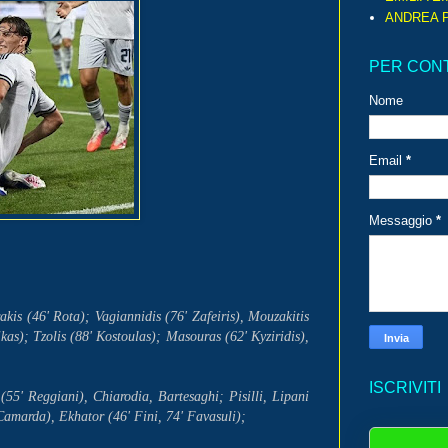
ANDREA P
PER CON
Nome
Email
*
Messaggio
*
is (46' Rota); Vagiannidis (76' Zafeiris), Mouzakitis
ikas); Tzolis (88' Kostoulas); Masouras (62' Kyziridis),
ISCRIVITI
' Reggiani), Chiarodia, Bartesaghi; Pisilli, Lipani
Camarda), Ekhator (46' Fini, 74' Favasuli);