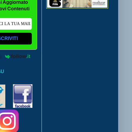
i Aggiornato
ovi Contenuti
SCRIVITI
by
SU