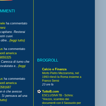
OMMENTI
hele
ha commentato
franz
capitano. Resterai
stri cuori.
ltre...
(leggi tutto)
us
ha commentato
nord america
99055325
BROGROLL
i Caressa di turno che
ovalutata e...
(leggi
Calcio e Finanza
Morto Pietro Mezzaroma, nel
1993 rilevò la Roma insieme a
us
ha commentato
Franco Sensi
nord america
23 ore fa
70581687
TuttoB.com
non è che avesse
ESCLUSIVA TB - Schira:
. Si pensava ad una
"Arezzo, scambio dei
tutto)
documenti con il Sassuolo per