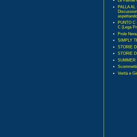
Le Favole 
PALLA AL
Discussio
aspettando 
PUNTO C – 
C (Lega Pr
Prole Nera
SIMPLY T
STORIE D
STORIE D
SUMMER 
Scommetti
Verità e G